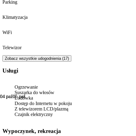
Parking
Klimatyzacja
WiFi
Telewizor
Zobacz wszystkie udogodnienia (17)
Usługi
Ogrzewanie
Suszarka do włosów
04 paź
04 paź
05 paź
05 paź
Lodówka
Dostęp do Internetu w pokoju
Z telewizorem LCD/plazmą
Czajnik elektryczny
Wypoczynek, rekreacja