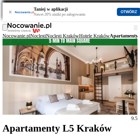
Taniej w aplikacji
×
OTWÓRZ
Nawet 20% zniżki po zalogowaniu
Nocowanie.pl
Noclegi
Noclegi Kraków
Hotele Kraków
Apartamenty
9.5
Apartamenty L5 Kraków