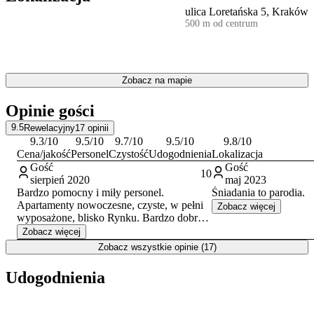
ulica Loretańska 5, Kraków
Centralne położenie przy ulicy Loretańskiej sprawia, że spacer na
500 m od centrum
Rynek Główny
zajmuje zaledwie kilka minut. W bezpośrednim
sąsiedztwie znajdują się Sukiennice, Kościół Mariacki oraz
historyczne Podziemia Rynku. W odległości krótkiego spaceru
wznosi się także
Zamek Królewski na Wawelu
, będący jednym z
Zobacz na mapie
najważniejszych punktów na turystycznej mapie Polski.
Opinie gości
9.5
Rewelacyjny
17
opinii
9.3
/10
9.5
/10
9.7
/10
9.5
/10
9.8
/10
Cena/jakość
Personel
Czystość
Udogodnienia
Lokalizacja
Gość
Gość
10
sierpień 2020
maj 2023
Bardzo pomocny i miły personel.
Śniadania to parodia.
Apartamenty nowoczesne, czyste, w pełni
Zobacz więcej
wyposażone, blisko Rynku. Bardzo dobre
śniadania.
Zobacz więcej
Brak parkingu przy obiekcie a miejski
Zobacz wszystkie opinie (17)
bardzo drogi - ale na to w centrum
zbytniego wpływu nie ma.
Udogodnienia