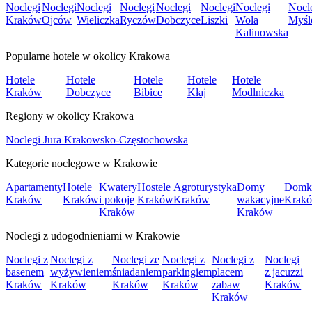
Noclegi
Noclegi
Noclegi
Noclegi
Noclegi
Noclegi
Noclegi
Nocl
Kraków
Ojców
Wieliczka
Ryczów
Dobczyce
Liszki
Wola
Myśl
Kalinowska
Popularne hotele w okolicy Krakowa
Hotele
Hotele
Hotele
Hotele
Hotele
Kraków
Dobczyce
Bibice
Kłaj
Modlniczka
Regiony w okolicy Krakowa
Noclegi Jura Krakowsko-Częstochowska
Kategorie noclegowe w Krakowie
Apartamenty
Hotele
Kwatery
Hostele
Agroturystyka
Domy
Domk
Kraków
Kraków
i pokoje
Kraków
Kraków
wakacyjne
Krak
Kraków
Kraków
Noclegi z udogodnieniami w Krakowie
Noclegi z
Noclegi z
Noclegi ze
Noclegi z
Noclegi z
Noclegi
basenem
wyżywieniem
śniadaniem
parkingiem
placem
z jacuzzi
Kraków
Kraków
Kraków
Kraków
zabaw
Kraków
Kraków