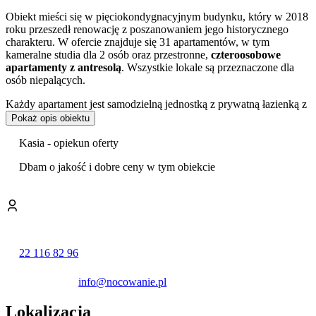
Obiekt mieści się w pięciokondygnacyjnym budynku, który w 2018
roku przeszedł renowację z poszanowaniem jego historycznego
charakteru. W ofercie znajduje się 31 apartamentów, w tym
kameralne studia dla 2 osób oraz przestronne,
czteroosobowe
apartamenty z antresolą
. Wszystkie lokale są przeznaczone dla
osób niepalących.
Każdy apartament jest samodzielną jednostką z prywatną łazienką z
prysznicem oraz
aneksem kuchennym
. Na wyposażeniu aneksu
Pokaż opis obiektu
znajduje się lodówka, kuchenka i czajnik elektryczny. Ponadto
goście mają do dyspozycji telewizor z kanałami satelitarnymi i
Kasia - opiekun oferty
bezprzewodowy dostęp do internetu.
Dbam o jakość i dobre ceny w tym obiekcie
W wybranych apartamentach zainstalowano
klimatyzację
. Obiekt
udostępnia również żelazko.
Dla rodzin z małymi dziećmi przygotowano udogodnienia w postaci
możliwości podgrzania posiłków oraz odpłatnego wypożyczenia
łóżeczka. Goście podróżujący samochodem mogą skorzystać z
22 116 82 96
płatnych miejsc parkingowych dostępnych na sąsiednich ulicach,
objętych strefą płatnego parkowania. Rezerwacja miejsc nie jest
możliwa.
info@nocowanie.pl
Goście w swoich opiniach szczególnie wysoko oceniają czystość
Lokalizacja
panującą w obiekcie oraz jego dogodną lokalizację.