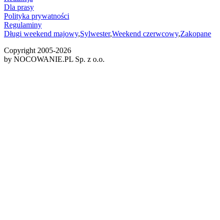
Dla prasy
Polityka prywatności
Regulaminy
Długi weekend majowy
,
Sylwester
,
Weekend czerwcowy
,
Zakopane
Copyright 2005-
2026
by NOCOWANIE.PL Sp. z o.o.