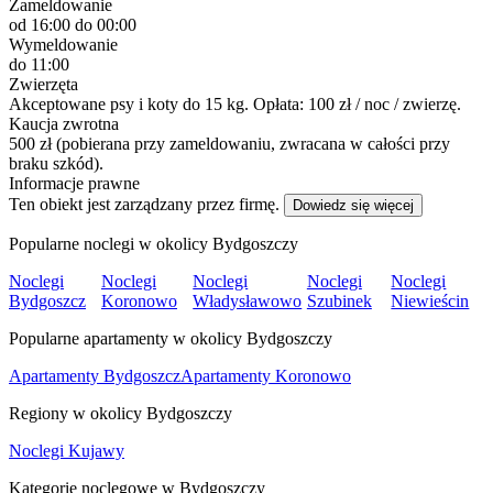
Zameldowanie
od 16:00
do 00:00
Wymeldowanie
do 11:00
Zwierzęta
Akceptowane psy i koty do 15 kg. Opłata: 100 zł / noc / zwierzę.
Kaucja zwrotna
500 zł (pobierana przy zameldowaniu, zwracana w całości przy
braku szkód).
Informacje prawne
Ten obiekt jest zarządzany przez firmę.
Dowiedz się więcej
Popularne noclegi w okolicy Bydgoszczy
Noclegi
Noclegi
Noclegi
Noclegi
Noclegi
Bydgoszcz
Koronowo
Władysławowo
Szubinek
Niewieścin
Popularne apartamenty w okolicy Bydgoszczy
Apartamenty Bydgoszcz
Apartamenty Koronowo
Regiony w okolicy Bydgoszczy
Noclegi Kujawy
Kategorie noclegowe w Bydgoszczy