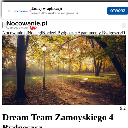
Taniej w aplikacji
×
OTWÓRZ
Nawet 20% zniżki po zalogowaniu
Nocowanie.pl
Noclegi
Noclegi Bydgoszcz
Apartamenty Bydgoszcz
Dr
9.2
Dream Team Zamoyskiego 4
Bydgoszcz