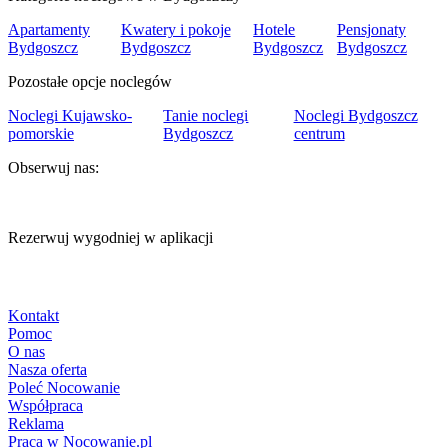
Apartamenty
Kwatery i pokoje
Hotele
Pensjonaty
Bydgoszcz
Bydgoszcz
Bydgoszcz
Bydgoszcz
Pozostałe opcje noclegów
Noclegi Kujawsko-
Tanie noclegi
Noclegi Bydgoszcz
pomorskie
Bydgoszcz
centrum
Obserwuj nas:
Rezerwuj wygodniej w aplikacji
Kontakt
Pomoc
O nas
Nasza oferta
Poleć Nocowanie
Współpraca
Reklama
Praca w Nocowanie.pl