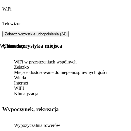
WiFi
Telewizor
Zobacz wszystkie udogodnienia (24)
Charakterystyka miejsca
Wybierz daty
Wybierz daty
WiFi w przestrzeniach wspólnych
Żelazko
Miejsce dostosowane do niepełnosprawnych gości
Winda
Internet
WIFI
Klimatyzacja
Wypoczynek, rekreacja
Wypożyczalnia rowerów