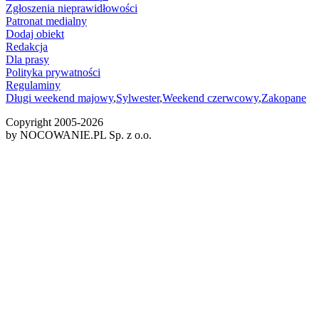
Zgłoszenia nieprawidłowości
Patronat medialny
Dodaj obiekt
Redakcja
Dla prasy
Polityka prywatności
Regulaminy
Długi weekend majowy
,
Sylwester
,
Weekend czerwcowy
,
Zakopane
Copyright 2005-
2026
by NOCOWANIE.PL Sp. z o.o.