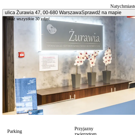
Natychmiast
ulica Żurawia
47
,
00-680
Warszawa
Sprawdź na mapie
Pokaż wszystkie
30 zdjęć
Przyjazny
Parking
zwierzętom