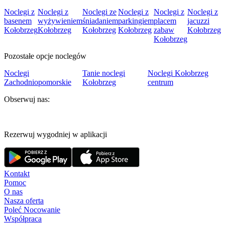
Noclegi z
Noclegi z
Noclegi ze
Noclegi z
Noclegi z
Noclegi z
basenem
wyżywieniem
śniadaniem
parkingiem
placem
jacuzzi
Kołobrzeg
Kołobrzeg
Kołobrzeg
Kołobrzeg
zabaw
Kołobrzeg
Kołobrzeg
Pozostałe opcje noclegów
Noclegi
Tanie noclegi
Noclegi Kołobrzeg
Zachodniopomorskie
Kołobrzeg
centrum
Obserwuj nas:
Rezerwuj wygodniej w aplikacji
Kontakt
Pomoc
O nas
Nasza oferta
Poleć Nocowanie
Współpraca