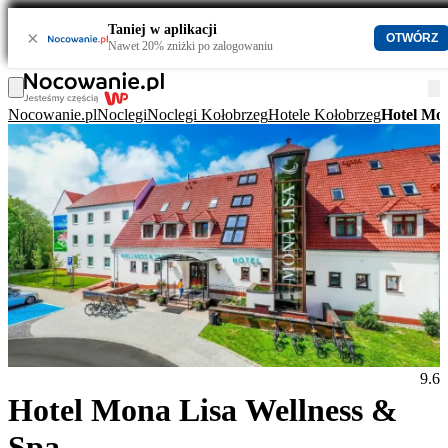
Taniej w aplikacji
×
OTWÓRZ
Nawet 20% zniżki po zalogowaniu
Nocowanie.pl
Noclegi
Noclegi Kołobrzeg
Hotele Kołobrzeg
Hotel Mon
9.6
Hotel Mona Lisa Wellness &
Spa