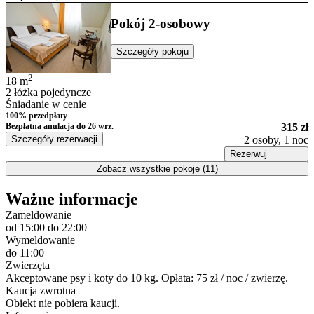
Pokój 2-osobowy
Szczegóły pokoju
2
18
m
2 łóżka pojedyncze
Śniadanie w cenie
100% przedpłaty
Bezpłatna anulacja
do 26 wrz.
315 zł
Szczegóły rezerwacji
2 osoby, 1 noc
Rezerwuj
Zobacz wszystkie pokoje (11)
Ważne informacje
Zameldowanie
od 15:00
do 22:00
Wymeldowanie
do 11:00
Zwierzęta
Akceptowane psy i koty do 10 kg. Opłata: 75 zł / noc / zwierzę.
Kaucja zwrotna
Obiekt nie pobiera kaucji.