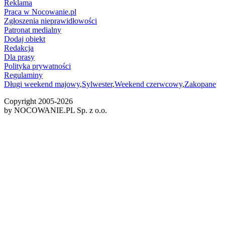
Reklama
Praca w Nocowanie.pl
Zgłoszenia nieprawidłowości
Patronat medialny
Dodaj obiekt
Redakcja
Dla prasy
Polityka prywatności
Regulaminy
Długi weekend majowy
,
Sylwester
,
Weekend czerwcowy
,
Zakopane
Copyright 2005-
2026
by NOCOWANIE.PL Sp. z o.o.