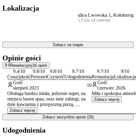
zwiedzanie okolicy. Hotel akceptuje pobyt ze zwierzętami
Lokalizacja
domowymi.
ulica Lwowska 1, Kołobrzeg
5,9 km od centrum
Goście w swoich opiniach szczególnie wysoko oceniają czystość
obiektu, profesjonalizm personelu oraz jakość serwowanych
posiłków.
Hotel położony jest w zacisznej części Kołobrzegu, co zapewnia
Zobacz na mapie
spokojny wypoczynek. Taka lokalizacja stanowi jednocześnie dobrą
bazę wypadową do zwiedzania. W odległości kilku kilometrów od
Opinie gości
obiektu znajdują się najważniejsze atrakcje miasta, takie jak
Molo
,
historyczna Latarnia Morska oraz Port. Warto również odwiedzić
9.6
Rewelacyjny
26
opinii
Kołobrzeski Skansen Morski i przespacerować się nadmorską
9.4
/10
9.8
/10
9.8
/10
9.7
/10
9.7
/10
9
/10
promenadą.
Cena/jakość
Personel
Czystość
Udogodnienia
Restauracja
Lokalizacja
Gość
Gość
10
sierpień 2023
czerwiec 2026
Obsługa bardzo miała, jedzenie super, na
Miła i spokojna atmosfe
miejscu basen spaa, oraz inne zabiegi, na
Zobacz więcej
dole kawiarnia z przepyszną pizzą,
Polecam
Zobacz więcej
Zobacz wszystkie opinie (26)
Udogodnienia