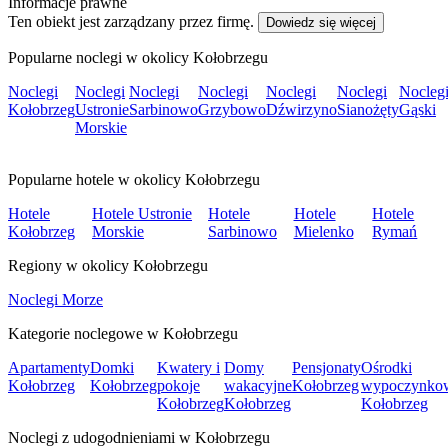
Informacje prawne
Ten obiekt jest zarządzany przez firmę.
Dowiedz się więcej
Popularne noclegi w okolicy Kołobrzegu
Noclegi
Noclegi
Noclegi
Noclegi
Noclegi
Noclegi
Nocleg
Kołobrzeg
Ustronie
Sarbinowo
Grzybowo
Dźwirzyno
Sianożęty
Gąski
Morskie
Popularne hotele w okolicy Kołobrzegu
Hotele
Hotele Ustronie
Hotele
Hotele
Hotele
Kołobrzeg
Morskie
Sarbinowo
Mielenko
Rymań
Regiony w okolicy Kołobrzegu
Noclegi Morze
Kategorie noclegowe w Kołobrzegu
Apartamenty
Domki
Kwatery i
Domy
Pensjonaty
Ośrodki
Kołobrzeg
Kołobrzeg
pokoje
wakacyjne
Kołobrzeg
wypoczynko
Kołobrzeg
Kołobrzeg
Kołobrzeg
Noclegi z udogodnieniami w Kołobrzegu