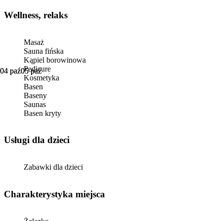
Wellness, relaks
Masaż
Sauna fińska
Kąpiel borowinowa
Pedicure
04 paź
04 paź
05 paź
05 paź
Kosmetyka
Basen
Baseny
Saunas
Basen kryty
usługi dla dzieci
Zabawki dla dzieci
Charakterystyka miejsca