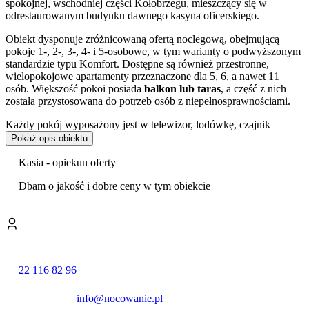
spokojnej, wschodniej części Kołobrzegu, mieszczący się w
odrestaurowanym budynku dawnego kasyna oficerskiego.
Obiekt dysponuje zróżnicowaną ofertą noclegową, obejmującą
pokoje 1-, 2-, 3-, 4- i 5-osobowe, w tym warianty o podwyższonym
standardzie typu Komfort. Dostępne są również przestronne,
wielopokojowe apartamenty przeznaczone dla 5, 6, a nawet 11
osób. Większość pokoi posiada
balkon lub taras
, a część z nich
została przystosowana do potrzeb osób z niepełnosprawnościami.
Każdy pokój wyposażony jest w telewizor, lodówkę, czajnik
elektryczny oraz łazienkę z prysznicem i suszarką do włosów. Do
Pokaż opis obiektu
dyspozycji gości przygotowano również
sprzęt plażowy
.
Kasia - opiekun oferty
Centralnym punktem oferty rekreacyjnej jest strefa wellness i spa.
Goście mogą bezpłatnie korzystać z
krytego basenu
z wanną z
Dbam o jakość i dobre ceny w tym obiekcie
hydromasażem oraz sauny fińskiej. Za dodatkową opłatą hotel
oferuje szeroki wachlarz zabiegów pielęgnacyjnych i
relaksacyjnych, w tym profesjonalne masaże, zabiegi kosmetyczne,
pedicure oraz kąpiele borowinowe.
Na terenie obiektu działa restauracja bufetowa serwująca dania
22 116 82 96
kuchni polskiej, a także kawiarnia. Do dyspozycji gości oddano
również salę fitness. Obiekt zapewnia udogodnienia dla rodzin,
takie jak zabawki dla dzieci, a także posiada zaplecze biznesowe.
info@nocowanie.pl
Na miejscu funkcjonuje
wypożyczalnia rowerów
, co ułatwia