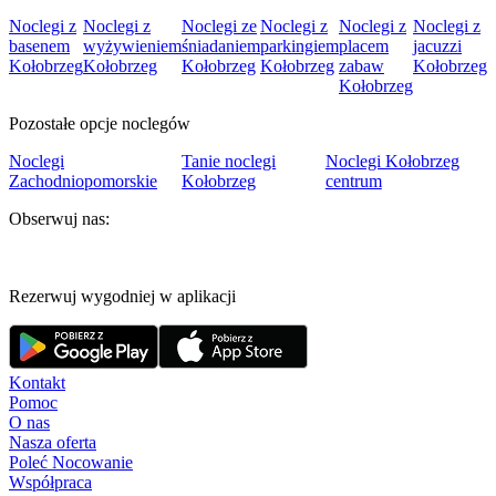
Noclegi z
Noclegi z
Noclegi ze
Noclegi z
Noclegi z
Noclegi z
basenem
wyżywieniem
śniadaniem
parkingiem
placem
jacuzzi
Kołobrzeg
Kołobrzeg
Kołobrzeg
Kołobrzeg
zabaw
Kołobrzeg
Kołobrzeg
Pozostałe opcje noclegów
Noclegi
Tanie noclegi
Noclegi Kołobrzeg
Zachodniopomorskie
Kołobrzeg
centrum
Obserwuj nas:
Rezerwuj wygodniej w aplikacji
Kontakt
Pomoc
O nas
Nasza oferta
Poleć Nocowanie
Współpraca