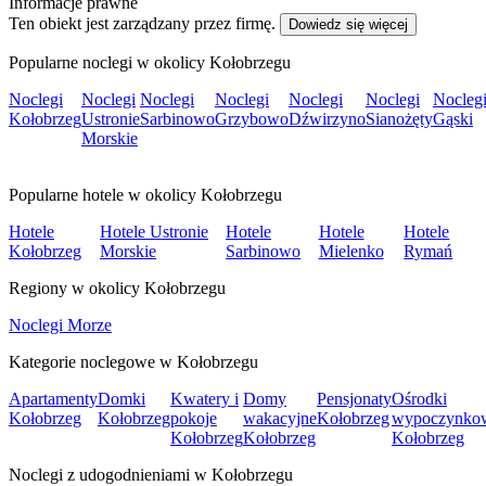
Informacje prawne
Ten obiekt jest zarządzany przez firmę.
Dowiedz się więcej
Popularne noclegi w okolicy Kołobrzegu
Noclegi
Noclegi
Noclegi
Noclegi
Noclegi
Noclegi
Nocleg
Kołobrzeg
Ustronie
Sarbinowo
Grzybowo
Dźwirzyno
Sianożęty
Gąski
Morskie
Popularne hotele w okolicy Kołobrzegu
Hotele
Hotele Ustronie
Hotele
Hotele
Hotele
Kołobrzeg
Morskie
Sarbinowo
Mielenko
Rymań
Regiony w okolicy Kołobrzegu
Noclegi Morze
Kategorie noclegowe w Kołobrzegu
Apartamenty
Domki
Kwatery i
Domy
Pensjonaty
Ośrodki
Kołobrzeg
Kołobrzeg
pokoje
wakacyjne
Kołobrzeg
wypoczynko
Kołobrzeg
Kołobrzeg
Kołobrzeg
Noclegi z udogodnieniami w Kołobrzegu