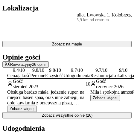
zwiedzanie okolicy. Hotel akceptuje pobyt ze zwierzętami
Lokalizacja
domowymi.
ulica Lwowska 1, Kołobrzeg
5,9 km od centrum
Goście w swoich opiniach szczególnie wysoko oceniają czystość
obiektu, profesjonalizm personelu oraz jakość serwowanych
posiłków.
Hotel położony jest w zacisznej części Kołobrzegu, co zapewnia
Zobacz na mapie
spokojny wypoczynek. Taka lokalizacja stanowi jednocześnie dobrą
bazę wypadową do zwiedzania. W odległości kilku kilometrów od
Opinie gości
obiektu znajdują się najważniejsze atrakcje miasta, takie jak
Molo
,
historyczna Latarnia Morska oraz Port. Warto również odwiedzić
9.6
Rewelacyjny
26
opinii
Kołobrzeski Skansen Morski i przespacerować się nadmorską
9.4
/10
9.8
/10
9.8
/10
9.7
/10
9.7
/10
9
/10
promenadą.
Cena/jakość
Personel
Czystość
Udogodnienia
Restauracja
Lokalizacja
Gość
Gość
10
sierpień 2023
czerwiec 2026
Obsługa bardzo miała, jedzenie super, na
Miła i spokojna atmosfe
miejscu basen spaa, oraz inne zabiegi, na
Zobacz więcej
dole kawiarnia z przepyszną pizzą,
Polecam
Zobacz więcej
Zobacz wszystkie opinie (26)
Udogodnienia