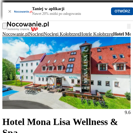
Taniej w aplikacji
×
OTWÓRZ
Nawet 20% zniżki po zalogowaniu
Nocowanie.pl
Noclegi
Noclegi Kołobrzeg
Hotele Kołobrzeg
Hotel Mon
9.6
Hotel Mona Lisa Wellness &
Spa