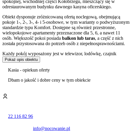
spokojnej, wschodniej części Kołobrzegu, mieszczący się w
odrestaurowanym budynku dawnego kasyna oficerskiego.
Obiekt dysponuje zróżnicowaną ofertą noclegową, obejmującą
pokoje 1-, 2-, 3-, 4- i 5-osobowe, w tym warianty o podwyższonym
standardzie typu Komfort. Dostępne są również przestronne,
wielopokojowe apartamenty przeznaczone dla 5, 6, a nawet 11
osób. Większość pokoi posiada
balkon lub taras
, a część z nich
została przystosowana do potrzeb osób z niepełnosprawnościami.
Każdy pokój wyposażony jest w telewizor, lodówkę, czajnik
elektryczny oraz łazienkę z prysznicem i suszarką do włosów. Do
Pokaż opis obiektu
dyspozycji gości przygotowano również
sprzęt plażowy
.
Kasia - opiekun oferty
Centralnym punktem oferty rekreacyjnej jest strefa wellness i spa.
Goście mogą bezpłatnie korzystać z
krytego basenu
z wanną z
Dbam o jakość i dobre ceny w tym obiekcie
hydromasażem oraz sauny fińskiej. Za dodatkową opłatą hotel
oferuje szeroki wachlarz zabiegów pielęgnacyjnych i
relaksacyjnych, w tym profesjonalne masaże, zabiegi kosmetyczne,
pedicure oraz kąpiele borowinowe.
Na terenie obiektu działa restauracja bufetowa serwująca dania
22 116 82 96
kuchni polskiej, a także kawiarnia. Do dyspozycji gości oddano
również salę fitness. Obiekt zapewnia udogodnienia dla rodzin,
takie jak zabawki dla dzieci, a także posiada zaplecze biznesowe.
info@nocowanie.pl
Na miejscu funkcjonuje
wypożyczalnia rowerów
, co ułatwia