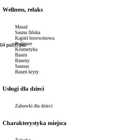
Wellness, relaks
Masaż
Sauna fińska
Kąpiel borowinowa
Pedicure
04 paź
04 paź
05 paź
05 paź
Kosmetyka
Basen
Baseny
Saunas
Basen kryty
usługi dla dzieci
Zabawki dla dzieci
Charakterystyka miejsca