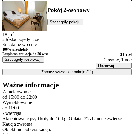
Pokój 2-osobowy
Szczegóły pokoju
2
18
m
2 łóżka pojedyncze
Śniadanie w cenie
100% przedpłaty
Bezpłatna anulacja
do 26 wrz.
315 zł
Szczegóły rezerwacji
2 osoby, 1 noc
Rezerwuj
Zobacz wszystkie pokoje (11)
Ważne informacje
Zameldowanie
od 15:00
do 22:00
Wymeldowanie
do 11:00
Zwierzęta
Akceptowane psy i koty do 10 kg. Opłata: 75 zł / noc / zwierzę.
Kaucja zwrotna
Obiekt nie pobiera kaucji.