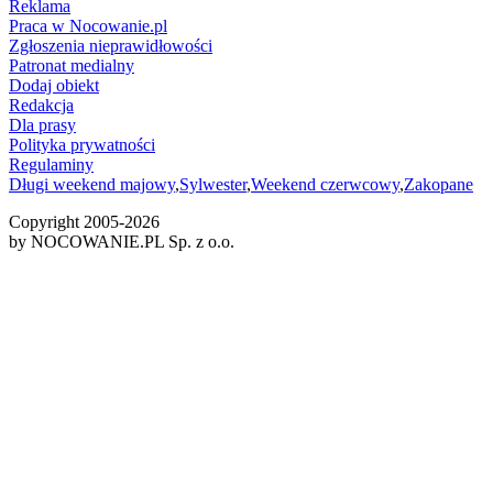
Reklama
Praca w Nocowanie.pl
Zgłoszenia nieprawidłowości
Patronat medialny
Dodaj obiekt
Redakcja
Dla prasy
Polityka prywatności
Regulaminy
Długi weekend majowy
,
Sylwester
,
Weekend czerwcowy
,
Zakopane
Copyright 2005-
2026
by NOCOWANIE.PL Sp. z o.o.