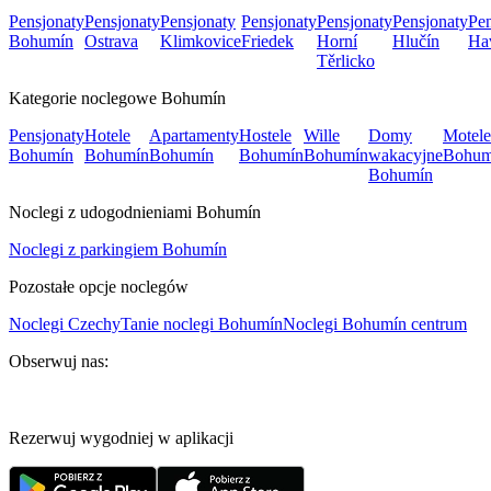
Pensjonaty
Pensjonaty
Pensjonaty
Pensjonaty
Pensjonaty
Pensjonaty
Pen
Bohumín
Ostrava
Klimkovice
Friedek
Horní
Hlučín
Ha
Těrlicko
Kategorie noclegowe Bohumín
Pensjonaty
Hotele
Apartamenty
Hostele
Wille
Domy
Motele
Bohumín
Bohumín
Bohumín
Bohumín
Bohumín
wakacyjne
Bohum
Bohumín
Noclegi z udogodnieniami Bohumín
Noclegi z parkingiem Bohumín
Pozostałe opcje noclegów
Noclegi Czechy
Tanie noclegi Bohumín
Noclegi Bohumín centrum
Obserwuj nas:
Rezerwuj wygodniej w aplikacji