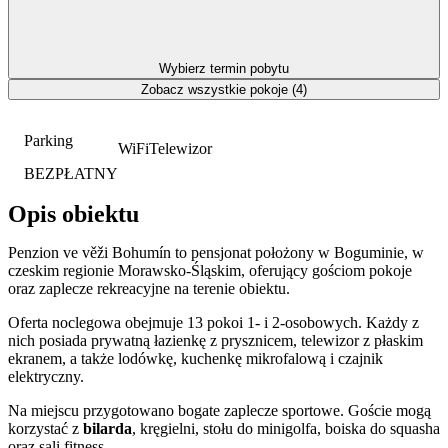
Wybierz termin pobytu
Zobacz wszystkie pokoje (4)
Parking
WiFi
Telewizor
BEZPŁATNY
Opis obiektu
Penzion ve věži Bohumín to pensjonat położony w Boguminie, w
czeskim regionie Morawsko-Śląskim, oferujący gościom pokoje
oraz zaplecze rekreacyjne na terenie obiektu.
Oferta noclegowa obejmuje 13 pokoi 1- i 2-osobowych. Każdy z
nich posiada prywatną łazienkę z prysznicem, telewizor z płaskim
ekranem, a także lodówkę, kuchenkę mikrofalową i czajnik
elektryczny.
Na miejscu przygotowano bogate zaplecze sportowe. Goście mogą
korzystać z
bilarda
, kręgielni, stołu do minigolfa, boiska do squasha
oraz sali fitness.