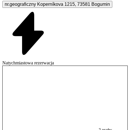
nr.geograficzny Koperníkova
1215
,
73581
Bogumin
Natychmiastowa rezerwacja
2 osoby