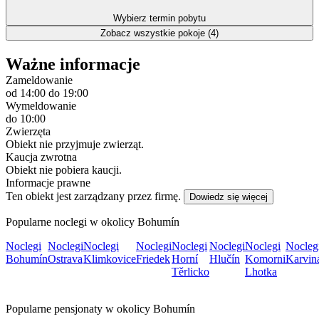
Wybierz termin pobytu
Zobacz wszystkie pokoje (4)
Ważne informacje
Zameldowanie
od 14:00
do 19:00
Wymeldowanie
do 10:00
Zwierzęta
Obiekt nie przyjmuje zwierząt.
Kaucja zwrotna
Obiekt nie pobiera kaucji.
Informacje prawne
Ten obiekt jest zarządzany przez firmę.
Dowiedz się więcej
Popularne noclegi w okolicy Bohumín
Noclegi
Noclegi
Noclegi
Noclegi
Noclegi
Noclegi
Noclegi
Nocleg
Bohumín
Ostrava
Klimkovice
Friedek
Horní
Hlučín
Komorni
Karvin
Těrlicko
Lhotka
Popularne pensjonaty w okolicy Bohumín