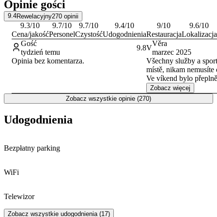
Opinie gości
9.4
Rewelacyjny
270
opinii
9.3
/10
9.7
/10
9.7
/10
9.4
/10
9
/10
9.6
/10
Cena/jakość
Personel
Czystość
Udogodnienia
Restauracja
Lokalizacja
Gość
Věra
9.8
V
tydzień temu
marzec 2025
Opinia bez komentarza.
Všechny služby a sport
místě, nikam nemusíte 
Ve víkend bylo přeplně
nebylo kde zaparkovat
Zobacz więcej
být formou bufetu, džu
Zobacz wszystkie opinie (270)
vodou! Předešlý den by
hustý, chutnal, v nedě
Udogodnienia
bez chuti, ředěný!
Bezpłatny parking
WiFi
Telewizor
Zobacz wszystkie udogodnienia (17)