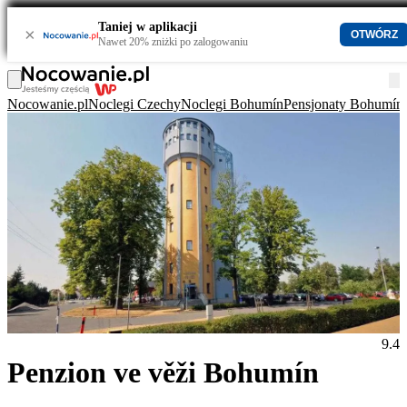
Taniej w aplikacji
×
OTWÓRZ
Nawet 20% zniżki po zalogowaniu
Nocowanie.pl
Noclegi Czechy
Noclegi Bohumín
Pensjonaty Bohumín
9.4
Penzion ve věži Bohumín