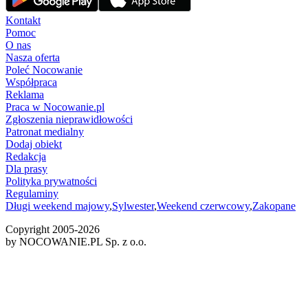
Kontakt
Pomoc
O nas
Nasza oferta
Poleć Nocowanie
Współpraca
Reklama
Praca w Nocowanie.pl
Zgłoszenia nieprawidłowości
Patronat medialny
Dodaj obiekt
Redakcja
Dla prasy
Polityka prywatności
Regulaminy
Długi weekend majowy
,
Sylwester
,
Weekend czerwcowy
,
Zakopane
Copyright 2005-
2026
by NOCOWANIE.PL Sp. z o.o.