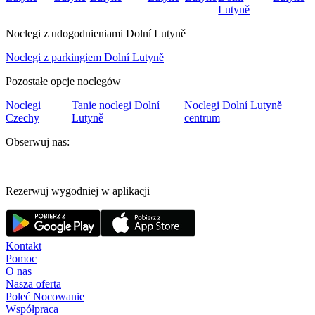
Lutyně
Noclegi z udogodnieniami Dolní Lutyně
Noclegi z parkingiem Dolní Lutyně
Pozostałe opcje noclegów
Noclegi
Tanie noclegi Dolní
Noclegi Dolní Lutyně
Czechy
Lutyně
centrum
Obserwuj nas:
Rezerwuj wygodniej w aplikacji
Kontakt
Pomoc
O nas
Nasza oferta
Poleć Nocowanie
Współpraca