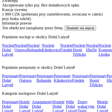
Zwierzęta
Akceptowane tylko psy. Bez dodatkowych opłat.
Kaucja zwrotna
1 000 CZK (pobierana przy zameldowaniu, zwracana w całości
przy braku szkód).
Informacje prawne
Ten obiekt jest zarządzany przez firmę.
Dowiedz się więcej
Popularne noclegi w okolicy Dolní Lutyně
Noclegi
Noclegi
Noclegi
Noclegi
Noclegi
Noclegi
Noclegi
Noclegi
Dolní
Ostrava
Bohumín
Klimkovice
Friedek
Horní
Hlučín
Komorn
Lutyně
Těrlicko
Lhotka
Popularne pensjonaty w okolicy Dolní Lutyně
Pensjonaty
Pensjonaty
Pensjonaty
Pensjonaty
Pensjonaty
Pensjonaty
Pen
Dolní
Ostrava
Bohumín
Klimkovice
Friedek
Horní
Hl
Lutyně
Těrlicko
Kategorie noclegowe Dolní Lutyně
Pensjonaty
Hotele
Apartamenty
Hostele
Wille
Domy
Motele
Dolní
Dolní
Dolní
Dolní
Dolní
wakacyjne
Dolní
Lutyně
Lutyně
Lutyně
Lutyně
Lutyně
Dolní
Lutyně