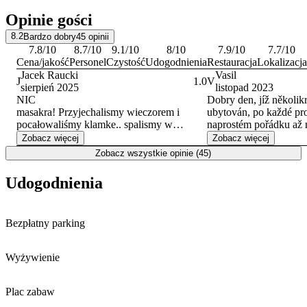
Opinie gości
8.2
Bardzo dobry
45
opinii
7.8
/10
8.7
/10
9.1
/10
8
/10
7.9
/10
7.7
/10
Cena/jakość
Personel
Czystość
Udogodnienia
Restauracja
Lokalizacja
Jacek Raucki
Vasil
J
1.0
V
sierpień 2025
listopad 2023
NIC
Dobry den, jíž několik
masakra! Przyjechalismy wieczorem i
ubytován, po každé pr
pocałowaliśmy klamke.. spalismy w
naprostém pořádku až 
samochodzie.. i nie szlo sie do nikogo
23. 11. 2023 .
Zobacz więcej
Zobacz więcej
dodzwonić.. nie polecam omijać szerokim
Netušil jsem, že někt
Zobacz wszystkie opinie (45)
łukiem
zaměstnancům velice v
ubytované osoby. Domn
Udogodnienia
podtext diskriminační až r
uvedeny termín ubytov
velice špatné profesion
Bezpłatny parking
zaměstnance? S pozdravem Ing. Bc. Vasil
Jankiv
Wyżywienie
Plac zabaw