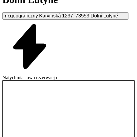
nr.geograficzny Karvinská
1237
,
73553
Dolní Lutyně
Natychmiastowa rezerwacja