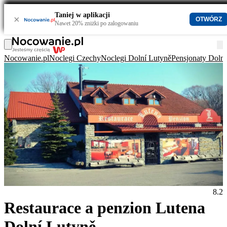
Taniej w aplikacji
×
OTWÓRZ
Nawet 20% zniżki po zalogowaniu
Nocowanie.pl
Noclegi Czechy
Noclegi Dolní Lutyně
Pensjonaty Dolní
8.2
Restaurace a penzion Lutena
Dolní Lutyně