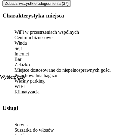
Zobacz wszystkie udogodnienia (37)
Charakterystyka miejsca
WiFi w przestrzeniach wspólnych
Centrum biznesowe
Winda
Sejf
Internet
Bar
Żelazko
Miejsce dostosowane do niepełnosprawnych gości
Przechowalnia bagażu
Wybierz daty
Wybierz daty
Własny parking
WIFI
Klimatyzacja
Usługi
Serwis
Suszarka do włosów