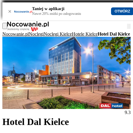
Taniej w aplikacji
×
OTWÓRZ
Nawet 20% zniżki po zalogowaniu
Nocowanie.pl
Noclegi
Noclegi Kielce
Hotele Kielce
Hotel Dal Kielce
9.3
Hotel Dal Kielce