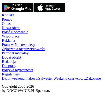
Kontakt
Pomoc
O nas
Nasza oferta
Poleć Nocowanie
Współpraca
Reklama
Praca w Nocowanie.pl
Zgłoszenia nieprawidłowości
Patronat medialny
Dodaj obiekt
Redakcja
Dla prasy
Polityka prywatności
Regulaminy
Długi weekend majowy
,
Sylwester
,
Weekend czerwcowy
,
Zakopane
Copyright 2005-
2026
by NOCOWANIE.PL Sp. z o.o.