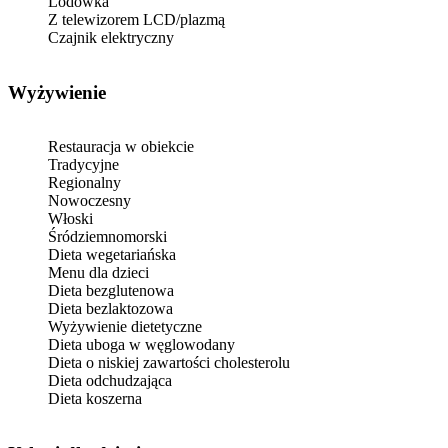
Lodówka
Z telewizorem LCD/plazmą
Czajnik elektryczny
Wyżywienie
Restauracja w obiekcie
Tradycyjne
Regionalny
Nowoczesny
Włoski
Śródziemnomorski
Dieta wegetariańska
Menu dla dzieci
Dieta bezglutenowa
Dieta bezlaktozowa
Wyżywienie dietetyczne
Dieta uboga w węglowodany
Dieta o niskiej zawartości cholesterolu
Dieta odchudzająca
Dieta koszerna