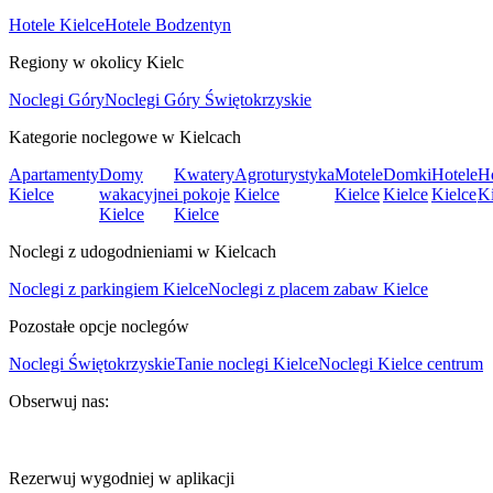
Hotele Kielce
Hotele Bodzentyn
Regiony w okolicy Kielc
Noclegi Góry
Noclegi Góry Świętokrzyskie
Kategorie noclegowe w Kielcach
Apartamenty
Domy
Kwatery
Agroturystyka
Motele
Domki
Hotele
Ho
Kielce
wakacyjne
i pokoje
Kielce
Kielce
Kielce
Kielce
Ki
Kielce
Kielce
Noclegi z udogodnieniami w Kielcach
Noclegi z parkingiem Kielce
Noclegi z placem zabaw Kielce
Pozostałe opcje noclegów
Noclegi Świętokrzyskie
Tanie noclegi Kielce
Noclegi Kielce centrum
Obserwuj nas:
Rezerwuj wygodniej w aplikacji