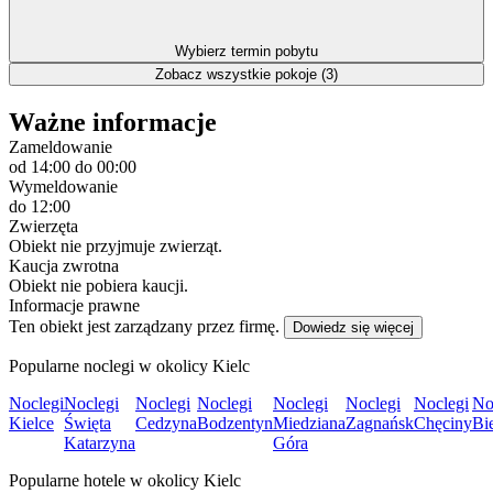
Wybierz termin pobytu
Zobacz wszystkie pokoje (3)
Ważne informacje
Zameldowanie
od 14:00
do 00:00
Wymeldowanie
do 12:00
Zwierzęta
Obiekt nie przyjmuje zwierząt.
Kaucja zwrotna
Obiekt nie pobiera kaucji.
Informacje prawne
Ten obiekt jest zarządzany przez firmę.
Dowiedz się więcej
Popularne noclegi w okolicy Kielc
Noclegi
Noclegi
Noclegi
Noclegi
Noclegi
Noclegi
Noclegi
No
Kielce
Święta
Cedzyna
Bodzentyn
Miedziana
Zagnańsk
Chęciny
Bi
Katarzyna
Góra
Popularne hotele w okolicy Kielc