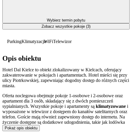
Wybierz termin pobytu
Zobacz wszystkie pokoje (3)
Parking
Klimatyzacja
WiFi
Telewizor
Opis obiektu
Hotel Dal Kielce to obiekt zlokalizowany w Kielcach, oferujący
zakwaterowanie w pokojach i apartamentach. Hotel mieści się przy
ulicy Piotrkowskiej, zapewniając dogodny dostęp do różnych części
miasta.
Oferta noclegowa obejmuje pokoje 1-osobowe i 2-osobowe oraz
apartament dla 3 osób, składający się z dwóch pomieszczeń
sypialnianych. Wszystkie pokoje i apartamenty są
klimatyzowane
i
wyposażone w telewizor z dostępem do kanałów satelitarnych oraz
telefon. Goście mają również zapewniony dostęp do internetu. Na
życzenie dostępne są dodatkowe udogodnienia, takie jak lodówka
czy czajnik elektryczny.
Pokaż opis obiektu