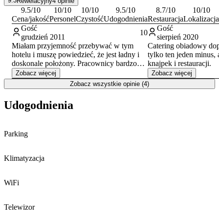
9.3
Rewelacyjny
4
opinie
Kadzielnia. Bliskość Kieleckiego Centrum Kultury ułatwia dostęp
9.5
/10
10
/10
10
/10
9.5
/10
8.7
/10
10
/10
do oferty kulturalnej miasta.
Cena/jakość
Personel
Czystość
Udogodnienia
Restauracja
Lokalizacja
Gość
Gość
10
grudzień 2011
sierpień 2020
Miałam przyjemność przebywać w tym
Catering obiadowy dopi
hotelu i muszę powiedzieć, że jest ładny i
tylko ten jeden minus,
doskonale położony. Pracownicy bardzo
knajpek i restauracji.
przyjemni i profesjonalnie podchodzący do
Zobacz więcej
Zobacz więcej
swoich obowiązków. Pokoje bardzo
Zobacz wszystkie opinie (4)
wygodne z łazienkami, Tv, internetem.
Wszystko jest elegancko urządzone. Bardzo
Udogodnienia
mi się tam podobało. Z restauracji nie
korzystałam, ale widziałam że również jest
urządzona bardzo gustownie. Fajne
Parking
miejsce, godne polecenia.
Klimatyzacja
WiFi
Telewizor