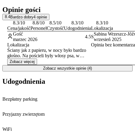
miastami regionu – odległość od Wałbrzycha wynosi 38 km, a od
Opinie gości
Kłodzka 42 km. Najbliższe lotnisko, port lotniczy Wrocław-
Strachowice, oddalone jest o 60 km. W bliskim sąsiedztwie znajduje
8.4
Bardzo dobry
4
opinie
się
Dzierżoniowski Ośrodek Kultury
oraz Kinoteatr Zbyszek.
8.3
/10
8.8
/10
8.5
/10
8.3
/10
8.3
/10
Cena/jakość
Personel
Czystość
Udogodnienia
Lokalizacja
Doba hotelowa rozpoczyna się o godzinie 16:00 i trwa do 13:00
Gość
Sabina Wrzeszcz-Jóź
dnia następnego, a zameldowanie jest możliwe aż do północy.
4.5
S
marzec 2026
wrzesień 2025
Lokalizacja
Opinia bez komentarza
Ściany jak z papieru, w nocy było bardzo
głośno. Na pościeli były włosy psa, w
łazience nocą wychodziło robactwo. Cena
Zobacz więcej
nie adekwatna do jakości.
Zobacz wszystkie opinie (4)
Udogodnienia
Bezpłatny parking
Przyjazny zwierzętom
WiFi