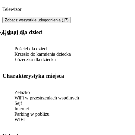
Telewizor
Zobacz wszystkie udogodnienia (17)
usługi dla dzieci
Wybierz daty
Wybierz daty
Pościel dla dzieci
Krzesło do karmienia dziecka
Łóżeczko dla dziecka
Charakterystyka miejsca
Żelazko
WiFi w przestrzeniach wspólnych
Sejf
Internet
Parking w pobliżu
WIFI