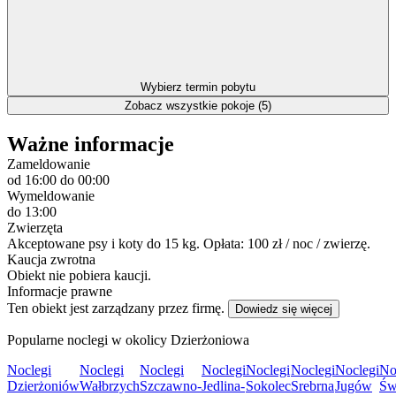
Wybierz termin pobytu
Zobacz wszystkie pokoje (5)
Ważne informacje
Zameldowanie
od 16:00
do 00:00
Wymeldowanie
do 13:00
Zwierzęta
Akceptowane psy i koty do 15 kg. Opłata: 100 zł / noc / zwierzę.
Kaucja zwrotna
Obiekt nie pobiera kaucji.
Informacje prawne
Ten obiekt jest zarządzany przez firmę.
Dowiedz się więcej
Popularne noclegi w okolicy Dzierżoniowa
Noclegi
Noclegi
Noclegi
Noclegi
Noclegi
Noclegi
Noclegi
No
Dzierżoniów
Wałbrzych
Szczawno-
Jedlina-
Sokolec
Srebrna
Jugów
Św