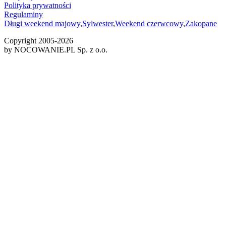
Polityka prywatności
Regulaminy
Długi weekend majowy
,
Sylwester
,
Weekend czerwcowy
,
Zakopane
Copyright 2005-
2026
by NOCOWANIE.PL Sp. z o.o.