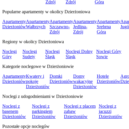
Zdrój
Zdrój
Góra
Popularne apartamenty w okolicy Dzierżoniowa
Apartamenty
Apartamenty
Apartamenty
Apartamenty
Apartamenty
Apar
Dzierżoniów
Wałbrzych
Szczawno-
Jedlina-
Srebrna
Jug
Zdrój
Zdrój
Góra
Regiony w okolicy Dzierżoniowa
Noclegi
Noclegi
Noclegi
Noclegi Dolny
Noclegi Góry
Góry
Sudety
Śląsk
Śląsk
Sowie
Kategorie noclegowe w Dzierżoniowie
Apartamenty
Kwatery i
Domki
Domy
Hotele
Agro
Dzierżoniów
pokoje
Dzierżoniów
wakacyjne
Dzierżoniów
Dzie
Dzierżoniów
Dzierżoniów
Noclegi z udogodnieniami w Dzierżoniowie
Noclegi z
Noclegi z
Noclegi z placem
Noclegi z
basenem
parkingiem
zabaw
jacuzzi
Dzierżoniów
Dzierżoniów
Dzierżoniów
Dzierżoniów
Pozostałe opcje noclegów