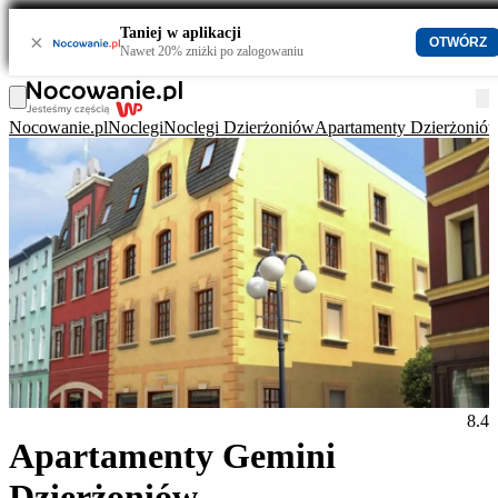
Taniej w aplikacji
×
OTWÓRZ
Nawet 20% zniżki po zalogowaniu
Nocowanie.pl
Noclegi
Noclegi Dzierżoniów
Apartamenty Dzierżonió
8.4
Apartamenty Gemini
Dzierżoniów