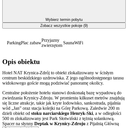
Wybierz termin pobytu
Zobacz wszystkie pokoje (9)
Przyjazny
Parking
Plac zabaw
Sauna
WiFi
zwierzętom
Opis obiektu
Hotel NAT Krynica-Zdrój to obiekt zlokalizowany w ścisłym
centrum beskidzkiego uzdrowiska. Z jego ogólnodostępnego tarasu
widokowego goście mogą podziwiać panoramę okolicy.
Centralne położenie hotelu stanowi doskonałą bazę wypadową do
zwiedzania Krynicy-Zdroju. W promieniu kilkuset metrów znajdują
się liczne atrakcje, takie jak kryte lodowisko, sankostrada, pijalnia
wód „Jan” oraz stacja kolejki na Górę Parkową. Zaledwie 200 m
dzieli obiekt od
stoku narciarskiego Henryk-Ski
, a w odległości
500 m zlokalizowany jest Park Słotwiński z tężnią solankową.
Spacer na słynny
Deptak w Krynicy-Zdroju
z Pijalnią Główną