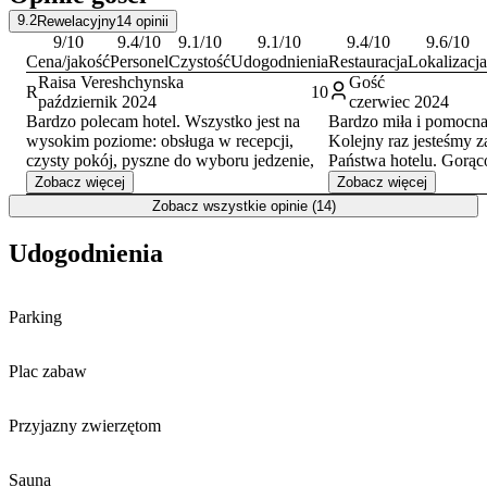
oraz profesjonalizm i uprzejmość personelu.
9.2
Rewelacyjny
14
opinii
9
/10
9.4
/10
9.1
/10
9.1
/10
9.4
/10
9.6
/10
Do dyspozycji odwiedzających jest winda oraz bezprzewodowy
Cena/jakość
Personel
Czystość
Udogodnienia
Restauracja
Lokalizacja
internet na terenie całego obiektu. Hotel oferuje
płatny parking
w
Raisa Vereshchynska
Gość
cenie 15 zł za dobę, jednak ze względu na ograniczoną liczbę miejsc
R
10
październik 2024
czerwiec 2024
konieczna jest wcześniejsza rezerwacja.
Bardzo polecam hotel. Wszystko jest na
Bardzo miła i pomocna 
wysokim poziome: obsługa w recepcji,
Kolejny raz jesteśmy 
czysty pokój, pyszne do wyboru jedzenie,
Państwa hotelu. Gorąc
Zobacz więcej
Zobacz więcej
Zobacz wszystkie opinie (14)
Udogodnienia
Parking
Plac zabaw
Przyjazny zwierzętom
Sauna