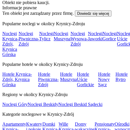
Obiekt nie pobiera kaucji.
Informacje prawne
Ten obiekt jest zarządzany przez firmę.
Dowiedz się więcej
Popularne noclegi w okolicy Krynicy-Zdroju
Noclegi
Noclegi
Noclegi
Noclegi
Noclegi
Noclegi
Noclegi
Nocleg
Krynica-
Piwniczna-
Tylicz
Muszyna
Wysowa-
Jaworki
Gorlice
Uście
Zdrój,
Zdrój
Zdrój
Gorlic
Krynica
Górska
Popularne hotele w okolicy Krynicy-Zdroju
Hotele Krynica-
Hotele
Hotele
Hotele
Hotele
Hotele
Zdrój, Krynica
Piwniczna-
Muszyna
Uście
Nowy
Rytro
Górska
Zdrój
Gorlickie
Sącz
Regiony w okolicy Krynicy-Zdroju
Noclegi Góry
Noclegi Beskidy
Noclegi Beskid Sądecki
Kategorie noclegowe w Krynicy-Zdrój
Apartamenty
Kwatery
Domki
Wille
Domy
Pensjonaty
Ośrodki
Krynica-
i pokoje
Krynica-
Krynica-
wakacyjne
Krynica-
wypocz