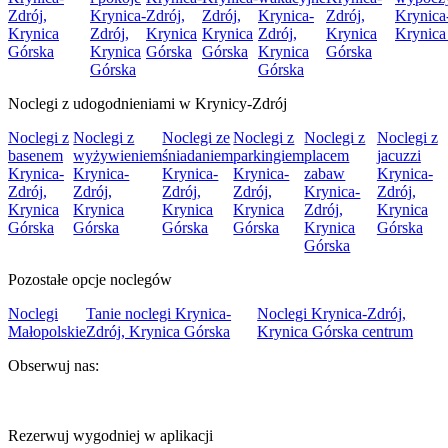
Zdrój,
Krynica-
Zdrój,
Zdrój,
Krynica-
Zdrój,
Krynica
Krynica
Zdrój,
Krynica
Krynica
Zdrój,
Krynica
Krynica
Górska
Krynica
Górska
Górska
Krynica
Górska
Górska
Górska
Noclegi z udogodnieniami w Krynicy-Zdrój
Noclegi z
Noclegi z
Noclegi ze
Noclegi z
Noclegi z
Noclegi z
basenem
wyżywieniem
śniadaniem
parkingiem
placem
jacuzzi
Krynica-
Krynica-
Krynica-
Krynica-
zabaw
Krynica-
Zdrój,
Zdrój,
Zdrój,
Zdrój,
Krynica-
Zdrój,
Krynica
Krynica
Krynica
Krynica
Zdrój,
Krynica
Górska
Górska
Górska
Górska
Krynica
Górska
Górska
Pozostałe opcje noclegów
Noclegi
Tanie noclegi Krynica-
Noclegi Krynica-Zdrój,
Małopolskie
Zdrój, Krynica Górska
Krynica Górska centrum
Obserwuj nas:
Rezerwuj wygodniej w aplikacji