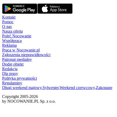
Kontakt
Pomoc
O nas
Nasza oferta
Poleć Nocowanie
Współpraca
Reklama
Praca w Nocowanie.pl
Zgłoszenia nieprawidłowości
Patronat medialny
Dodaj obiekt
Redakcja
Dla prasy
Polityka prywatności
Regulaminy
Długi weekend majowy
,
Sylwester
,
Weekend czerwcowy
,
Zakopane
Copyright 2005-
2026
by NOCOWANIE.PL Sp. z o.o.