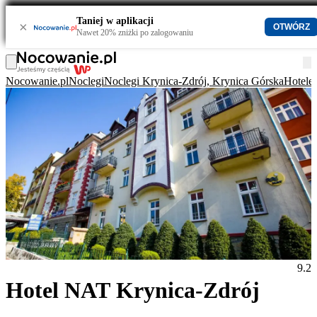
Taniej w aplikacji
×
OTWÓRZ
Nawet 20% zniżki po zalogowaniu
Nocowanie.pl
Noclegi
Noclegi Krynica-Zdrój, Krynica Górska
Hotele
9.2
Hotel NAT Krynica-Zdrój