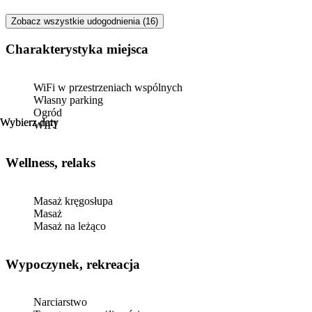
Zobacz wszystkie udogodnienia (16)
Charakterystyka miejsca
WiFi w przestrzeniach wspólnych
Własny parking
Ogród
Wybierz daty
Wybierz daty
WIFI
Wellness, relaks
Masaż kręgosłupa
Masaż
Masaż na leżąco
Wypoczynek, rekreacja
Narciarstwo