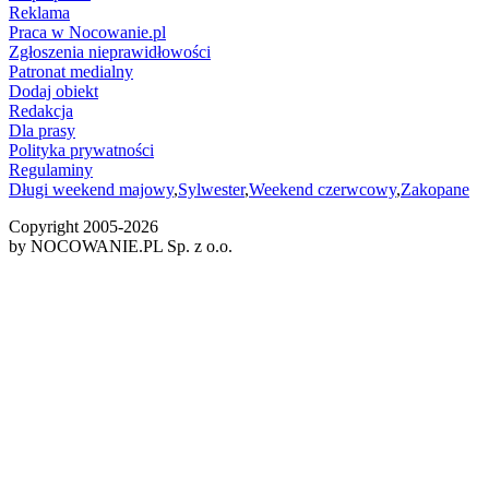
Reklama
Praca w Nocowanie.pl
Zgłoszenia nieprawidłowości
Patronat medialny
Dodaj obiekt
Redakcja
Dla prasy
Polityka prywatności
Regulaminy
Długi weekend majowy
,
Sylwester
,
Weekend czerwcowy
,
Zakopane
Copyright 2005-
2026
by NOCOWANIE.PL Sp. z o.o.