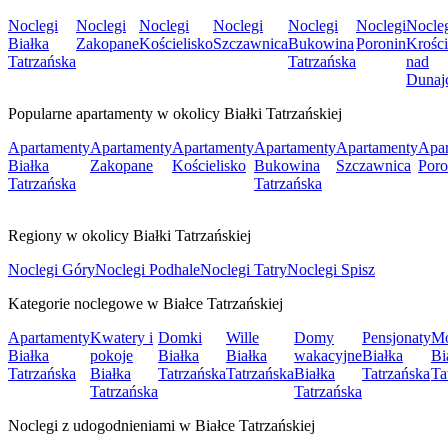
Noclegi
Noclegi
Noclegi
Noclegi
Noclegi
Noclegi
Nocle
Białka
Zakopane
Kościelisko
Szczawnica
Bukowina
Poronin
Krośc
Tatrzańska
Tatrzańska
nad
Dunaj
Popularne apartamenty w okolicy Białki Tatrzańskiej
Apartamenty
Apartamenty
Apartamenty
Apartamenty
Apartamenty
Apar
Białka
Zakopane
Kościelisko
Bukowina
Szczawnica
Poro
Tatrzańska
Tatrzańska
Regiony w okolicy Białki Tatrzańskiej
Noclegi Góry
Noclegi Podhale
Noclegi Tatry
Noclegi Spisz
Kategorie noclegowe w Białce Tatrzańskiej
Apartamenty
Kwatery i
Domki
Wille
Domy
Pensjonaty
Mo
Białka
pokoje
Białka
Białka
wakacyjne
Białka
Bi
Tatrzańska
Białka
Tatrzańska
Tatrzańska
Białka
Tatrzańska
Ta
Tatrzańska
Tatrzańska
Noclegi z udogodnieniami w Białce Tatrzańskiej