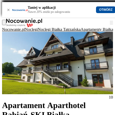
Taniej w aplikacji
×
OTWÓRZ
Nawet 20% zniżki po zalogowaniu
Nocowanie.pl
Noclegi
Noclegi Białka Tatrzańska
Apartamenty Białka 
10
Apartament Aparthotel
Rabiań-SKI Białka