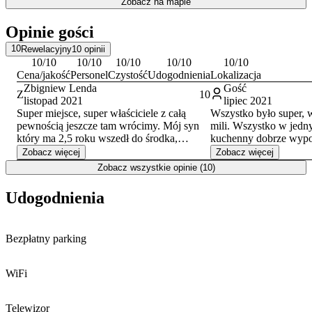
Zobacz na mapie
Przełom Białki
. Zimą dodatkową atrakcję stanowi pobliskie
lodowisko, a przez cały rok można skorzystać z kręgielni.
Opinie gości
Doba hotelowa trwa od 15:00 do 11:00. Obiekt akceptuje płatności
10
Rewelacyjny
10
opinii
gotówką, kartą kredytową i przelewem.
10
/10
10
/10
10
/10
10
/10
10
/10
Cena/jakość
Personel
Czystość
Udogodnienia
Lokalizacja
Zbigniew Lenda
Gość
Z
10
listopad 2021
lipiec 2021
Super miejsce, super właściciele z całą
Wszystko było super, w
pewnością jeszcze tam wrócimy. Mój syn
mili. Wszystko w jedn
który ma 2,5 roku wszedł do środka,
kuchenny dobrze wypo
zatrzymał się zaraz za progiem i z
czysty i przyjemny apa
Zobacz więcej
Zobacz więcej
uśmiechem na twarzy powiedział " jak tu
Zobacz wszystkie opinie (10)
ładnie" to chyba najlepsze rekomendacja.
Udogodnienia
Bezpłatny parking
WiFi
Telewizor