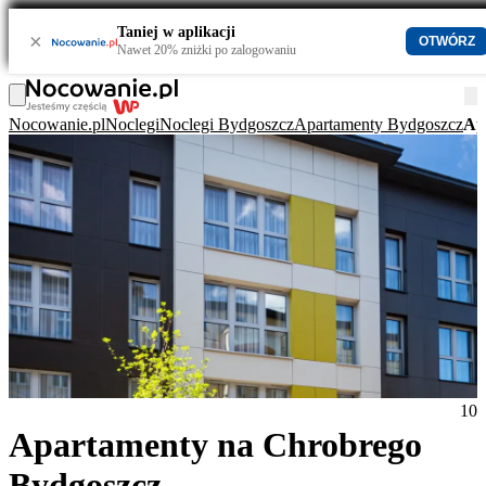
Taniej w aplikacji
×
OTWÓRZ
Nawet 20% zniżki po zalogowaniu
Nocowanie.pl
Noclegi
Noclegi Bydgoszcz
Apartamenty Bydgoszcz
Ap
10
Apartamenty na Chrobrego
Bydgoszcz