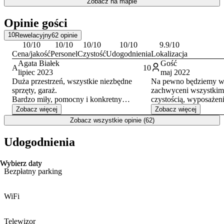
Zobacz na mapie
oddalonego o około 4 km. Akceptowane formy płatności to karta
kredytowa, przelew oraz gotówka.
Opinie gości
10
Rewelacyjny
62
opinie
10
/10
10
/10
10
/10
10
/10
9.9
/10
Cena/jakość
Personel
Czystość
Udogodnienia
Lokalizacja
Agata Białek
Gość
A
10
lipiec 2023
maj 2022
Duża przestrzeń, wszystkie niezbędne
Na pewno będziemy wr
sprzęty, garaż.
zachwyceni wszystkim:
Bardzo miły, pomocny i konkretny
czystością, wyposażen
właściciel. Wszystko funkcjonowało bez
lokalizacją. Czuliśmy s
Zobacz więcej
Zobacz więcej
zarzutu. Świetna lokalizacja, pozwalająca
porządnie wypoczęliśmy
Zobacz wszystkie opinie (62)
na eksplorację Bydgoszczy pieszo.
możliwość gotowania 
2 osoby dorosłe i 3 dzie
Udogodnienia
Wybierz daty
Wybierz daty
Bezpłatny parking
WiFi
Telewizor