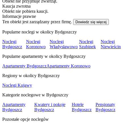
Obiekt nie przyjmuje zwierząt.
Kaucja zwrotna
Obiekt nie pobiera kaucji.
Informacje prawne
Ten obiekt jest zarządzany przez firmę.
Dowiedz się więcej
Popularne noclegi w okolicy Bydgoszczy
Noclegi
Noclegi
Noclegi
Noclegi
Noclegi
Bydgoszcz
Koronowo
Władysławowo
Szubinek
Niewieścin
Popularne apartamenty w okolicy Bydgoszczy
Apartamenty Bydgoszcz
Apartamenty Koronowo
Regiony w okolicy Bydgoszczy
Noclegi Kujawy
Kategorie noclegowe w Bydgoszczy
Apartamenty
Kwatery i pokoje
Hotele
Pensjonaty
Bydgoszcz
Bydgoszcz
Bydgoszcz
Bydgoszcz
Pozostałe opcje noclegów