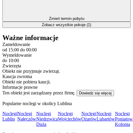
Zmień termin pobytu
Zobacz wszystkie pokoje (1)
Ważne informacje
Zameldowanie
od 15:00
do 00:00
Wymeldowanie
do 10:00
Zwierzęta
Obiekt nie przyjmuje zwierząt.
Kaucja zwrotna
Obiekt nie pobiera kaucji.
Informacje prawne
Ten obiekt jest zarządzany przez firmę.
Dowiedz się więcej
Popularne noclegi w okolicy Lublina
Noclegi
Noclegi
Noclegi
Noclegi
Noclegi
Noclegi
Noclegi
Lublin
Nałęczów
Niedrzwica
Wojciechów
Ożarów
Lubartów
Poniatow
Duża
Kolonia