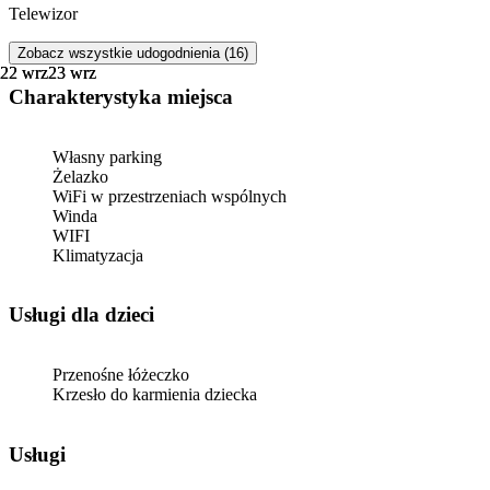
Telewizor
Zobacz wszystkie udogodnienia (16)
22 wrz
22 wrz
23 wrz
23 wrz
Charakterystyka miejsca
Własny parking
Żelazko
WiFi w przestrzeniach wspólnych
Winda
WIFI
Klimatyzacja
usługi dla dzieci
Przenośne łóżeczko
Krzesło do karmienia dziecka
Usługi