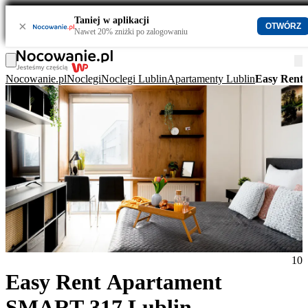
Taniej w aplikacji
×
OTWÓRZ
Nawet 20% zniżki po zalogowaniu
Nocowanie.pl
Noclegi
Noclegi Lublin
Apartamenty Lublin
Easy Rent
10
Easy Rent Apartament
SMART 317 Lublin