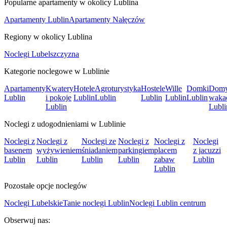
Popularne apartamenty w okolicy Lublina
Apartamenty Lublin
Apartamenty Nałęczów
Regiony w okolicy Lublina
Noclegi Lubelszczyzna
Kategorie noclegowe w Lublinie
Apartamenty
Kwatery
Hotele
Agroturystyka
Hostele
Wille
Domki
Dom
Lublin
i pokoje
Lublin
Lublin
Lublin
Lublin
Lublin
waka
Lublin
Lubli
Noclegi z udogodnieniami w Lublinie
Noclegi z
Noclegi z
Noclegi ze
Noclegi z
Noclegi z
Noclegi
basenem
wyżywieniem
śniadaniem
parkingiem
placem
z jacuzzi
Lublin
Lublin
Lublin
Lublin
zabaw
Lublin
Lublin
Pozostałe opcje noclegów
Noclegi Lubelskie
Tanie noclegi Lublin
Noclegi Lublin centrum
Obserwuj nas: