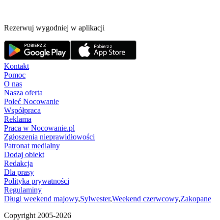
Rezerwuj wygodniej w aplikacji
Kontakt
Pomoc
O nas
Nasza oferta
Poleć Nocowanie
Współpraca
Reklama
Praca w Nocowanie.pl
Zgłoszenia nieprawidłowości
Patronat medialny
Dodaj obiekt
Redakcja
Dla prasy
Polityka prywatności
Regulaminy
Długi weekend majowy
,
Sylwester
,
Weekend czerwcowy
,
Zakopane
Copyright 2005-
2026