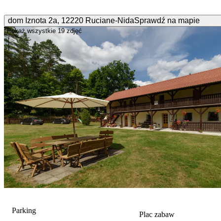
dom Iznota
2a
,
12220
Ruciane-Nida
Sprawdź na mapie
Pokaż wszystkie
19 zdjęć
Parking
Plac zabaw