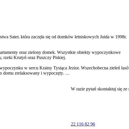
a Sater, która zaczęła się od domków letniskowych Juida w 1998r.
ny domek. Wszystkie obiekty wypoczynkowe
, rzeki Krutyń oraz Puszczy Piskiej.
ego wypoczynku w sercu Krainy Tysiąca Jezior. Wszechobecna zieleń las
z do domu zrelaksowany i wypoczęty.
a ma również pod swoją opieką domki letniskowe i apartament.
W razie pytań skontaktuj się ze
y miejscowościami: Ruciane-Nida, i Mikołajki, w bezpośrednim
zy trasie Mazurskiej Pętli Rowerowej (południowo-wschodni trakt
22 116 82 96
yjazd we dwoje , aktywny wypoczynek w gronie przyjaciół, czy spotka