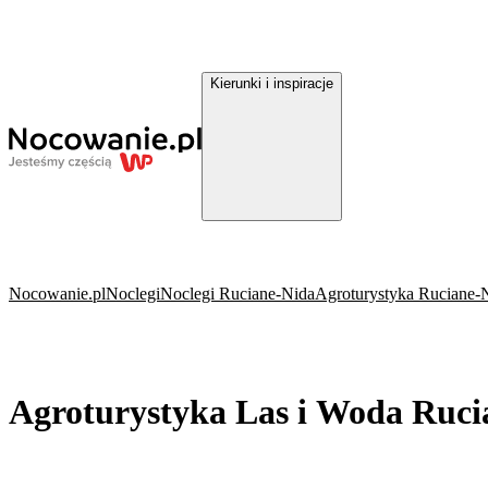
Kierunki i inspiracje
Nocowanie.pl
Noclegi
Noclegi Ruciane-Nida
Agroturystyka Ruciane-
Agroturystyka Las i Woda Ruci