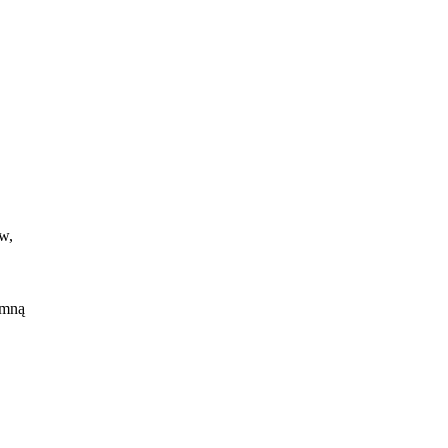
ów,
 mną
nie