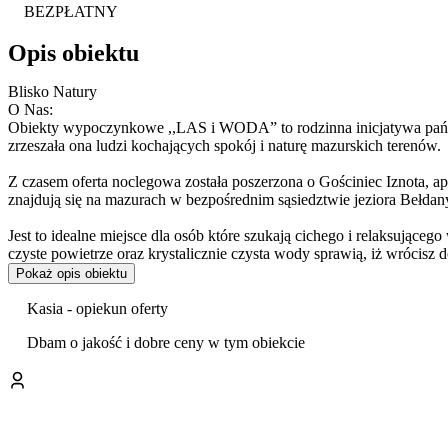
BEZPŁATNY
Opis obiektu
Blisko Natury
O Nas:
Obiekty wypoczynkowe ,,LAS i WODA” to rodzinna inicjatywa państw
zrzeszała ona ludzi kochających spokój i naturę mazurskich terenów.
Z czasem oferta noclegowa została poszerzona o Gościniec Iznota, apartamenty oraz zielo
znajdują się na mazurach w bezpośrednim sąsiedztwie jeziora Bełdany
Jest to idealne miejsce dla osób które szukają cichego i relaksując
czyste powietrze oraz krystalicznie czysta wody sprawią, iż wrócis
Pokaż opis obiektu
Obecnie agroturystykę prowadzi Ich syn Hubert z żoną Wioletą, któr
Kasia - opiekun oferty
Wszystkie obiekty wypoczynkowe znajdują się na Mazurach, pomiędz
Dbam o jakość i dobre ceny w tym obiekcie
sąsiedztwie jeziora Bełdany, rzeki Krutyń, oraz Puszczy Piskiej.
Dodatkowym atutem naszych obiektów jest bezpośrednie położenie pr
rowerowy Krainy Wielkich Jezior Mazurskich).
To idealne miejsce na rodzinne wczasy na mazurach, romantyczny w