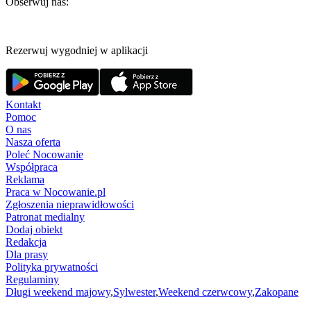
Obserwuj nas:
Rezerwuj wygodniej w aplikacji
Kontakt
Pomoc
O nas
Nasza oferta
Poleć Nocowanie
Współpraca
Reklama
Praca w Nocowanie.pl
Zgłoszenia nieprawidłowości
Patronat medialny
Dodaj obiekt
Redakcja
Dla prasy
Polityka prywatności
Regulaminy
Długi weekend majowy
,
Sylwester
,
Weekend czerwcowy
,
Zakopane