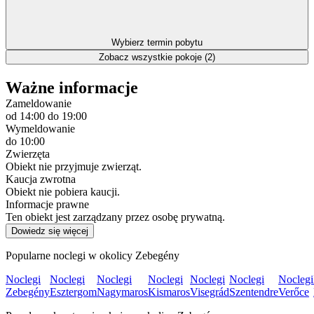
Wybierz termin pobytu
Zobacz wszystkie pokoje (2)
Ważne informacje
Zameldowanie
od 14:00
do 19:00
Wymeldowanie
do 10:00
Zwierzęta
Obiekt nie przyjmuje zwierząt.
Kaucja zwrotna
Obiekt nie pobiera kaucji.
Informacje prawne
Ten obiekt jest zarządzany przez osobę prywatną.
Dowiedz się więcej
Popularne noclegi w okolicy Zebegény
Noclegi
Noclegi
Noclegi
Noclegi
Noclegi
Noclegi
Noclegi
Zebegény
Esztergom
Nagymaros
Kismaros
Visegrád
Szentendre
Verőce