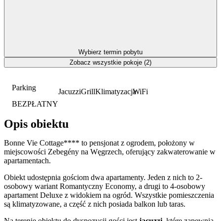
Wybierz termin pobytu
Zobacz wszystkie pokoje (2)
Parking
Jacuzzi
Grill
Klimatyzacja
WiFi
BEZPŁATNY
Opis obiektu
Bonne Vie Cottage**** to pensjonat z ogrodem, położony w
miejscowości Zebegény na Węgrzech, oferujący zakwaterowanie w
apartamentach.
Obiekt udostępnia gościom dwa apartamenty. Jeden z nich to 2-
osobowy wariant Romantyczny Economy, a drugi to 4-osobowy
apartament Deluxe z widokiem na ogród. Wszystkie pomieszczenia
są klimatyzowane, a część z nich posiada balkon lub taras.
Na terenie obiektu do dyspozycji gości jest
jacuzzi
, które zapewnia