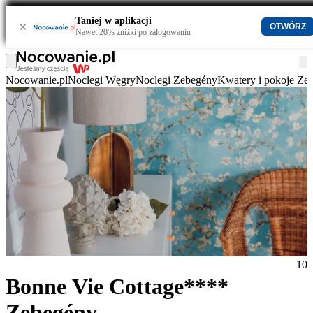
Taniej w aplikacji
×
OTWÓRZ
Nawet 20% zniżki po zalogowaniu
Nocowanie.pl
Noclegi Węgry
Noclegi Zebegény
Kwatery i pokoje Ze
10
Bonne Vie Cottage****
Zebegény