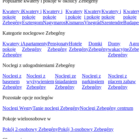
Popularne kwatery i pokoje w okolicy Zebegény
Kwatery i
Kwatery i
Kwatery i
Kwatery
Kwatery
Kwatery i
Kwatery
pokoje
pokoje
pokoje
i pokoje
i pokoje
pokoje
pokoje
Zebegény
Esztergom
Nagymaros
Kismaros
Visegrád
Szentendre
Budape
Kategorie noclegowe Zebegény
Kwatery i
Apartamenty
Pensjonaty
Hotele
Domki
Domy
Agro
pokoje
Zebegény
Zebegény
Zebegény
Zebegény
wakacyjne
Zebe
Zebegény
Zebegény
Noclegi z udogodnieniami Zebegény
Noclegi z
Noclegi z
Noclegi ze
Noclegi z
Noclegi z
basenem
wyżywieniem
śniadaniem
parkingiem
placem zabaw
Zebegény
Zebegény
Zebegény
Zebegény
Zebegény
Pozostałe opcje noclegów
Noclegi Węgry
Tanie noclegi Zebegény
Noclegi Zebegény centrum
Pokoje wieloosobowe w
Pokój 2-osobowy Zebegény
Pokój 3-osobowy Zebegény