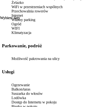
Żelazko
WiFi w przestrzeniach wspólnych
Przechowalnia rowerów
Internet
Wybierz daty
Wybierz daty
Własny parking
Ogród
WIFI
Klimatyzacja
Parkowanie, podróż
Możliwość pakrowania na ulicy
Usługi
Ogrzewanie
Balkon/taras
Suszarka do włosów
Lodówka
Dostęp do Internetu w pokoju
Biurko w pokoju