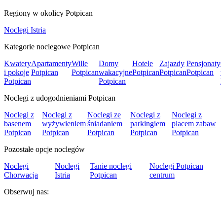
Regiony w okolicy Potpican
Noclegi Istria
Kategorie noclegowe Potpican
Kwatery
Apartamenty
Wille
Domy
Hotele
Zajazdy
Pensjonaty
i pokoje
Potpican
Potpican
wakacyjne
Potpican
Potpican
Potpican
Potpican
Potpican
Noclegi z udogodnieniami Potpican
Noclegi z
Noclegi z
Noclegi ze
Noclegi z
Noclegi z
basenem
wyżywieniem
śniadaniem
parkingiem
placem zabaw
Potpican
Potpican
Potpican
Potpican
Potpican
Pozostałe opcje noclegów
Noclegi
Noclegi
Tanie noclegi
Noclegi Potpican
Chorwacja
Istria
Potpican
centrum
Obserwuj nas: