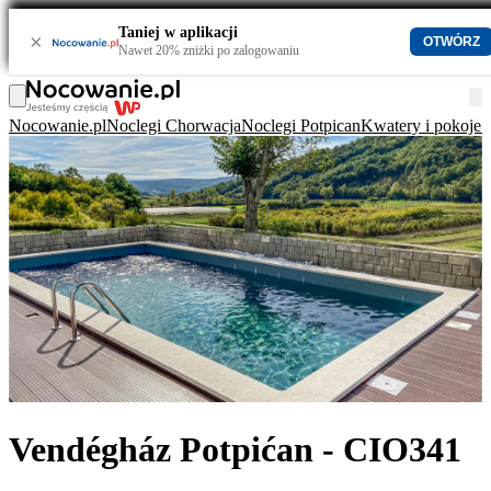
Taniej w aplikacji
×
OTWÓRZ
Nawet 20% zniżki po zalogowaniu
Nocowanie.pl
Noclegi Chorwacja
Noclegi Potpican
Kwatery i pokoje 
Vendégház Potpićan - CIO341