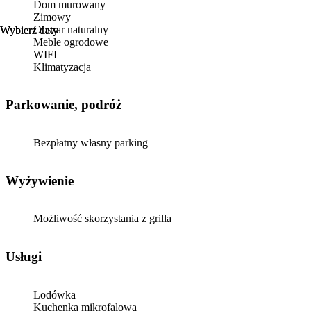
Dom murowany
Zimowy
Obszar naturalny
Wybierz daty
Wybierz daty
Meble ogrodowe
WIFI
Klimatyzacja
Parkowanie, podróż
Bezpłatny własny parking
Wyżywienie
Możliwość skorzystania z grilla
Usługi
Lodówka
Kuchenka mikrofalowa