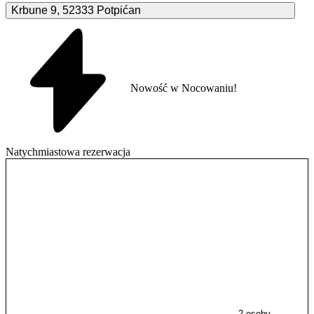
Krbune
9
,
52333
Potpićan
Nowość w Nocowaniu!
Natychmiastowa rezerwacja
2 osoby