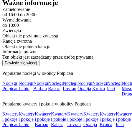
Ważne informacje
Zameldowanie
od 16:00
do 20:00
Wymeldowanie
do 10:00
Zwierzęta
Obiekt nie przyjmuje zwierząt.
Kaucja zwrotna
Obiekt nie pobiera kaucji.
Informacje prawne
Ten obiekt jest zarządzany przez osobę prywatną.
Dowiedz się więcej
Popularne noclegi w okolicy Potpican
Noclegi
Noclegi
Noclegi
Noclegi
Noclegi
Noclegi
Noclegi
Noclegi
Nocl
Potpican
Labin
Barban
Rabac
Lovran
Opatija
Krnica
Icici
Mosc
Drag
Popularne kwatery i pokoje w okolicy Potpican
Kwatery
Kwatery
Kwatery
Kwatery
Kwatery
Kwatery
Kwatery
Kwatery
i pokoje
i pokoje
i pokoje
i pokoje
i pokoje
i pokoje
i pokoje
i pokoje
Potpican
Labin
Barban
Rabac
Lovran
Opatija
Krnica
Icici