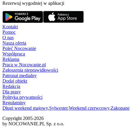
Rezerwuj wygodniej w aplikacji
Kontakt
Pomoc
O nas
Nasza oferta
Poleć Nocowanie
Współpraca
Reklama
Praca w Nocowanie.pl
Zgłoszenia nieprawidłowości
Patronat medialny
Dodaj obiekt
Redakcja
Dla prasy
Polityka prywatności
Regulaminy
Długi weekend majowy
,
Sylwester
,
Weekend czerwcowy
,
Zakopane
Copyright 2005-
2026
by NOCOWANIE.PL Sp. z o.o.