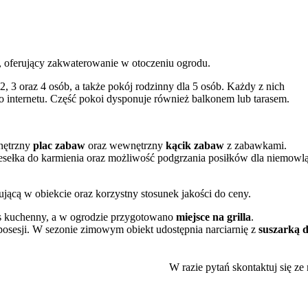
, oferujący zakwaterowanie w otoczeniu ogrodu.
, 3 oraz 4 osób, a także pokój rodzinny dla 5 osób. Każdy z nich
o internetu. Część pokoi dysponuje również balkonem lub tarasem.
wnętrzny
plac zabaw
oraz wewnętrzny
kącik zabaw
z zabawkami.
esełka do karmienia oraz możliwość podgrzania posiłków dla niemowlą
jącą w obiekcie oraz korzystny stosunek jakości do ceny.
ks kuchenny, a w ogrodzie przygotowano
miejsce na grilla
.
posesji. W sezonie zimowym obiekt udostępnia narciarnię z
suszarką 
bazę wypadową do zwiedzania atrakcji Białki Tatrzańskiej. W niewielki
W razie pytań skontaktuj się ze
raz wyciąg narciarski Kotelnica. Okolica zachęca również do aktywne
zerwacie przyrody Przełom Białki. Zimą dodatkową atrakcją może by