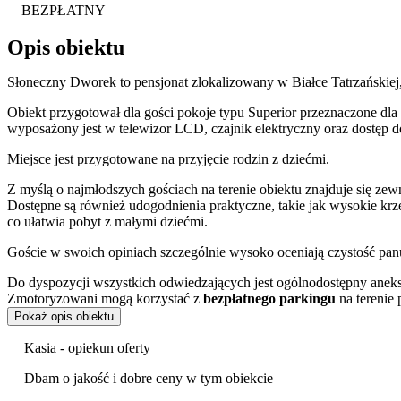
BEZPŁATNY
Opis obiektu
Słoneczny Dworek to pensjonat zlokalizowany w Białce Tatrzańskiej
Obiekt przygotował dla gości pokoje typu Superior przeznaczone dla 2
wyposażony jest w telewizor LCD, czajnik elektryczny oraz dostęp d
Miejsce jest przygotowane na przyjęcie rodzin z dziećmi.
Z myślą o najmłodszych gościach na terenie obiektu znajduje się ze
Dostępne są również udogodnienia praktyczne, takie jak wysokie krz
co ułatwia pobyt z małymi dziećmi.
Goście w swoich opiniach szczególnie wysoko oceniają czystość panu
Do dyspozycji wszystkich odwiedzających jest ogólnodostępny ane
Zmotoryzowani mogą korzystać z
bezpłatnego parkingu
na terenie 
butów
oraz wypożyczalnię sprzętu narciarskiego.
Pokaż opis obiektu
Pensjonat położony jest w dogodnej lokalizacji, która stanowi dobrą 
Kasia - opiekun oferty
odległości znajduje się kompleks basenów termalnych Terma Bania o
wypoczynku na świeżym powietrzu, na przykład podczas wizyty w re
Dbam o jakość i dobre ceny w tym obiekcie
pobliskie lodowisko.