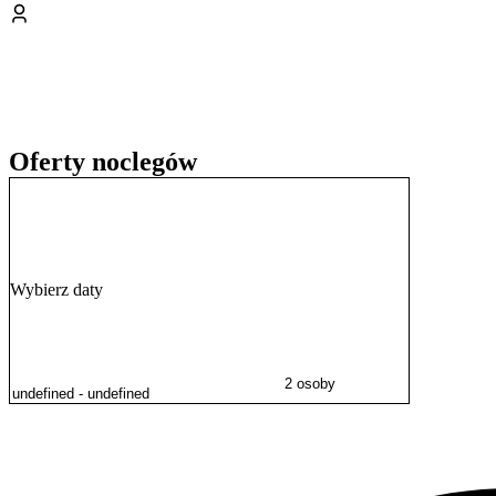
Doba hotelowa rozpoczyna się o godzinie 16:00 i trwa do 11:00 dni
Personel obiektu posługuje się językiem polskim oraz angielskim.
Oferty noclegów
Wybierz daty
2 osoby