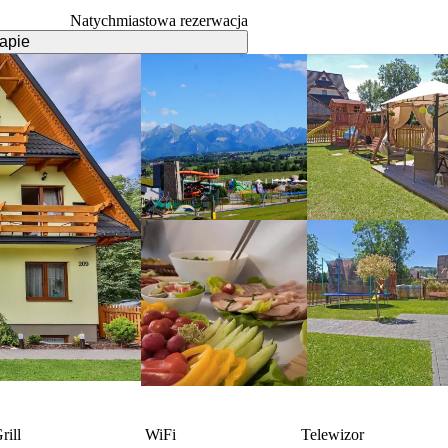
Natychmiastowa rezerwacja
apie
rill
WiFi
Telewizor