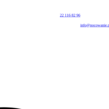
a następnego. Płatności za pobyt można dokonać gotówką lub przelewe
22 116 82 96
info@nocowanie.p