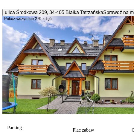
ulica Środkowa
209
,
34-405
Białka Tatrzańska
Sprawdź na m
Pokaż wszystkie
279 zdjęć
Parking
Plac zabaw
G