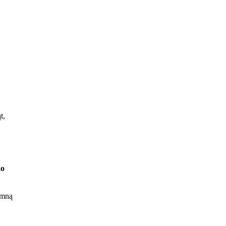
t,
do
ej
 mną
go
ć