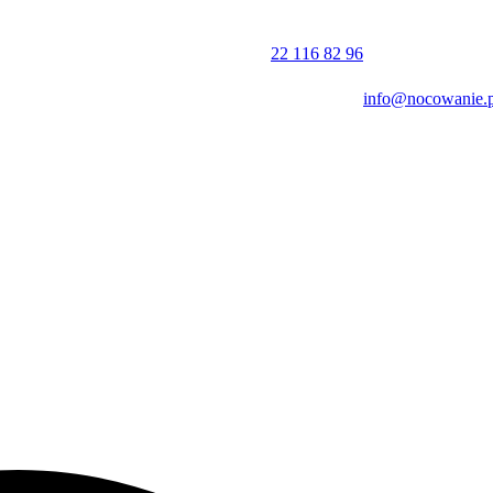
i miejskiej. Warto również odwiedzić inne kluczowe punkty miasta, ta
istoryczne.
22 116 82 96
na przechowalnia rowerów.
info@nocowanie.p