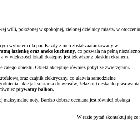
 willi, położonej w spokojnej, zielonej dzielnicy miasta, w otoczeni
obrym wyborem dla par. Każdy z nich został zaaranżowany w
atną łazienkę oraz aneks kuchenny
, co pozwala na pełną niezależno
a w większości lokali dostępny jest telewizor z płaskim ekranem.
nie całego obiektu. Obiekt akceptuje również pobyt ze zwierzętami.
alową oraz czajnik elektryczny, co ułatwia samodzielne
dnienia takie jak suszarka do włosów, żelazko i deska do prasowania,
ą również
prywatny balkon
.
jej maksymalne noty. Bardzo dobrze oceniana jest również obsługa
ch terenów zielonych Wrocławia. W niewielkiej odległości znajduje s
W razie pytań skontaktuj się ze
obliżu działa także Wrocławska Fontanna Multimedialna, oferująca
werowym wzdłuż pobliskich wałów nad Odrą.
z centrum miasta. Dojazd do wrocławskiego Rynku Głównego, oddalo