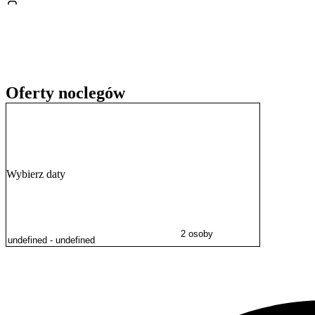
o około 5 km, jest możliwy dzięki pobliskim przystankom komunikacj
jak
Panorama Racławicka
, prezentująca monumentalne malowidło h
Na terenie obiektu dostępna jest
przechowalnia bagażu
oraz specjal
Oferty noclegów
Wybierz daty
2 osoby