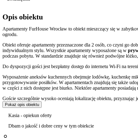
Opis obiektu
Apartamenty FurHouse Wrocław to obiekt mieszczący się w zabytkowej
ogrodu.
Obiekt oferuje apartamenty przeznaczone dla 2 osób, co czyni go d
indywidualnym stylu. Wszystkie apartamenty wyposażone są w
pryw
podczas pobytu. W standardzie znajduje się również podwójne łóżko, 
Do dyspozycji gości jest bezpłatny dostęp do internetu Wi-Fi na tere
Wyposażenie aneksów kuchennych obejmuje lodówkę, kuchenkę mikrof
przygotowywanie posiłków. W apartamentach znajdują się także udogo
w części z nich dostępne jest biurko. Niektóre apartamenty posiadaj
Goście szczególnie wysoko oceniają lokalizację obiektu, przyznając 
personelu.
Pokaż opis obiektu
Lokalizacja apartamentów zapewnia bezpośredni dostęp do największy
Kasia - opiekun oferty
Park Szczytnicki, Ogród Japoński oraz ZOO z Afrykarium
. W p
widowiskowe pokazy. Otoczenie sprzyja spacerom i wycieczkom ro
Dbam o jakość i dobre ceny w tym obiekcie
Mimo spokojnego otoczenia, obiekt jest doskonale skomunikowany 