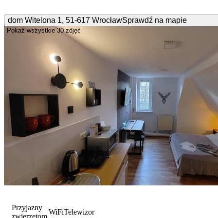
dom Witelona
1
,
51-617
Wrocław
Sprawdź na mapie
Pokaż wszystkie
30 zdjęć
Przyjazny
WiFi
Telewizor
zwierzętom