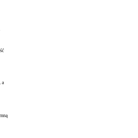
u
ść
 a
ię
 mną
nego