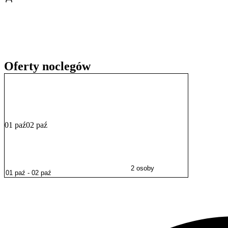
miejscu istnieje możliwość wypożyczenia rowerów, a dla gości z w
W zasięgu kilkunastominutowej przejażdżki rowerowej znajdują się gł
morska. Warto również odwiedzić Port Kołobrzeg i Kołobrzeski Skans
handlowej.
Obiekt zapewnia gościom bezpłatny
parking na miejscu
, dostęp do
Oferty noclegów
01 paź
02 paź
2 osoby