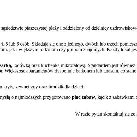
siedztwie piaszczystej plaży i oddzielony od dzielnicy uzdrowiskow
, 5 lub 6 osób. Składają się one z jednego, dwóch lub trzech pomiesz
om, jak i większym rodzinom czy grupom znajomych. Każdy lokal jes
warką
, lodówką oraz kuchenką mikrofalową. Standardem jest również
zor. Większość apartamentów dysponuje balkonem lub tarasem, co stan
n kryty, zewnętrzny oraz brodzik dla dzieci.
Z myślą o najmłodszych przygotowano
plac zabaw
, kącik z zabawkami 
 i możliwość wypożyczenia łóżeczka dziecięcego. Na terenie obiektu
W razie pytań skontaktuj się ze
fesjonalizm personelu.
ktywnego wypoczynku. Tuż przy nim przebiega malownicza
ścieżka
Kołobrzegu, a w przeciwnym kierunku do Ustronia Morskiego. Na