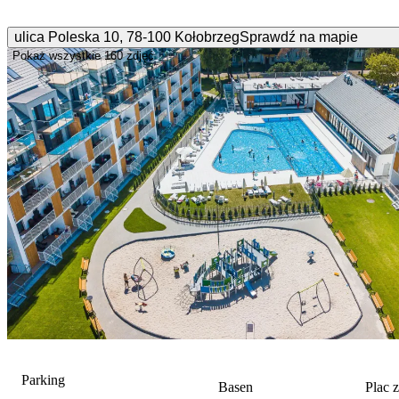
ulica Poleska
10
,
78-100
Kołobrzeg
Sprawdź na mapie
Pokaż wszystkie
160 zdjęć
Parking
Basen
Plac 