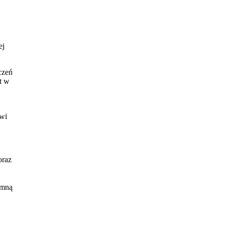
ej
czeń
t w
owi
oraz
 mną