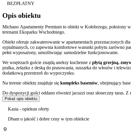
BEZPŁATNY
Opis obiektu
Michano Apartamenty Premium to obiekt w Kołobrzegu, położony w są
terenami Ekoparku Wschodniego.
Obiekt oferuje zakwaterowanie w apartamentach przeznaczonych dla 4
sypialnianych, co zapewnia komfortowe warunki pobytu zarówno par
pełni wyposażony, umożliwiając samodzielne funkcjonowanie.
We wnętrzach goście znajdą aneksy kuchenne z
płytą grzejną, zmy
pralka, żelazko z deską do prasowania, suszarka do włosów i telewi
dodatkową przestrzeń do wypoczynku.
Na terenie obiektu znajduje się
kompleks basenów
, obejmujący base
Do dyspozycji gości oddano również jacuzzi oraz słoneczny taras. 
praktyczne udogodnienia, takie jak krzesełka do karmienia, wanienki
Pokaż opis obiektu
znajduje się także miejsce do grillowania.
Kasia - opiekun oferty
Goście w swoich opiniach wysoko oceniają czystość obiektu oraz pro
Dbam o jakość i dobre ceny w tym obiekcie
Położenie obiektu jest doskonałą bazą wypadową dla miłośników a
rowerowa R-10
, prowadząca wzdłuż wydm i Ekoparku do centrum 