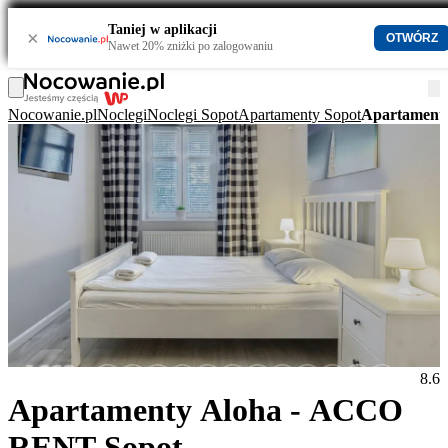
Taniej w aplikacji
×
OTWÓRZ
Nawet 20% zniżki po zalogowaniu
Nocowanie.pl
Noclegi
Noclegi Sopot
Apartamenty Sopot
Apartament
8.6
Apartamenty Aloha - ACCO
RENT Sopot