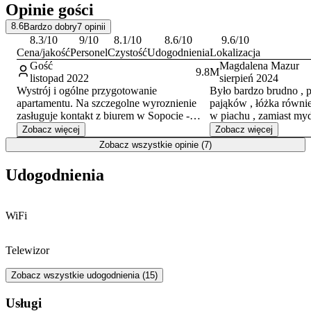
Opinie gości
Alei Niepodległości. Zameldowanie odbywa się od godziny 15:00,
a wymeldowanie należy zrealizować do godziny 11:00.
8.6
Bardzo dobry
7
opinii
8.3
/10
9
/10
8.1
/10
8.6
/10
9.6
/10
Cena/jakość
Personel
Czystość
Udogodnienia
Lokalizacja
Gość
Magdalena Mazur
9.8
M
listopad 2022
sierpień 2024
Wystrój i ogólne przygotowanie
Było bardzo brudno , p
apartamentu. Na szczegolne wyroznienie
pająków , łóżka również brud
zasługuje kontakt z biurem w Sopocie -
w piachu , zamiast myd
profesjonalne podejście do klienta, miła i
płyn do naczyń , strasz
Zobacz więcej
Zobacz więcej
komfortowa atmosfera podczas rozmowy. Z
Ogólnie nie polecam.
Zobacz wszystkie opinie (7)
pewnością wrocimy:)
Udogodnienia
WiFi
Telewizor
Zobacz wszystkie udogodnienia (15)
Usługi