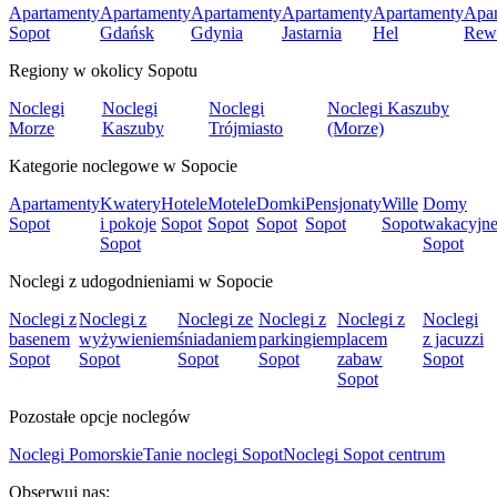
Apartamenty
Apartamenty
Apartamenty
Apartamenty
Apartamenty
Apar
Sopot
Gdańsk
Gdynia
Jastarnia
Hel
Rew
Regiony w okolicy Sopotu
Noclegi
Noclegi
Noclegi
Noclegi Kaszuby
Morze
Kaszuby
Trójmiasto
(Morze)
Kategorie noclegowe w Sopocie
Apartamenty
Kwatery
Hotele
Motele
Domki
Pensjonaty
Wille
Domy
Sopot
i pokoje
Sopot
Sopot
Sopot
Sopot
Sopot
wakacyjn
Sopot
Sopot
Noclegi z udogodnieniami w Sopocie
Noclegi z
Noclegi z
Noclegi ze
Noclegi z
Noclegi z
Noclegi
basenem
wyżywieniem
śniadaniem
parkingiem
placem
z jacuzzi
Sopot
Sopot
Sopot
Sopot
zabaw
Sopot
Sopot
Pozostałe opcje noclegów
Noclegi Pomorskie
Tanie noclegi Sopot
Noclegi Sopot centrum
Obserwuj nas: