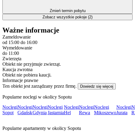
Zmień termin pobytu
Zobacz wszystkie pokoje (2)
Ważne informacje
Zameldowanie
od 15:00
do 16:00
Wymeldowanie
do 11:00
Zwierzęta
Obiekt nie przyjmuje zwierząt.
Kaucja zwrotna
Obiekt nie pobiera kaucji.
Informacje prawne
Ten obiekt jest zarządzany przez firmę.
Dowiedz się więcej
Popularne noclegi w okolicy Sopotu
Noclegi
Noclegi
Noclegi
Noclegi
Noclegi
Noclegi
Noclegi
Noclegi
N
Sopot
Gdańsk
Gdynia
Jastarnia
Hel
Rewa
Mikoszewo
Jurata
R
Popularne apartamenty w okolicy Sopotu