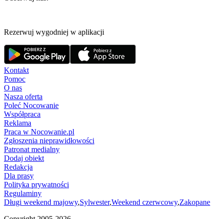
Rezerwuj wygodniej w aplikacji
Kontakt
Pomoc
O nas
Nasza oferta
Poleć Nocowanie
Współpraca
Reklama
Praca w Nocowanie.pl
Zgłoszenia nieprawidłowości
Patronat medialny
Dodaj obiekt
Redakcja
Dla prasy
Polityka prywatności
Regulaminy
Długi weekend majowy
,
Sylwester
,
Weekend czerwcowy
,
Zakopane
Copyright 2005-
2026