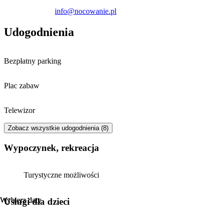
info@nocowanie.pl
Udogodnienia
Bezpłatny parking
Plac zabaw
Telewizor
Zobacz wszystkie udogodnienia (8)
Wypoczynek, rekreacja
Turystyczne możliwości
Wybierz daty
Wybierz daty
usługi dla dzieci