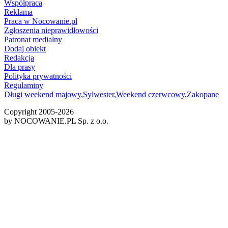
Współpraca
Reklama
Praca w Nocowanie.pl
Zgłoszenia nieprawidłowości
Patronat medialny
Dodaj obiekt
Redakcja
Dla prasy
Polityka prywatności
Regulaminy
Długi weekend majowy
,
Sylwester
,
Weekend czerwcowy
,
Zakopane
Copyright 2005-
2026
by NOCOWANIE.PL Sp. z o.o.