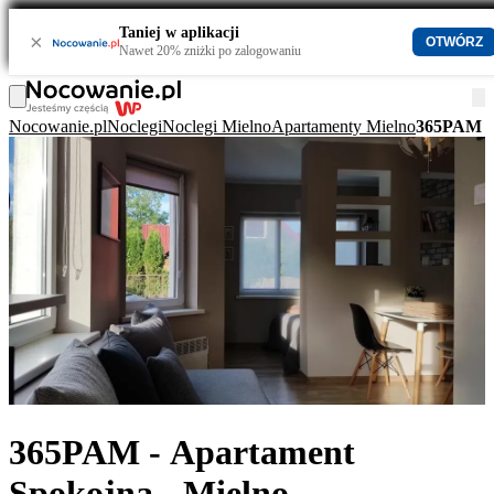
Taniej w aplikacji
×
OTWÓRZ
Nawet 20% zniżki po zalogowaniu
Nocowanie.pl
Noclegi
Noclegi Mielno
Apartamenty Mielno
365PAM - 
365PAM - Apartament
Spokojna - Mielno