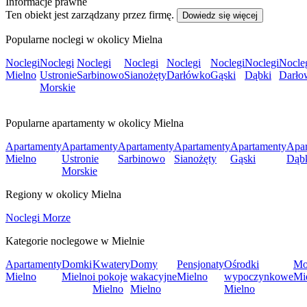
Informacje prawne
Ten obiekt jest zarządzany przez firmę.
Dowiedz się więcej
Popularne noclegi w okolicy Mielna
Noclegi
Noclegi
Noclegi
Noclegi
Noclegi
Noclegi
Noclegi
Nocle
Mielno
Ustronie
Sarbinowo
Sianożęty
Darłówko
Gąski
Dąbki
Darło
Morskie
Popularne apartamenty w okolicy Mielna
Apartamenty
Apartamenty
Apartamenty
Apartamenty
Apartamenty
Apar
Mielno
Ustronie
Sarbinowo
Sianożęty
Gąski
Dąb
Morskie
Regiony w okolicy Mielna
Noclegi Morze
Kategorie noclegowe w Mielnie
Apartamenty
Domki
Kwatery
Domy
Pensjonaty
Ośrodki
Mo
Mielno
Mielno
i pokoje
wakacyjne
Mielno
wypoczynkowe
Mi
Mielno
Mielno
Mielno