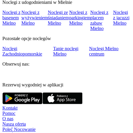
Noclegi z udogodnieniami w Mielnie
Noclegi z
Noclegi z
Noclegi ze
Noclegi z
Noclegi z
Noclegi
basenem
wyżywieniem
śniadaniem
parkingiem
placem
z jacuzzi
Mielno
Mielno
Mielno
Mielno
zabaw
Mielno
Mielno
Pozostałe opcje noclegów
Noclegi
Tanie noclegi
Noclegi Mielno
Zachodniopomorskie
Mielno
centrum
Obserwuj nas:
Rezerwuj wygodniej w aplikacji
Kontakt
Pomoc
O nas
Nasza oferta
Poleć Nocowanie