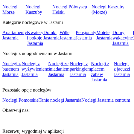
Noclegi
Noclegi
Noclegi Półwysep
Noclegi Kaszuby
Morze
Kaszuby
Helski
(Morze)
Kategorie noclegowe w Jastarni
Apartamenty
Kwatery
Domki
Wille
Pensjonaty
Motele
Domy
Jastarnia
i pokoje
Jastarnia
Jastarnia
Jastarnia
Jastarnia
wakacyjne
Jastarnia
Jastarnia
Noclegi z udogodnieniami w Jastarni
Noclegi z
Noclegi z
Noclegi ze
Noclegi z
Noclegi z
Noclegi
basenem
wyżywieniem
śniadaniem
parkingiem
placem
z jacuzzi
Jastarnia
Jastarnia
Jastarnia
Jastarnia
zabaw
Jastarnia
Jastarnia
Pozostałe opcje noclegów
Noclegi Pomorskie
Tanie noclegi Jastarnia
Noclegi Jastarnia centrum
Obserwuj nas:
Rezerwuj wygodniej w aplikacji