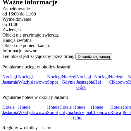
Ważne informacje
Zameldowanie
od 16:00
do 11:00
Wymeldowanie
do 11:00
Zwierzęta
Obiekt nie przyjmuje zwierząt.
Kaucja zwrotna
Obiekt nie pobiera kaucji.
Informacje prawne
Ten obiekt jest zarządzany przez firmę.
Dowiedz się więcej
Popularne noclegi w okolicy Jastarni
Noclegi
Noclegi
Noclegi
Noclegi
Noclegi
Noclegi
Noclegi
N
Jastarnia
Władysławowo
Sopot
Gdynia
Jastrzębia
Hel
Chłapowo
R
Góra
Popularne hotele w okolicy Jastarni
Hotele
Hotele
Hotele
Hotele
Hotele
Hotele
Hotele
Hote
Jastarnia
Władysławowo
Sopot
Gdynia
Jastrzębia
Chłapowo
Rewa
Puc
Góra
Regiony w okolicy Jastarni