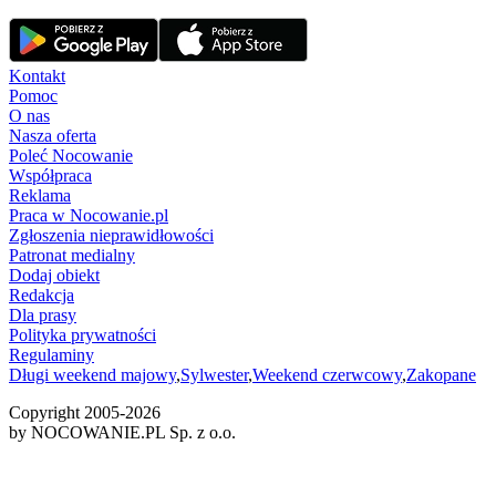
Kontakt
Pomoc
O nas
Nasza oferta
Poleć Nocowanie
Współpraca
Reklama
Praca w Nocowanie.pl
Zgłoszenia nieprawidłowości
Patronat medialny
Dodaj obiekt
Redakcja
Dla prasy
Polityka prywatności
Regulaminy
Długi weekend majowy
,
Sylwester
,
Weekend czerwcowy
,
Zakopane
Copyright 2005-
2026
by NOCOWANIE.PL Sp. z o.o.