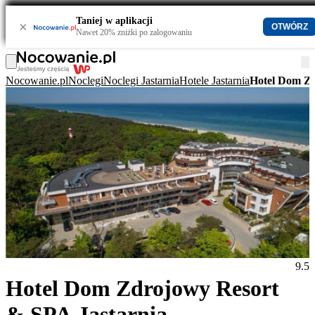
Taniej w aplikacji
×
OTWÓRZ
Nawet 20% zniżki po zalogowaniu
Nocowanie.pl
Noclegi
Noclegi Jastarnia
Hotele Jastarnia
Hotel Dom Zd
9.5
Hotel Dom Zdrojowy Resort
& SPA Jastarnia