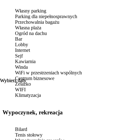
Własny parking
Parking dla niepełnosprawnych
Przechowalnia bagażu
Własna plaża
Ogród na dachu
Bar
Lobby
Internet
Sejf
Kawiarnia
Winda
WiFi w przestrzeniach wspólnych
Centrum biznesowe
Wybierz daty
Wybierz daty
Żelazko
WIFI
Klimatyzacja
Wypoczynek, rekreacja
Bilard
Tenis stołowy