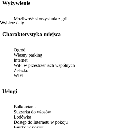
Wyżywienie
Możliwość skorzystania z grilla
Wybierz daty
Wybierz daty
Charakterystyka miejsca
Ogród
Własny parking
Internet
WiFi w przestrzeniach wspólnych
Żelazko
WIFI
Usługi
Balkon/taras
Suszarka do włosów
Lodówka
Dostęp do Internetu w pokoju
Biurko w pokoju