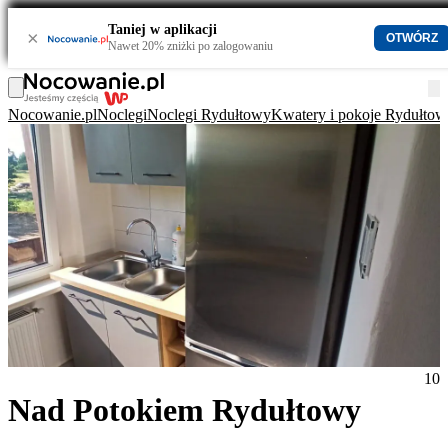
Taniej w aplikacji
×
OTWÓRZ
Nawet 20% zniżki po zalogowaniu
Nocowanie.pl
Noclegi
Noclegi Rydułtowy
Kwatery i pokoje Rydułtow
10
Nad Potokiem Rydułtowy