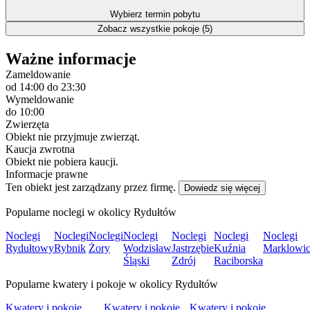
Wybierz termin pobytu
Zobacz wszystkie pokoje (5)
Ważne informacje
Zameldowanie
od 14:00
do 23:30
Wymeldowanie
do 10:00
Zwierzęta
Obiekt nie przyjmuje zwierząt.
Kaucja zwrotna
Obiekt nie pobiera kaucji.
Informacje prawne
Ten obiekt jest zarządzany przez firmę.
Dowiedz się więcej
Popularne noclegi w okolicy Rydułtów
Noclegi
Noclegi
Noclegi
Noclegi
Noclegi
Noclegi
Noclegi
Rydułtowy
Rybnik
Żory
Wodzisław
Jastrzębie
Kuźnia
Marklowi
Śląski
Zdrój
Raciborska
Popularne kwatery i pokoje w okolicy Rydułtów
Kwatery i pokoje
Kwatery i pokoje
Kwatery i pokoje