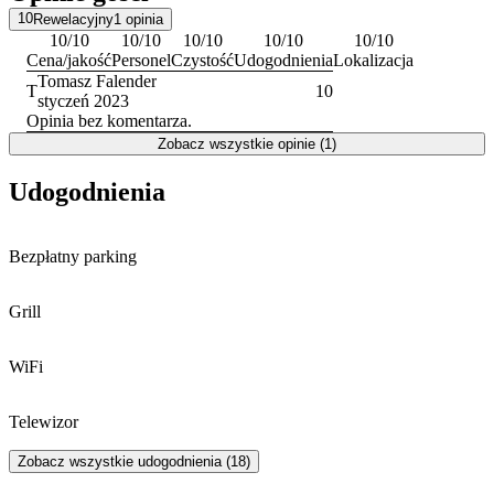
zarówno krótszym pobytom, jak i dłuższym wyjazdom
10
Rewelacyjny
1
opinia
turystycznym w regionie. Dodatkowym ułatwieniem jest obsługa
10
/10
10
/10
10
/10
10
/10
10
/10
posługująca się językiem polskim i angielskim.
Cena/jakość
Personel
Czystość
Udogodnienia
Lokalizacja
Tomasz Falender
T
10
styczeń 2023
Opinia bez komentarza.
Zobacz wszystkie opinie (1)
Udogodnienia
Bezpłatny parking
Grill
WiFi
Telewizor
Zobacz wszystkie udogodnienia (18)