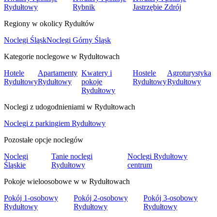
Rydułtowy
Rybnik
Jastrzębie Zdrój
Regiony w okolicy Rydułtów
Noclegi Śląsk
Noclegi Górny Śląsk
Kategorie noclegowe w Rydułtowach
Hotele
Apartamenty
Kwatery i
Hostele
Agroturystyka
Rydułtowy
Rydułtowy
pokoje
Rydułtowy
Rydułtowy
Rydułtowy
Noclegi z udogodnieniami w Rydułtowach
Noclegi z parkingiem Rydułtowy
Pozostałe opcje noclegów
Noclegi
Tanie noclegi
Noclegi Rydułtowy
Śląskie
Rydułtowy
centrum
Pokoje wieloosobowe w w Rydułtowach
Pokój 1-osobowy
Pokój 2-osobowy
Pokój 3-osobowy
Rydułtowy
Rydułtowy
Rydułtowy