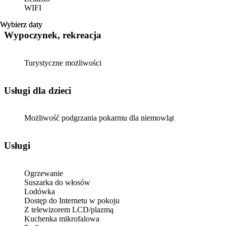
WIFI
Wybierz daty
Wybierz daty
Wypoczynek, rekreacja
Turystyczne możliwości
usługi dla dzieci
Możliwość podgrzania pokarmu dla niemowląt
Usługi
Ogrzewanie
Suszarka do włosów
Lodówka
Dostęp do Internetu w pokoju
Z telewizorem LCD/plazmą
Kuchenka mikrofalowa