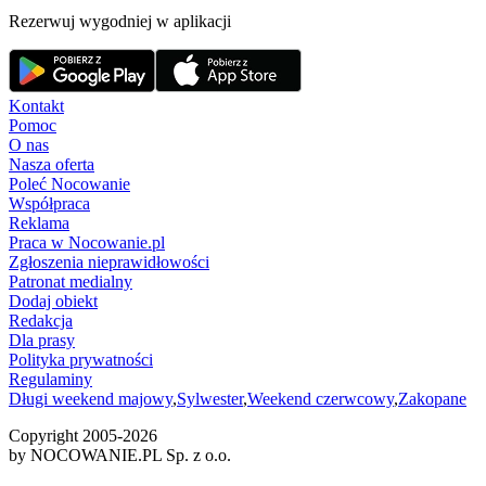
Rezerwuj wygodniej w aplikacji
Kontakt
Pomoc
O nas
Nasza oferta
Poleć Nocowanie
Współpraca
Reklama
Praca w Nocowanie.pl
Zgłoszenia nieprawidłowości
Patronat medialny
Dodaj obiekt
Redakcja
Dla prasy
Polityka prywatności
Regulaminy
Długi weekend majowy
,
Sylwester
,
Weekend czerwcowy
,
Zakopane
Copyright 2005-
2026
by NOCOWANIE.PL Sp. z o.o.