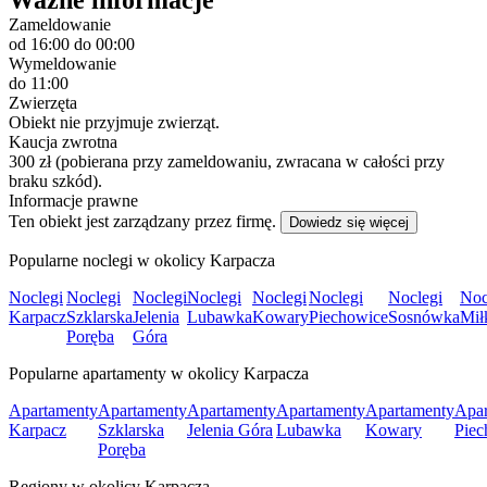
Ważne informacje
Zameldowanie
od 16:00
do 00:00
Wymeldowanie
do 11:00
Zwierzęta
Obiekt nie przyjmuje zwierząt.
Kaucja zwrotna
300 zł (pobierana przy zameldowaniu, zwracana w całości przy
braku szkód).
Informacje prawne
Ten obiekt jest zarządzany przez firmę.
Dowiedz się więcej
Popularne noclegi w okolicy Karpacza
Noclegi
Noclegi
Noclegi
Noclegi
Noclegi
Noclegi
Noclegi
Noc
Karpacz
Szklarska
Jelenia
Lubawka
Kowary
Piechowice
Sosnówka
Mił
Poręba
Góra
Popularne apartamenty w okolicy Karpacza
Apartamenty
Apartamenty
Apartamenty
Apartamenty
Apartamenty
Apar
Karpacz
Szklarska
Jelenia Góra
Lubawka
Kowary
Piec
Poręba
Regiony w okolicy Karpacza