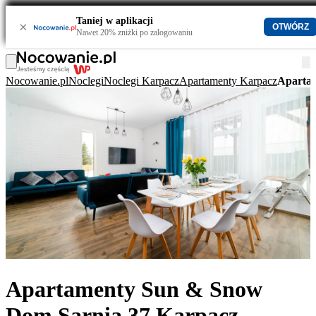
Taniej w aplikacji
×
OTWÓRZ
Nawet 20% zniżki po zalogowaniu
Nocowanie.pl
Noclegi
Noclegi Karpacz
Apartamenty Karpacz
Aparta
Apartamenty Sun & Snow
Dom Sarnia 37 Karpacz