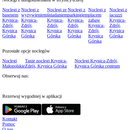
Noclegi z
Noclegi z
Noclegi ze
Noclegi z
Noclegi z
Noclegi z
basenem
wyżywieniem
śniadaniem
parkingiem
placem
jacuzzi
Krynica-
Krynica-
Krynica-
Krynica-
zabaw
Krynica-
Zdrój,
Zdrój,
Zdrój,
Zdrój,
Krynica-
Zdrój,
Krynica
Krynica
Krynica
Krynica
Zdrój,
Krynica
Górska
Górska
Górska
Górska
Krynica
Górska
Górska
Pozostałe opcje noclegów
Noclegi
Tanie noclegi Krynica-
Noclegi Krynica-Zdrój,
Małopolskie
Zdrój, Krynica Górska
Krynica Górska centrum
Obserwuj nas:
Rezerwuj wygodniej w aplikacji
Kontakt
Pomoc
O nas