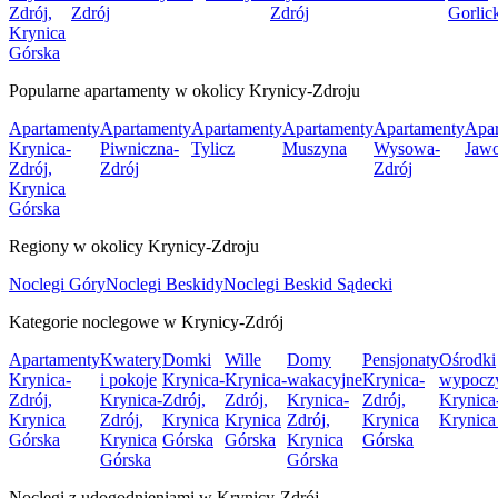
Zdrój,
Zdrój
Zdrój
Gorlic
Krynica
Górska
Popularne apartamenty w okolicy Krynicy-Zdroju
Apartamenty
Apartamenty
Apartamenty
Apartamenty
Apartamenty
Apar
Krynica-
Piwniczna-
Tylicz
Muszyna
Wysowa-
Jawo
Zdrój,
Zdrój
Zdrój
Krynica
Górska
Regiony w okolicy Krynicy-Zdroju
Noclegi Góry
Noclegi Beskidy
Noclegi Beskid Sądecki
Kategorie noclegowe w Krynicy-Zdrój
Apartamenty
Kwatery
Domki
Wille
Domy
Pensjonaty
Ośrodki
Krynica-
i pokoje
Krynica-
Krynica-
wakacyjne
Krynica-
wypocz
Zdrój,
Krynica-
Zdrój,
Zdrój,
Krynica-
Zdrój,
Krynica
Krynica
Zdrój,
Krynica
Krynica
Zdrój,
Krynica
Krynica
Górska
Krynica
Górska
Górska
Krynica
Górska
Górska
Górska
Noclegi z udogodnieniami w Krynicy-Zdrój