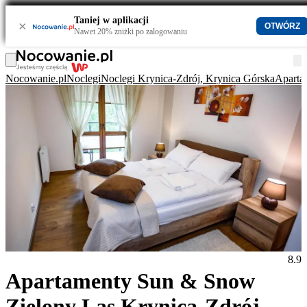
Taniej w aplikacji
×
OTWÓRZ
Nawet 20% zniżki po zalogowaniu
Nocowanie.pl
Noclegi
Noclegi Krynica-Zdrój, Krynica Górska
Aparta
8.9
Apartamenty Sun & Snow
Zielony Las Krynica-Zdrój