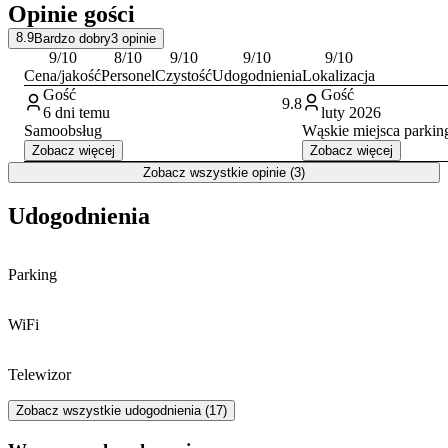
Opinie gości
Dla zmotoryzowanych gości przygotowano
płatny parking na
terenie posesji
. Doba hotelowa rozpoczyna się o godzinie 16:00 w
8.9
Bardzo dobry
3
opinie
dniu przyjazdu i kończy o 11:00 w dniu wyjazdu.
9
/10
8
/10
9
/10
9
/10
9
/10
Cena/jakość
Personel
Czystość
Udogodnienia
Lokalizacja
Gość
Gość
9.8
6 dni temu
luty 2026
Samoobsług
Wąskie miejsca parki
Zobacz więcej
Zobacz więcej
Zobacz wszystkie opinie (3)
Udogodnienia
Parking
WiFi
Telewizor
Zobacz wszystkie udogodnienia (17)