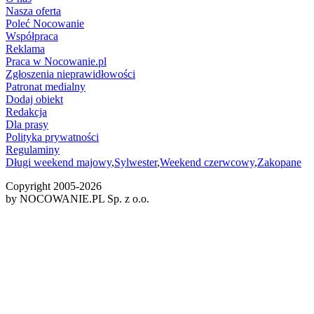
Nasza oferta
Poleć Nocowanie
Współpraca
Reklama
Praca w Nocowanie.pl
Zgłoszenia nieprawidłowości
Patronat medialny
Dodaj obiekt
Redakcja
Dla prasy
Polityka prywatności
Regulaminy
Długi weekend majowy
,
Sylwester
,
Weekend czerwcowy
,
Zakopane
Copyright 2005-
2026
by NOCOWANIE.PL Sp. z o.o.