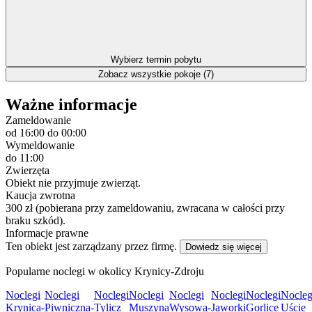
Wybierz termin pobytu
Zobacz wszystkie pokoje (7)
Ważne informacje
Zameldowanie
od 16:00
do 00:00
Wymeldowanie
do 11:00
Zwierzęta
Obiekt nie przyjmuje zwierząt.
Kaucja zwrotna
300 zł (pobierana przy zameldowaniu, zwracana w całości przy
braku szkód).
Informacje prawne
Ten obiekt jest zarządzany przez firmę.
Dowiedz się więcej
Popularne noclegi w okolicy Krynicy-Zdroju
Noclegi
Noclegi
Noclegi
Noclegi
Noclegi
Noclegi
Noclegi
Nocleg
Krynica-
Piwniczna-
Tylicz
Muszyna
Wysowa-
Jaworki
Gorlice
Uście