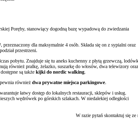
rskiej Poręby, stanowiący dogodną bazę wypadową do zwiedzania
, przeznaczony dla maksymalnie 4 osób. Składa się on z sypialni oraz
dział przestrzeni.
czas pobytu. Znajduje się tu aneks kuchenny z płytą grzewczą, lodówk
ują również pralkę, żelazko, suszarkę do włosów, dwa telewizory ora
 dostępne są także
kijki do nordic walking
.
zapewnia również
dwa prywatne miejsca parkingowe
.
arantuje łatwy dostęp do lokalnych restauracji, sklepów i usług.
 pieszych wędrówek po górskich szlakach. W niedalekiej odległości
rki, Wodospad Kamieńczyka, formacja skalna Krucze Skały oraz malown
W razie pytań skontaktuj się ze
zczególnie chwalą czystość, wygodę oraz doskonałą lokalizację.
 sprawiają, że jest to miejsce odpowiednie dla rodzin. Bliskość szlaków
rem dla miłośników aktywnego wypoczynku przez cały rok. W okolicy m