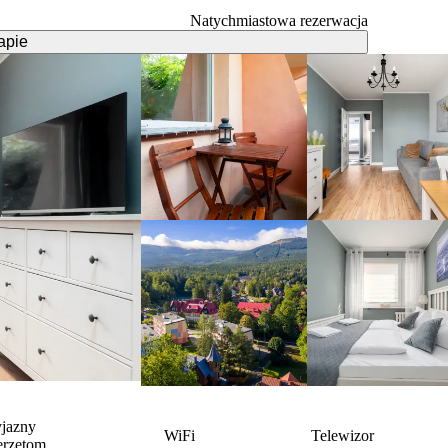
Natychmiastowa rezerwacja
apie
yjazny
WiFi
Telewizor
erzętom