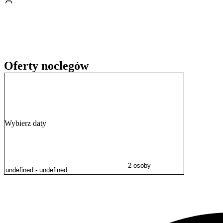
skorzystać z wypożyczalni rowerów, boisk sportowych czy kręgielni.
Oferty noclegów
Wybierz daty
2 osoby