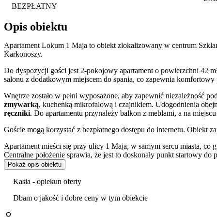
BEZPŁATNY
Opis obiektu
Apartament Lokum 1 Maja to obiekt zlokalizowany w centrum Szkla
Karkonoszy.
Do dyspozycji gości jest 2-pokojowy apartament o powierzchni 42 m²
salonu z dodatkowym miejscem do spania, co zapewnia komfortowy po
Wnętrze zostało w pełni wyposażone, aby zapewnić niezależność pod
zmywarką
, kuchenką mikrofalową i czajnikiem. Udogodnienia obejm
ręczniki
. Do apartamentu przynależy balkon z meblami, a na miejscu
Goście mogą korzystać z bezpłatnego dostępu do internetu. Obiekt 
Apartament mieści się przy ulicy 1 Maja, w samym sercu miasta, co gw
Centralne położenie sprawia, że jest to doskonały punkt startowy do
znajdują się popularne atrakcje regionu, takie jak Wodospad Szkla
Pokaż opis obiektu
punkt widokowy znany jako Zakręt Śmierci.
Kasia - opiekun oferty
Obiekt jest wysoko oceniany przez gości, którzy w swoich opiniach s
Dbam o jakość i dobre ceny w tym obiekcie
Dostępne na miejscu udogodnienia, takie jak
plac zabaw dla dzieci
,
turystycznych i tras narciarskich czyni je także atrakcyjnym wybo