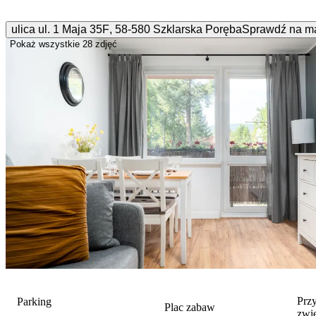
ulica ul. 1 Maja
35F
,
58-580
Szklarska Poręba
Sprawdź na m
Pokaż wszystkie
28 zdjęć
Prz
Parking
Plac zabaw
zwi