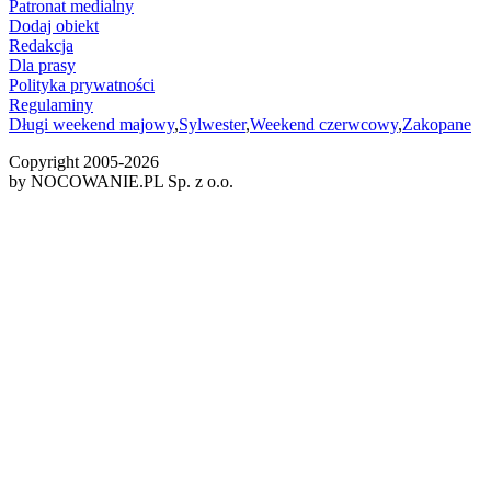
Patronat medialny
Dodaj obiekt
Redakcja
Dla prasy
Polityka prywatności
Regulaminy
Długi weekend majowy
,
Sylwester
,
Weekend czerwcowy
,
Zakopane
Copyright 2005-
2026
by NOCOWANIE.PL Sp. z o.o.