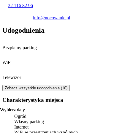
22 116 82 96
Doba hotelowa rozpoczyna się o godzinie 14:00 w dniu przyjazdu,
a kończy o 10:00 w dniu wyjazdu.
info@nocowanie.pl
Udogodnienia
Bezpłatny parking
WiFi
Telewizor
Zobacz wszystkie udogodnienia (10)
Charakterystyka miejsca
Wybierz daty
Wybierz daty
Ogród
Własny parking
Internet
WiFi w przestrzeniach wspólnych