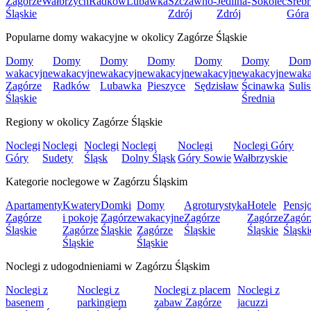
Zagórze
Wałbrzych
Radków
Lubawka
Szczawno-
Jedlina-
Sokolec
Srebr
Śląskie
Zdrój
Zdrój
Góra
Popularne domy wakacyjne w okolicy Zagórze Śląskie
Domy
Domy
Domy
Domy
Domy
Domy
Dom
wakacyjne
wakacyjne
wakacyjne
wakacyjne
wakacyjne
wakacyjne
waka
Zagórze
Radków
Lubawka
Pieszyce
Sędzisław
Ścinawka
Suli
Śląskie
Średnia
Regiony w okolicy Zagórze Śląskie
Noclegi
Noclegi
Noclegi
Noclegi
Noclegi
Noclegi Góry
Góry
Sudety
Śląsk
Dolny Śląsk
Góry Sowie
Wałbrzyskie
Kategorie noclegowe w Zagórzu Śląskim
Apartamenty
Kwatery
Domki
Domy
Agroturystyka
Hotele
Pensj
Zagórze
i pokoje
Zagórze
wakacyjne
Zagórze
Zagórze
Zagór
Śląskie
Zagórze
Śląskie
Zagórze
Śląskie
Śląskie
Śląski
Śląskie
Śląskie
Noclegi z udogodnieniami w Zagórzu Śląskim
Noclegi z
Noclegi z
Noclegi z placem
Noclegi z
basenem
parkingiem
zabaw Zagórze
jacuzzi