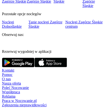
Zagórze Śląskie
Zagórze Śląskie
Śląskie
Zagórze
Śląskie
Pozostałe opcje noclegów
Noclegi
Tanie noclegi Zagórze
Noclegi Zagórze Śląskie
Dolnośląskie
Śląskie
centrum
Obserwuj nas:
Rezerwuj wygodniej w aplikacji
Kontakt
Pomoc
O nas
Nasza oferta
Poleć Nocowanie
Współpraca
Reklama
Praca w Nocowanie.pl
Zgłoszenia nieprawidłowości