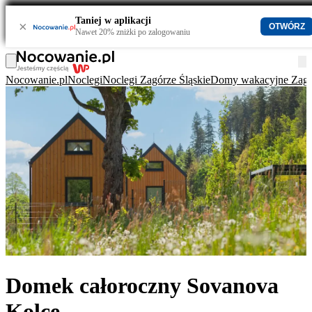
Taniej w aplikacji
×
OTWÓRZ
Nawet 20% zniżki po zalogowaniu
Nocowanie.pl
Noclegi
Noclegi Zagórze Śląskie
Domy wakacyjne Zagór
Domek całoroczny Sovanova
Kolce