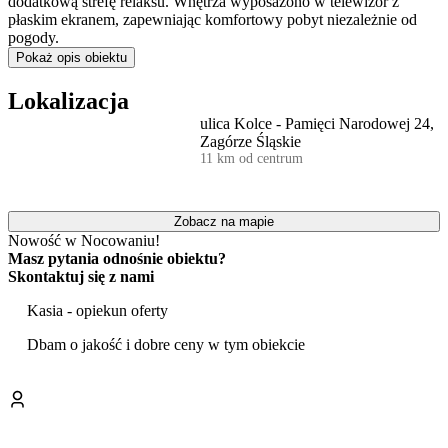
dodatkową strefę relaksu. Wnętrza wyposażono w telewizor z
płaskim ekranem, zapewniając komfortowy pobyt niezależnie od
pogody.
Pokaż opis obiektu
Do dyspozycji gości w każdym domku oddano aneks kuchenny.
Wyposażenie obejmuje lodówkę, kuchenkę mikrofalową oraz
Lokalizacja
czajnik elektryczny, co umożliwia samodzielne przygotowywanie
ulica Kolce - Pamięci Narodowej 24,
posiłków.
Zagórze Śląskie
11 km od centrum
Teren wokół domków został starannie zagospodarowany.
Centralnym punktem ogrodu jest wydzielone
miejsce na ognisko
,
idealne do spędzania wieczorów w gronie najbliższych. Dla
zmotoryzowanych gości przygotowano bezpłatny,
prywatny
Zobacz na mapie
parking
, który znajduje się bezpośrednio na terenie posesji, co
Nowość w Nocowaniu!
gwarantuje wygodę i bezpieczeństwo pojazdów.
Masz pytania odnośnie obiektu?
Skontaktuj się z nami
Obiekt zapewnia stały dostęp do
bezprzewodowego internetu
. Z
myślą o turystach z zagranicy przygotowano również foldery
Kasia - opiekun oferty
informacyjne o regionie w języku polskim, angielskim i niemieckim.
Dbam o jakość i dobre ceny w tym obiekcie
Domki stanowią dogodną bazę wypadową do zwiedzania atrakcji
Dolnego Śląska. W niewielkiej odległości znajduje się
średniowieczny
Zamek Grodno
, wznoszący się nad malowniczym
Jeziorem Bystrzyckim
. W sezonie letnim nad jeziorem działa
Kąpielisko Słoneczna Przystań. Położenie w sercu Sudetów sprzyja
także pieszym wędrówkom po górskich szlakach.