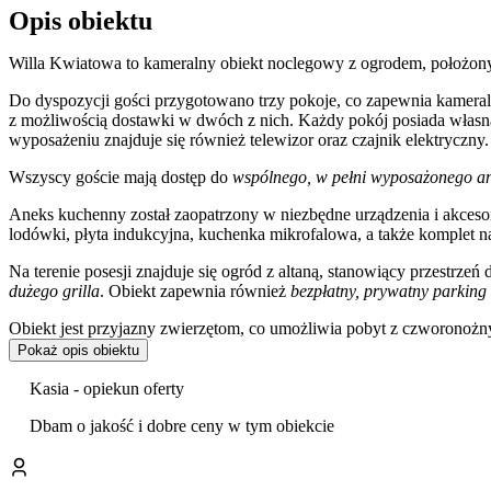
Opis obiektu
Willa Kwiatowa to kameralny obiekt noclegowy z ogrodem, położony
Do dyspozycji gości przygotowano trzy pokoje, co zapewnia kameral
z możliwością dostawki w dwóch z nich. Każdy pokój posiada własną
wyposażeniu znajduje się również telewizor oraz czajnik elektryczny.
Wszyscy goście mają dostęp do
wspólnego, w pełni wyposażonego a
Aneks kuchenny został zaopatrzony w niezbędne urządzenia i akces
lodówki, płyta indukcyjna, kuchenka mikrofalowa, a także komplet na
Na terenie posesji znajduje się ogród z altaną, stanowiący przestrz
dużego grilla
. Obiekt zapewnia również
bezpłatny, prywatny parking
Obiekt jest przyjazny zwierzętom, co umożliwia pobyt z czworonoż
czystość, obsługę oraz wygodę.
Pokaż opis obiektu
Willa zlokalizowana jest przy ulicy Kwiatowej, w bliskim sąsiedztwie
Kasia - opiekun oferty
serce uzdrowiska –
Plac Dietla
, a także Kino Wczasowicz i Amfiteatr. 
miejscowości. W sezonie zimowym atutem jest bliskość
Wyciągu Narc
Dbam o jakość i dobre ceny w tym obiekcie
Doba hotelowa rozpoczyna się o godzinie 14:00 w dniu przyjazdu i
przelewem bankowym.