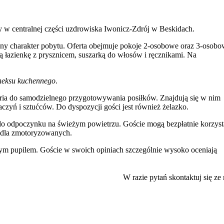
 w centralnej części uzdrowiska Iwonicz-Zdrój w Beskidach.
ny charakter pobytu. Oferta obejmuje pokoje 2-osobowe oraz 3-osobo
 łazienkę z prysznicem, suszarką do włosów i ręcznikami. Na
neksu kuchennego
.
oria do samodzielnego przygotowywania posiłków. Znajdują się w nim
czyń i sztućców. Do dyspozycji gości jest również żelazko.
eń do odpoczynku na świeżym powietrzu. Goście mogą bezpłatnie korzyst
dla zmotoryzowanych.
nym pupilem. Goście w swoich opiniach szczególnie wysoko oceniają
 głównych atrakcji Iwonicza-Zdroju. W niewielkiej odległości znajduje
W razie pytań skontaktuj się ze
Taka lokalizacja ułatwia korzystanie z oferty kulturalnej i rekreacyjnej
iarskiego Górnik
.
 kończy o 11:00 w dniu wyjazdu. Płatności można dokonać gotówką lub