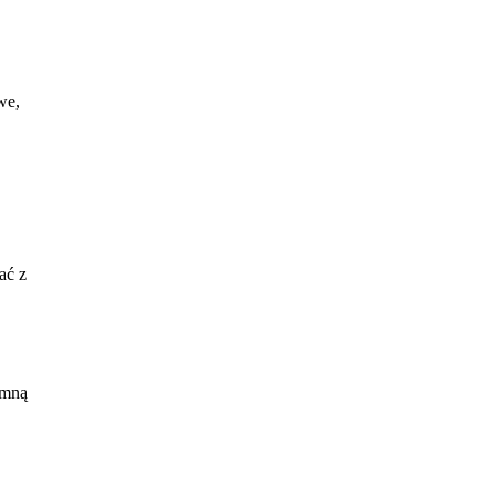
we,
ać z
 się
 mną