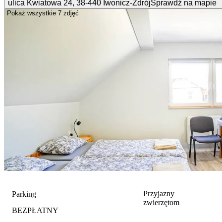
ulica Kwiatowa
24
,
38-440
Iwonicz-Zdrój
Sprawdź na mapie
Pokaż wszystkie
7 zdjęć
Przyjazny
Parking
zwierzętom
BEZPŁATNY