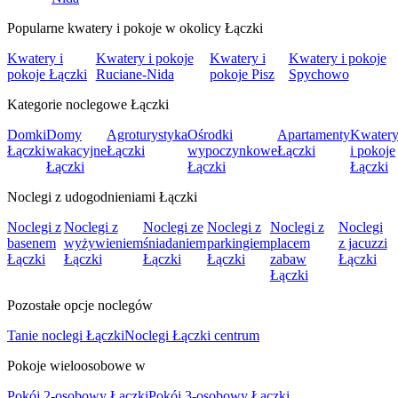
Popularne kwatery i pokoje w okolicy Łączki
Kwatery i
Kwatery i pokoje
Kwatery i
Kwatery i pokoje
pokoje Łączki
Ruciane-Nida
pokoje Pisz
Spychowo
Kategorie noclegowe Łączki
Domki
Domy
Agroturystyka
Ośrodki
Apartamenty
Kwater
Łączki
wakacyjne
Łączki
wypoczynkowe
Łączki
i pokoje
Łączki
Łączki
Łączki
Noclegi z udogodnieniami Łączki
Noclegi z
Noclegi z
Noclegi ze
Noclegi z
Noclegi z
Noclegi
basenem
wyżywieniem
śniadaniem
parkingiem
placem
z jacuzzi
Łączki
Łączki
Łączki
Łączki
zabaw
Łączki
Łączki
Pozostałe opcje noclegów
Tanie noclegi Łączki
Noclegi Łączki centrum
Pokoje wieloosobowe w
Pokój 2-osobowy Łączki
Pokój 3-osobowy Łączki