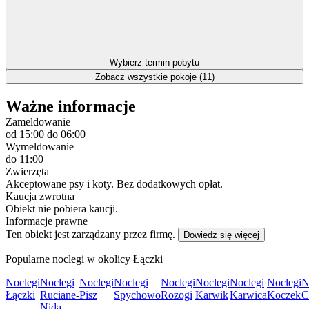
Wybierz termin pobytu
Zobacz wszystkie pokoje (11)
Ważne informacje
Zameldowanie
od 15:00
do 06:00
Wymeldowanie
do 11:00
Zwierzęta
Akceptowane psy i koty. Bez dodatkowych opłat.
Kaucja zwrotna
Obiekt nie pobiera kaucji.
Informacje prawne
Ten obiekt jest zarządzany przez firmę.
Dowiedz się więcej
Popularne noclegi w okolicy Łączki
Noclegi
Noclegi
Noclegi
Noclegi
Noclegi
Noclegi
Noclegi
Noclegi
N
Łączki
Ruciane-
Pisz
Spychowo
Rozogi
Karwik
Karwica
Koczek
C
Nida