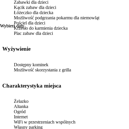
Zabawki dla dzieci
Kącik zabaw dla dzieci
Łóżeczko dla dziecka
Możliwość podgrzania pokarmu dla niemowląt
Pościel dla dzieci
Wybierz daty
Wybierz daty
Krzesło do karmienia dziecka
Plac zabaw dla dzieci
Wyżywienie
Dostępny kominek
Możliwość skorzystania z grilla
Charakterystyka miejsca
Żelazko
Altanka
Ogród
Internet
WiFi w przestrzeniach wspólnych
Własny parking