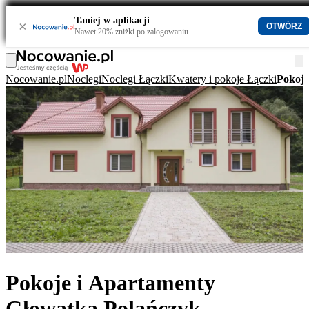
Taniej w aplikacji
×
OTWÓRZ
Nawet 20% zniżki po zalogowaniu
Nocowanie.pl
Noclegi
Noclegi Łączki
Kwatery i pokoje Łączki
Pokoje
Pokoje i Apartamenty
Głowatka Polańczyk