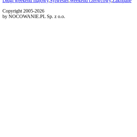
Długi weekend majowy
,
Sylwester
,
Weekend czerwcowy
,
Zakopane
Copyright 2005-
2026
by NOCOWANIE.PL Sp. z o.o.