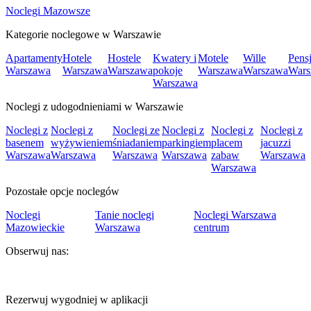
Noclegi Mazowsze
Kategorie noclegowe w Warszawie
Apartamenty
Hotele
Hostele
Kwatery i
Motele
Wille
Pens
Warszawa
Warszawa
Warszawa
pokoje
Warszawa
Warszawa
Wars
Warszawa
Noclegi z udogodnieniami w Warszawie
Noclegi z
Noclegi z
Noclegi ze
Noclegi z
Noclegi z
Noclegi z
basenem
wyżywieniem
śniadaniem
parkingiem
placem
jacuzzi
Warszawa
Warszawa
Warszawa
Warszawa
zabaw
Warszawa
Warszawa
Pozostałe opcje noclegów
Noclegi
Tanie noclegi
Noclegi Warszawa
Mazowieckie
Warszawa
centrum
Obserwuj nas:
Rezerwuj wygodniej w aplikacji