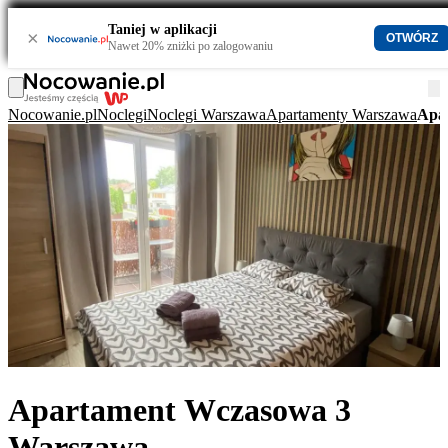
Taniej w aplikacji
×
OTWÓRZ
Nawet 20% zniżki po zalogowaniu
Nocowanie.pl
Noclegi
Noclegi Warszawa
Apartamenty Warszawa
Apa
Apartament Wczasowa 3
Warszawa