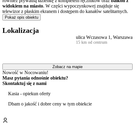
również prywatną łazienkę z kompletem ręczników oraz
balkon z
widokiem na miasto
. W części wypoczynkowej znajduje się
telewizor z płaskim ekranem i dostępem do kanałów satelitarnych.
Pokaż opis obiektu
Obiekt jest przygotowany na pobyt rodzin z dziećmi, dla których
bezpłatnie udostępniane jest
przenośne łóżeczko
oraz pościel
Lokalizacja
dziecięca. Zgodnie z polityką obiektu, możliwy jest również
ulica Wczasowa 1, Warszawa
przyjazd ze zwierzętami domowymi.
15 km od centrum
Dla gości podróżujących samochodem przygotowano
bezpłatny
prywatny parking
na terenie posesji. W całym apartamencie
zapewniono dostęp do bezprzewodowego internetu. Doba hotelowa
trwa od godziny 15:00 do 11:00 dnia następnego, przy czym
Zobacz na mapie
zameldowanie możliwe jest aż do północy. Obsługa porozumiewa
Nowość w Nocowaniu!
się w języku polskim, angielskim i ukraińskim.
Masz pytania odnośnie obiektu?
Skontaktuj się z nami
Apartament zlokalizowany jest w Wesołej, dzielnicy Warszawy
charakteryzującej się spokojnym, podmiejskim klimatem i dużą
Kasia - opiekun oferty
ilością terenów zielonych. Taka lokalizacja stanowi dobrą bazę
wypadową do zwiedzania najważniejszych punktów stolicy. Wśród
Dbam o jakość i dobre ceny w tym obiekcie
nich warto wymienić ikoniczny
Pałac Kultury i Nauki
, historyczne
Muzeum Powstania Warszawskiego
oraz Zamek Królewski na
Starym Mieście. Miłośnicy spacerów docenią bliskość Łazienek
Królewskich, a fani dużych wydarzeń –
Stadion Narodowy
.