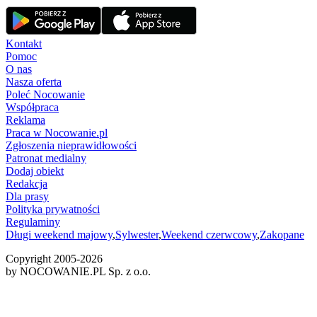
Kontakt
Pomoc
O nas
Nasza oferta
Poleć Nocowanie
Współpraca
Reklama
Praca w Nocowanie.pl
Zgłoszenia nieprawidłowości
Patronat medialny
Dodaj obiekt
Redakcja
Dla prasy
Polityka prywatności
Regulaminy
Długi weekend majowy
,
Sylwester
,
Weekend czerwcowy
,
Zakopane
Copyright 2005-
2026
by NOCOWANIE.PL Sp. z o.o.