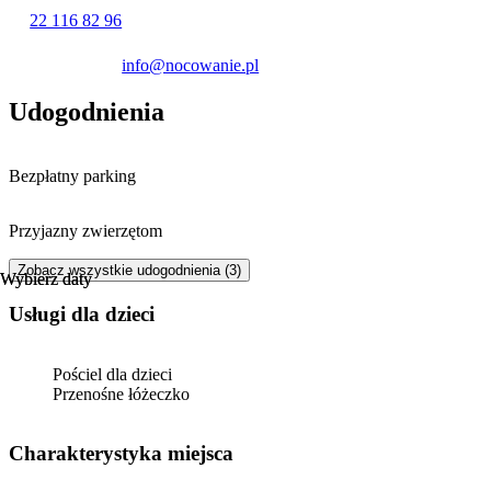
22 116 82 96
info@nocowanie.pl
Udogodnienia
Bezpłatny parking
Przyjazny zwierzętom
Zobacz wszystkie udogodnienia (3)
Wybierz daty
Wybierz daty
usługi dla dzieci
Pościel dla dzieci
Przenośne łóżeczko
Charakterystyka miejsca