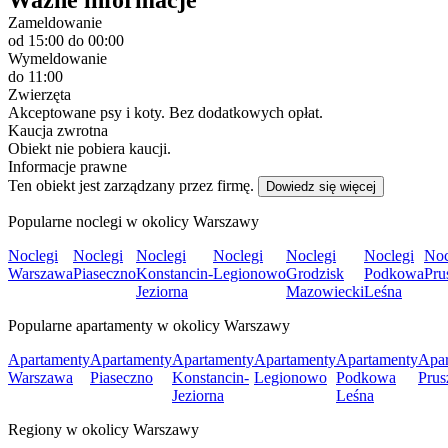
Zameldowanie
od 15:00
do 00:00
Wymeldowanie
do 11:00
Zwierzęta
Akceptowane psy i koty. Bez dodatkowych opłat.
Kaucja zwrotna
Obiekt nie pobiera kaucji.
Informacje prawne
Ten obiekt jest zarządzany przez firmę.
Dowiedz się więcej
Popularne noclegi w okolicy Warszawy
Noclegi
Noclegi
Noclegi
Noclegi
Noclegi
Noclegi
Noc
Warszawa
Piaseczno
Konstancin-
Legionowo
Grodzisk
Podkowa
Pru
Jeziorna
Mazowiecki
Leśna
Popularne apartamenty w okolicy Warszawy
Apartamenty
Apartamenty
Apartamenty
Apartamenty
Apartamenty
Apar
Warszawa
Piaseczno
Konstancin-
Legionowo
Podkowa
Pru
Jeziorna
Leśna
Regiony w okolicy Warszawy