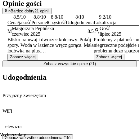
Opinie gości
miasta. Warto również wybrać się na poszukiwanie słynnych
Wrocławskich Krasnali, zobaczyć monumentalne malowidło w
8.5
Bardzo dobry
21
opinii
Panoramie Racławickiej lub podziwiać panoramę miasta z punktu
8.5
/10
8.8
/10
8.8
/10
8
/10
9.2
/10
widokowego na wieżowcu
Sky Tower
.
Cena/jakość
Personel
Czystość
Udogodnienia
Lokalizacja
Małgorzata Peplińska
Gość
M
8.5
czerwiec 2025
lipiec 2025
Blisko tramwaj i dworzec kolejowy. Pokój
Problemy z płatnościa
spory. Woda w łazience wręcz gorąca. Mała
niegrzeczne podejście 
lodówka na plus.
problemu.duzo spaczon
Wystrój jak sprzed 30 lat. Brak wentylatora.
udzielanych przez obsł
Zobacz więcej
Zobacz więcej
Ukraińska młodzież na wejściu na piętro,
Zobacz wszystkie opinie (21)
dość głośno się zachowująca i plująca.
Udogodnienia
Przyjazny zwierzętom
WiFi
Telewizor
Wybierz daty
Wybierz daty
Zobacz wszystkie udogodnienia (15)