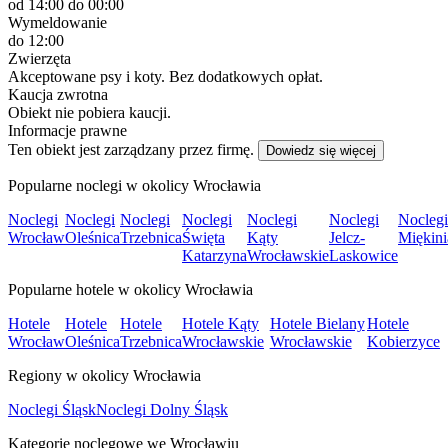
od 14:00
do 00:00
Wymeldowanie
do 12:00
Zwierzęta
Akceptowane psy i koty. Bez dodatkowych opłat.
Kaucja zwrotna
Obiekt nie pobiera kaucji.
Informacje prawne
Ten obiekt jest zarządzany przez firmę.
Dowiedz się więcej
Popularne noclegi w okolicy Wrocławia
Noclegi
Noclegi
Noclegi
Noclegi
Noclegi
Noclegi
Noclegi
Wrocław
Oleśnica
Trzebnica
Święta
Kąty
Jelcz-
Miękini
Katarzyna
Wrocławskie
Laskowice
Popularne hotele w okolicy Wrocławia
Hotele
Hotele
Hotele
Hotele Kąty
Hotele Bielany
Hotele
Wrocław
Oleśnica
Trzebnica
Wrocławskie
Wrocławskie
Kobierzyce
Regiony w okolicy Wrocławia
Noclegi Śląsk
Noclegi Dolny Śląsk
Kategorie noclegowe we Wrocławiu