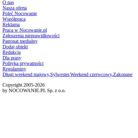
O nas
Nasza oferta
Poleć Nocowanie
Współpraca
Reklama
Praca w Nocowanie.pl
Zgłoszenia nieprawidłowości
Patronat medialny
Dodaj obiekt
Redakcja
Dla prasy
Polityka prywatności
Regulaminy
Długi weekend majowy
,
Sylwester
,
Weekend czerwcowy
,
Zakopane
Copyright 2005-
2026
by NOCOWANIE.PL Sp. z o.o.