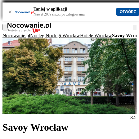
Taniej w aplikacji
×
OTWÓRZ
Nawet 20% zniżki po zalogowaniu
Nocowanie.pl
Noclegi
Noclegi Wrocław
Hotele Wrocław
Savoy Wroc
8.5
Savoy Wrocław