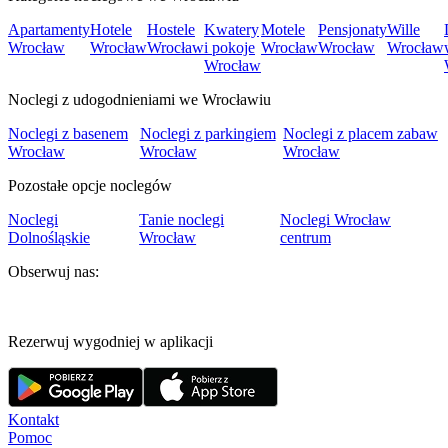
Apartamenty
Hotele
Hostele
Kwatery
Motele
Pensjonaty
Wille
Wrocław
Wrocław
Wrocław
i pokoje
Wrocław
Wrocław
Wrocław
Wrocław
Noclegi z udogodnieniami we Wrocławiu
Noclegi z basenem
Noclegi z parkingiem
Noclegi z placem zabaw
Wrocław
Wrocław
Wrocław
Pozostałe opcje noclegów
Noclegi
Tanie noclegi
Noclegi Wrocław
Dolnośląskie
Wrocław
centrum
Obserwuj nas:
Rezerwuj wygodniej w aplikacji
Kontakt
Pomoc