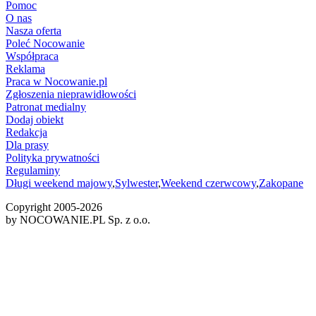
Pomoc
O nas
Nasza oferta
Poleć Nocowanie
Współpraca
Reklama
Praca w Nocowanie.pl
Zgłoszenia nieprawidłowości
Patronat medialny
Dodaj obiekt
Redakcja
Dla prasy
Polityka prywatności
Regulaminy
Długi weekend majowy
,
Sylwester
,
Weekend czerwcowy
,
Zakopane
Copyright 2005-
2026
by NOCOWANIE.PL Sp. z o.o.