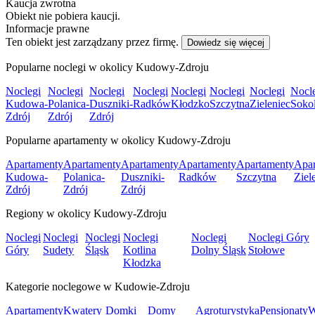
Kaucja zwrotna
Obiekt nie pobiera kaucji.
Informacje prawne
Ten obiekt jest zarządzany przez firmę.
Dowiedz się więcej
Popularne noclegi w okolicy Kudowy-Zdroju
Noclegi
Noclegi
Noclegi
Noclegi
Noclegi
Noclegi
Noclegi
Nocl
Kudowa-
Polanica-
Duszniki-
Radków
Kłodzko
Szczytna
Zieleniec
Soko
Zdrój
Zdrój
Zdrój
Popularne apartamenty w okolicy Kudowy-Zdroju
Apartamenty
Apartamenty
Apartamenty
Apartamenty
Apartamenty
Apar
Kudowa-
Polanica-
Duszniki-
Radków
Szczytna
Ziel
Zdrój
Zdrój
Zdrój
Regiony w okolicy Kudowy-Zdroju
Noclegi
Noclegi
Noclegi
Noclegi
Noclegi
Noclegi Góry
Góry
Sudety
Śląsk
Kotlina
Dolny Śląsk
Stołowe
Kłodzka
Kategorie noclegowe w Kudowie-Zdroju
Apartamenty
Kwatery
Domki
Domy
Agroturystyka
Pensjonaty
W