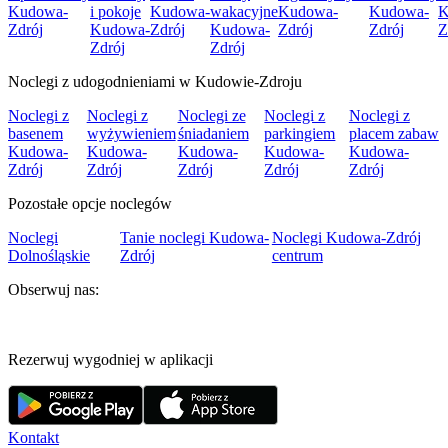
Kudowa-
i pokoje
Kudowa-
wakacyjne
Kudowa-
Kudowa-
K
Zdrój
Kudowa-
Zdrój
Kudowa-
Zdrój
Zdrój
Z
Zdrój
Zdrój
Noclegi z udogodnieniami w Kudowie-Zdroju
Noclegi z
Noclegi z
Noclegi ze
Noclegi z
Noclegi z
basenem
wyżywieniem
śniadaniem
parkingiem
placem zabaw
Kudowa-
Kudowa-
Kudowa-
Kudowa-
Kudowa-
Zdrój
Zdrój
Zdrój
Zdrój
Zdrój
Pozostałe opcje noclegów
Noclegi
Tanie noclegi Kudowa-
Noclegi Kudowa-Zdrój
Dolnośląskie
Zdrój
centrum
Obserwuj nas:
Rezerwuj wygodniej w aplikacji
Kontakt