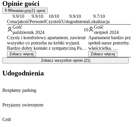
Opinie gości
„Wodny Świat”.
9.8
Rewelacyjny
21
opinii
9.9
/10
9.9
/10
10
/10
9.9
/10
9.7
/10
Cena/jakość
Personel
Czystość
Udogodnienia
Lokalizacja
Gość
Gość
10
październik 2024
sierpień 2024
Czysty i komfortowy apartament, zawierał
Apartament bardzo przy
wszystko co potrzeba na krótki wyjazd.
spełnił nasze potrzeby
Bardzo dobry kontakt z sympatyczną Panią
właścicielka.
właścicielką.
Polecamy 🥰
Zobacz więcej
Zobacz więcej
Zobacz wszystkie opinie (21)
Udogodnienia
Bezpłatny parking
Przyjazny zwierzętom
Grill