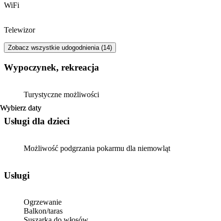
WiFi
Telewizor
Zobacz wszystkie udogodnienia (14)
Wypoczynek, rekreacja
Turystyczne możliwości
Wybierz daty
Wybierz daty
usługi dla dzieci
Możliwość podgrzania pokarmu dla niemowląt
Usługi
Ogrzewanie
Balkon/taras
Suszarka do włosów