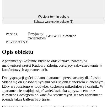
Wybierz termin pobytu
Zobacz wszystkie pokoje (1)
Przyjazny
Parking
Grill
WiFi
Telewizor
zwierzętom
BEZPŁATNY
Opis obiektu
Apartamenty Gościnne Idylla to obiekt zlokalizowany w
malowniczej części Kudowy-Zdroju, oferujący zakwaterowanie w
komfortowych apartamentach.
Do dyspozycji gości oddano apartament przeznaczony dla 2 osób.
Składa się on z osobnej sypialni oraz salonu z aneksem kuchennym,
który wyposażono w lodówkę, kuchenkę mikrofalową i czajnik. W
apartamencie znajduje się również łazienka z prysznicem oraz
telewizor z dostępem do kanałów satelitarnych. Każdy apartament
posiada także
balkon lub taras
.