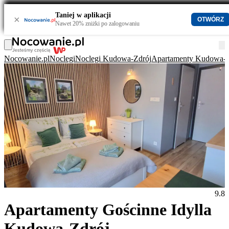
Taniej w aplikacji
×
OTWÓRZ
Nawet 20% zniżki po zalogowaniu
Nocowanie.pl
Noclegi
Noclegi Kudowa-Zdrój
Apartamenty Kudowa-Z
9.8
Apartamenty Gościnne Idylla
Kudowa-Zdrój