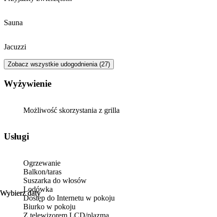
Sauna
Jacuzzi
Zobacz wszystkie udogodnienia (27)
Wyżywienie
Możliwość skorzystania z grilla
Usługi
Ogrzewanie
Balkon/taras
Suszarka do włosów
Lodówka
Wybierz daty
Wybierz daty
Dostęp do Internetu w pokoju
Biurko w pokoju
Z telewizorem LCD/plazmą