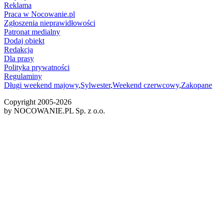
Reklama
Praca w Nocowanie.pl
Zgłoszenia nieprawidłowości
Patronat medialny
Dodaj obiekt
Redakcja
Dla prasy
Polityka prywatności
Regulaminy
Długi weekend majowy
,
Sylwester
,
Weekend czerwcowy
,
Zakopane
Copyright 2005-
2026
by NOCOWANIE.PL Sp. z o.o.