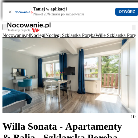
Taniej w aplikacji
×
OTWÓRZ
Nawet 20% zniżki po zalogowaniu
Nocowanie.pl
Noclegi
Noclegi Szklarska Poręba
Wille Szklarska Porę
10
Willa Sonata - Apartamenty
& Balia - Szklarska Poręba