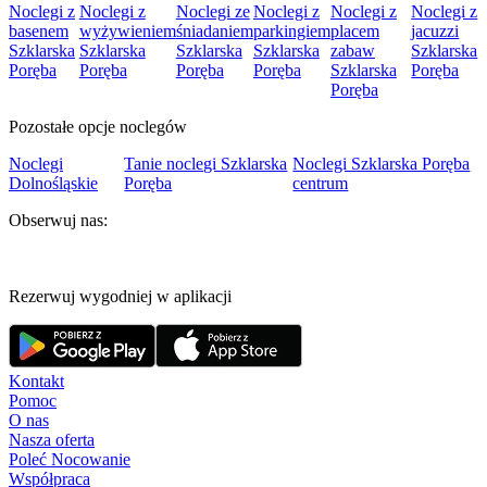
Noclegi z
Noclegi z
Noclegi ze
Noclegi z
Noclegi z
Noclegi z
basenem
wyżywieniem
śniadaniem
parkingiem
placem
jacuzzi
Szklarska
Szklarska
Szklarska
Szklarska
zabaw
Szklarska
Poręba
Poręba
Poręba
Poręba
Szklarska
Poręba
Poręba
Pozostałe opcje noclegów
Noclegi
Tanie noclegi Szklarska
Noclegi Szklarska Poręba
Dolnośląskie
Poręba
centrum
Obserwuj nas:
Rezerwuj wygodniej w aplikacji
Kontakt
Pomoc
O nas
Nasza oferta
Poleć Nocowanie
Współpraca