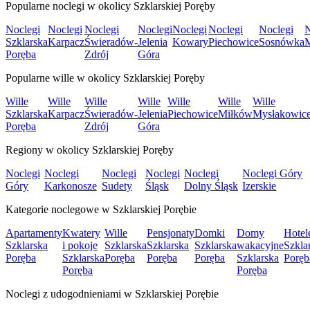
Popularne noclegi w okolicy Szklarskiej Poręby
Noclegi
Noclegi
Noclegi
Noclegi
Noclegi
Noclegi
Noclegi
N
Szklarska
Karpacz
Świeradów-
Jelenia
Kowary
Piechowice
Sosnówka
Poręba
Zdrój
Góra
Popularne wille w okolicy Szklarskiej Poręby
Wille
Wille
Wille
Wille
Wille
Wille
Wille
Szklarska
Karpacz
Świeradów-
Jelenia
Piechowice
Miłków
Mysłakowic
Poręba
Zdrój
Góra
Regiony w okolicy Szklarskiej Poręby
Noclegi
Noclegi
Noclegi
Noclegi
Noclegi
Noclegi Góry
Góry
Karkonosze
Sudety
Śląsk
Dolny Śląsk
Izerskie
Kategorie noclegowe w Szklarskiej Porębie
Apartamenty
Kwatery
Wille
Pensjonaty
Domki
Domy
Hotel
Szklarska
i pokoje
Szklarska
Szklarska
Szklarska
wakacyjne
Szkla
Poręba
Szklarska
Poręba
Poręba
Poręba
Szklarska
Poręb
Poręba
Poręba
Noclegi z udogodnieniami w Szklarskiej Porębie