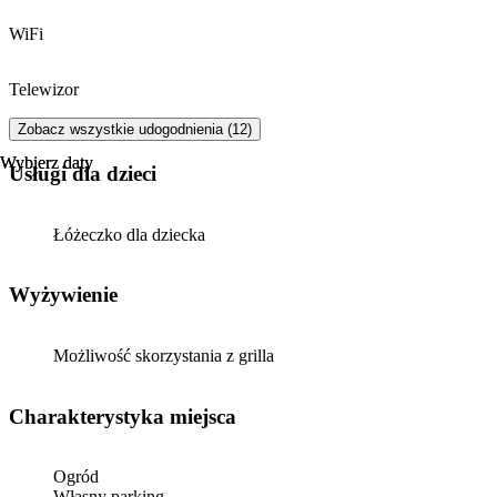
WiFi
Telewizor
Zobacz wszystkie udogodnienia (12)
Wybierz daty
Wybierz daty
usługi dla dzieci
Łóżeczko dla dziecka
Wyżywienie
Możliwość skorzystania z grilla
Charakterystyka miejsca
Ogród
Własny parking