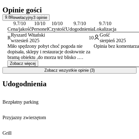
charakterystyczne punkty miejscowości, takie jak Pomnik Morsa
Opinie gości
czy historyczne Bunkry.
9.8
Rewelacyjny
3
opinie
Płatności za pobyt można dokonać gotówką, kartą płatniczą lub
9.7
/10
10
/10
10
/10
9.7
/10
9.7
/10
przelewem. Doba hotelowa rozpoczyna się o godzinie 15:00 w dniu
Cena/jakość
Personel
Czystość
Udogodnienia
Lokalizacja
przyjazdu i kończy o 10:00 w dniu wyjazdu.
Ryszard Witański
Gość
R
10
wrzesień 2025
sierpień 2025
Miło spędzony pobyt choć pogoda nie
Opinia bez komentarza
dopisała, sklepy i restauracje dosłownie za
bramą obiektu ,do morza też blisko .
Obsługa miła i pomocna . Polecam
Zobacz więcej
Zobacz wszystkie opinie (3)
Udogodnienia
Bezpłatny parking
Przyjazny zwierzętom
Grill