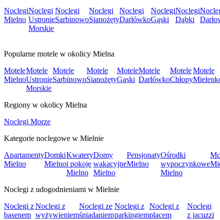
Noclegi
Noclegi
Noclegi
Noclegi
Noclegi
Noclegi
Noclegi
Nocle
Mielno
Ustronie
Sarbinowo
Sianożęty
Darłówko
Gąski
Dąbki
Darło
Morskie
Popularne motele w okolicy Mielna
Motele
Motele
Motele
Motele
Motele
Motele
Motele
Motele
Mielno
Ustronie
Sarbinowo
Sianożęty
Gąski
Darłówko
Chłopy
Mielenk
Morskie
Regiony w okolicy Mielna
Noclegi Morze
Kategorie noclegowe w Mielnie
Apartamenty
Domki
Kwatery
Domy
Pensjonaty
Ośrodki
Mo
Mielno
Mielno
i pokoje
wakacyjne
Mielno
wypoczynkowe
Mi
Mielno
Mielno
Mielno
Noclegi z udogodnieniami w Mielnie
Noclegi z
Noclegi z
Noclegi ze
Noclegi z
Noclegi z
Noclegi
basenem
wyżywieniem
śniadaniem
parkingiem
placem
z jacuzzi