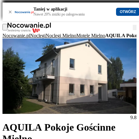
Taniej w aplikacji
×
OTWÓRZ
Nawet 20% zniżki po zalogowaniu
Nocowanie.pl
Noclegi
Noclegi Mielno
Motele Mielno
AQUILA Pokoje
9.8
AQUILA Pokoje Gościnne
Mielno