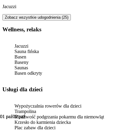
Jacuzzi
Zobacz wszystkie udogodnienia (25)
Wellness, relaks
Jacuzzi
Sauna fińska
Basen
Baseny
Saunas
Basen odkryty
usługi dla dzieci
Wypożyczalnia rowerów dla dzieci
Trampolina
01 paź
01 paź
02 paź
02 paź
Możliwość podgrzania pokarmu dla niemowląt
Krzesło do karmienia dziecka
Plac zabaw dla dzieci