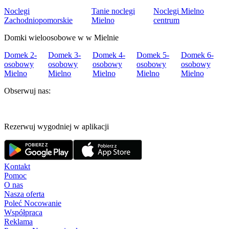
Noclegi
Tanie noclegi
Noclegi Mielno
Zachodniopomorskie
Mielno
centrum
Domki wieloosobowe w w Mielnie
Domek 2-
Domek 3-
Domek 4-
Domek 5-
Domek 6-
osobowy
osobowy
osobowy
osobowy
osobowy
Mielno
Mielno
Mielno
Mielno
Mielno
Obserwuj nas:
Rezerwuj wygodniej w aplikacji
Kontakt
Pomoc
O nas
Nasza oferta
Poleć Nocowanie
Współpraca
Reklama