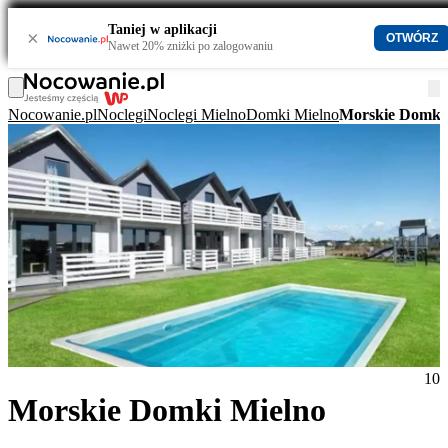
Taniej w aplikacji
×
OTWÓRZ
Nawet 20% zniżki po zalogowaniu
Nocowanie.pl
Noclegi
Noclegi Mielno
Domki Mielno
Morskie Domki
10
Morskie Domki Mielno