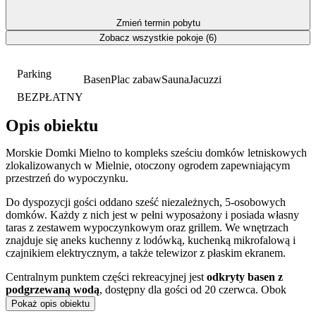
Zmień termin pobytu
Zobacz wszystkie pokoje (6)
Parking
Basen
Plac zabaw
Sauna
Jacuzzi
BEZPŁATNY
Opis obiektu
Morskie Domki Mielno to kompleks sześciu domków letniskowych
zlokalizowanych w Mielnie, otoczony ogrodem zapewniającym
przestrzeń do wypoczynku.
Do dyspozycji gości oddano sześć niezależnych, 5-osobowych
domków. Każdy z nich jest w pełni wyposażony i posiada własny
taras z zestawem wypoczynkowym oraz grillem. We wnętrzach
znajduje się aneks kuchenny z lodówką, kuchenką mikrofalową i
czajnikiem elektrycznym, a także telewizor z płaskim ekranem.
Centralnym punktem części rekreacyjnej jest
odkryty basen z
podgrzewaną wodą
, dostępny dla gości od 20 czerwca. Obok
basenu znajduje się również
jacuzzi
.
Pokaż opis obiektu