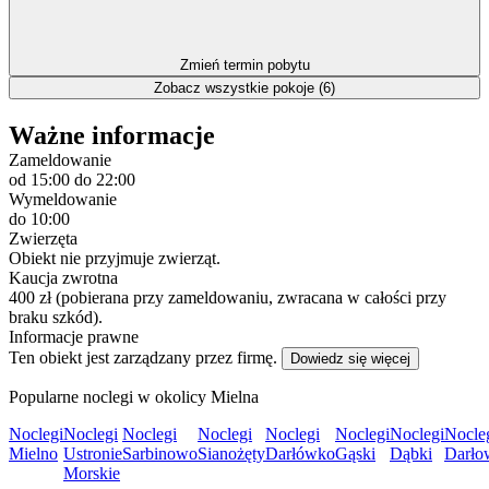
Zmień termin pobytu
Zobacz wszystkie pokoje (6)
Ważne informacje
Zameldowanie
od 15:00
do 22:00
Wymeldowanie
do 10:00
Zwierzęta
Obiekt nie przyjmuje zwierząt.
Kaucja zwrotna
400 zł (pobierana przy zameldowaniu, zwracana w całości przy
braku szkód).
Informacje prawne
Ten obiekt jest zarządzany przez firmę.
Dowiedz się więcej
Popularne noclegi w okolicy Mielna
Noclegi
Noclegi
Noclegi
Noclegi
Noclegi
Noclegi
Noclegi
Nocle
Mielno
Ustronie
Sarbinowo
Sianożęty
Darłówko
Gąski
Dąbki
Darło
Morskie