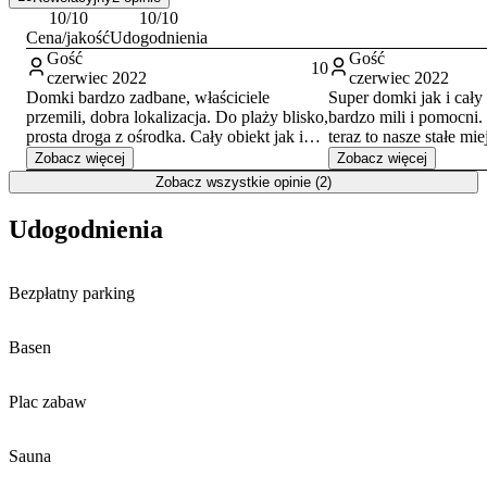
10
/10
10
/10
Cena/jakość
Udogodnienia
Gość
Gość
10
czerwiec 2022
czerwiec 2022
Domki bardzo zadbane, właściciele
Super domki jak i cały
przemili, dobra lokalizacja. Do plaży blisko,
bardzo mili i pomocni
prosta droga z ośrodka. Cały obiekt jak i
teraz to nasze stałe mie
okolica ma swój urok. W szczególności
Pozdrawiamy serdecznie
Zobacz więcej
Zobacz więcej
polecam rodzinom, jest plac zabaw w
Zobacz wszystkie opinie (2)
ośrodku, fajne atrakcje w okolicy, a do
centrum Mielna można iść spacerkiem ok
Udogodnienia
15min wychodzi. BARDZO POLECAM!
Bezpłatny parking
Basen
Plac zabaw
Sauna