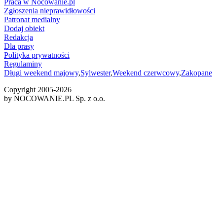
Praca w Nocowanie.pl
Zgłoszenia nieprawidłowości
Patronat medialny
Dodaj obiekt
Redakcja
Dla prasy
Polityka prywatności
Regulaminy
Długi weekend majowy
,
Sylwester
,
Weekend czerwcowy
,
Zakopane
Copyright 2005-
2026
by NOCOWANIE.PL Sp. z o.o.