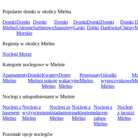
Popularne domki w okolicy Mielna
Domki
Domki
Domki
Domki
Domki
Domki
Domki
Domki
D
Mielno
Ustronie
Sarbinowo
Sianożęty
Gąski
Dąbki
Darłówko
Chłopy
M
Morskie
Regiony w okolicy Mielna
Noclegi Morze
Kategorie noclegowe w Mielnie
Apartamenty
Domki
Kwatery
Domy
Pensjonaty
Ośrodki
Mo
Mielno
Mielno
i pokoje
wakacyjne
Mielno
wypoczynkowe
Mi
Mielno
Mielno
Mielno
Noclegi z udogodnieniami w Mielnie
Noclegi z
Noclegi z
Noclegi ze
Noclegi z
Noclegi z
Noclegi
basenem
wyżywieniem
śniadaniem
parkingiem
placem
z jacuzzi
Mielno
Mielno
Mielno
Mielno
zabaw
Mielno
Mielno
Pozostałe opcje noclegów