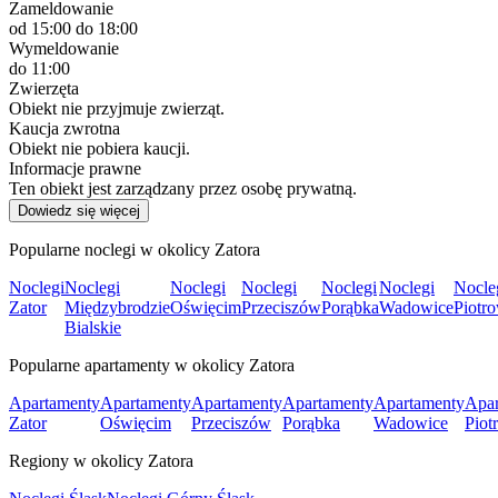
Zameldowanie
od 15:00
do 18:00
Wymeldowanie
do 11:00
Zwierzęta
Obiekt nie przyjmuje zwierząt.
Kaucja zwrotna
Obiekt nie pobiera kaucji.
Informacje prawne
Ten obiekt jest zarządzany przez osobę prywatną.
Dowiedz się więcej
Popularne noclegi w okolicy Zatora
Noclegi
Noclegi
Noclegi
Noclegi
Noclegi
Noclegi
Nocle
Zator
Międzybrodzie
Oświęcim
Przeciszów
Porąbka
Wadowice
Piotr
Bialskie
Popularne apartamenty w okolicy Zatora
Apartamenty
Apartamenty
Apartamenty
Apartamenty
Apartamenty
Apar
Zator
Oświęcim
Przeciszów
Porąbka
Wadowice
Piot
Regiony w okolicy Zatora