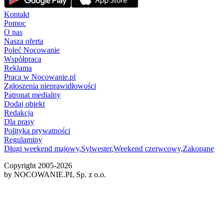
Kontakt
Pomoc
O nas
Nasza oferta
Poleć Nocowanie
Współpraca
Reklama
Praca w Nocowanie.pl
Zgłoszenia nieprawidłowości
Patronat medialny
Dodaj obiekt
Redakcja
Dla prasy
Polityka prywatności
Regulaminy
Długi weekend majowy
,
Sylwester
,
Weekend czerwcowy
,
Zakopane
Copyright 2005-
2026
by NOCOWANIE.PL Sp. z o.o.