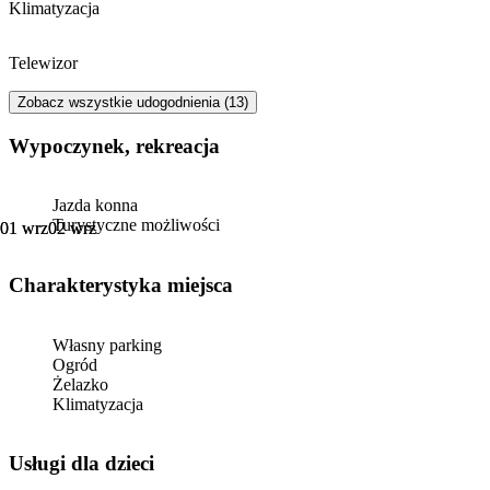
Klimatyzacja
Telewizor
Zobacz wszystkie udogodnienia (13)
Wypoczynek, rekreacja
Jazda konna
Turystyczne możliwości
01 wrz
01 wrz
02 wrz
02 wrz
Charakterystyka miejsca
Własny parking
Ogród
Żelazko
Klimatyzacja
usługi dla dzieci