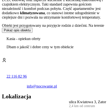
czajnikiem elektrycznym. Taki standard zapewnia gościom
niezależność i komfort podczas pobytu. Część apartamentów jest
dodatkowo
klimatyzowana
, co stanowi istotne udogodnienie w
cieplejsze dni i pozwala na utrzymanie komfortowej temperatury.
Obiekt jest przygotowany na przyjęcie rodzin z dziećmi. Na terenie
kompleksu znajduje się
plac zabaw
, a wewnątrz dostępna jest
Pokaż opis obiektu
praktyczna możliwość podgrzania posiłków dla niemowląt.
Kasia - opiekun oferty
Do dyspozycji gości oddano
bezpłatny parking
na terenie posesji,
co ułatwia podróżowanie własnym samochodem. Dostępny jest
Dbam o jakość i dobre ceny w tym obiekcie
również ogród, stanowiący przestrzeń do odpoczynku na świeżym
powietrzu. Wśród praktycznych udogodnień znajduje się także
żelazko, dostępne dla wszystkich przebywających w obiekcie.
Dla osób poszukujących aktywnego wypoczynku w okolicy
dostępne są możliwości organizacji płatnej jazdy konnej oraz
22 116 82 96
wyjścia na pobliskie szlaki turystyczne.
Kompleks stanowi dogodną bazę wypadową do zwiedzania
info@nocowanie.pl
największych atrakcji regionu. W niewielkiej odległości znajduje się
największy w Polsce park rozrywki –
Energylandia
, a także
Lokalizacja
tematyczny
Park Dinozaurów ZATORLAND
. Bliskość tych
ulica Kwiatowa 3, Zator
miejsc sprawia, że obiekt jest strategicznie zlokalizowany dla
2,4 km od centrum
turystów, a w szczególności rodzin z dziećmi, planujących wizytę w