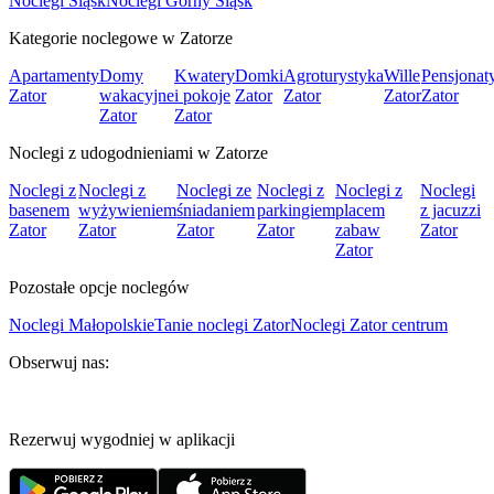
Noclegi Śląsk
Noclegi Górny Śląsk
Kategorie noclegowe w Zatorze
Apartamenty
Domy
Kwatery
Domki
Agroturystyka
Wille
Pensjonat
Zator
wakacyjne
i pokoje
Zator
Zator
Zator
Zator
Zator
Zator
Noclegi z udogodnieniami w Zatorze
Noclegi z
Noclegi z
Noclegi ze
Noclegi z
Noclegi z
Noclegi
basenem
wyżywieniem
śniadaniem
parkingiem
placem
z jacuzzi
Zator
Zator
Zator
Zator
zabaw
Zator
Zator
Pozostałe opcje noclegów
Noclegi Małopolskie
Tanie noclegi Zator
Noclegi Zator centrum
Obserwuj nas:
Rezerwuj wygodniej w aplikacji