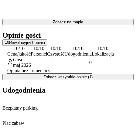
popularnych parkach Zatora.
Zameldowanie jest możliwe między godziną 15:00 a 18:00. Doba
hotelowa kończy się o godzinie 11:00 w dniu wyjazdu. Personel
Zobacz na mapie
obiektu posługuje się językiem polskim.
Opinie gości
10
Rewelacyjny
1
opinia
10
/10
10
/10
10
/10
10
/10
10
/10
Cena/jakość
Personel
Czystość
Udogodnienia
Lokalizacja
Gość
10
maj 2026
Opinia bez komentarza.
Zobacz wszystkie opinie (1)
Udogodnienia
Bezpłatny parking
Plac zabaw