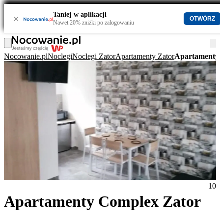
Taniej w aplikacji
×
OTWÓRZ
Nawet 20% zniżki po zalogowaniu
Nocowanie.pl
Noclegi
Noclegi Zator
Apartamenty Zator
Apartamenty
10
Apartamenty Complex Zator