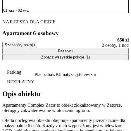
NAJLEPSZA DLA CIEBIE
Apartament 6-osobowy
650 zł
Szczegóły pokoju
2 osoby, 1 noc
Rezerwuj
Zobacz wszystkie pokoje (1)
Parking
Plac zabaw
Klimatyzacja
Telewizor
BEZPŁATNY
Opis obiektu
Apartamenty Complex Zator to obiekt zlokalizowany w Zatorze,
oferujący zakwaterowanie w otoczeniu ogrodu.
Oferta noclegowa obiektu obejmuje apartamenty przeznaczone dla
maksymalnie 6 osób. Każdy z nich wyposażony jest w telewizor
LCD, lodówkę oraz zaplecze kuchenne z kuchenką mikrofalową i