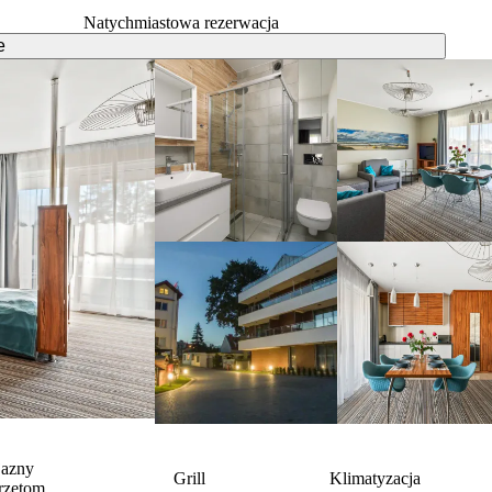
Natychmiastowa rezerwacja
e
jazny
Grill
Klimatyzacja
rzętom