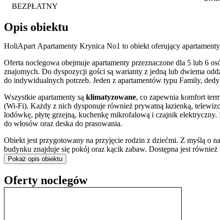
BEZPŁATNY
Opis obiektu
HoliApart Apartamenty Krynica No1 to obiekt oferujący apartament
Oferta noclegowa obejmuje apartamenty przeznaczone dla 5 lub 6 o
znajomych. Do dyspozycji gości są warianty z jedną lub dwiema oddz
do indywidualnych potrzeb. Jeden z apartamentów typu Family, ded
Wszystkie apartamenty są
klimatyzowane
, co zapewnia komfort term
(Wi-Fi). Każdy z nich dysponuje również prywatną łazienką, telewi
lodówkę, płytę grzejną, kuchenkę mikrofalową i czajnik elektryczny.
do włosów oraz deska do prasowania.
Obiekt jest przygotowany na przyjęcie rodzin z dziećmi. Z myślą o 
budynku znajduje się pokój oraz kącik zabaw. Dostępna jest również
Pokaż opis obiektu
Do dyspozycji gości oddano także przestrzeń wspólną na świeżym po
stanowisko do grillowania
. Goście podróżujący samochodem mogą b
Oferty noclegów
Apartamenty zlokalizowane są w Krynicy Morskiej, co stanowi dogo
niewielkiej odległości znajduje się
Plaża w Krynicy Morskiej
, a ta
Wśród popularnych celów spacerów warto wymienić Latarnię Morską
wypoczynku mogą skorzystać z pobliskiej ścieżki rowerowej, która 