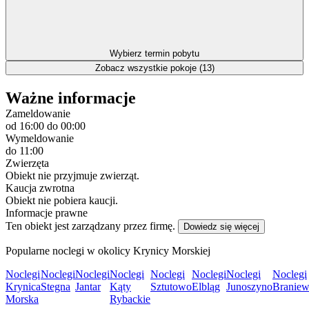
Wybierz termin pobytu
Zobacz wszystkie pokoje (13)
Ważne informacje
Zameldowanie
od 16:00
do 00:00
Wymeldowanie
do 11:00
Zwierzęta
Obiekt nie przyjmuje zwierząt.
Kaucja zwrotna
Obiekt nie pobiera kaucji.
Informacje prawne
Ten obiekt jest zarządzany przez firmę.
Dowiedz się więcej
Popularne noclegi w okolicy Krynicy Morskiej
Noclegi
Noclegi
Noclegi
Noclegi
Noclegi
Noclegi
Noclegi
Noclegi
Krynica
Stegna
Jantar
Kąty
Sztutowo
Elbląg
Junoszyno
Branie
Morska
Rybackie