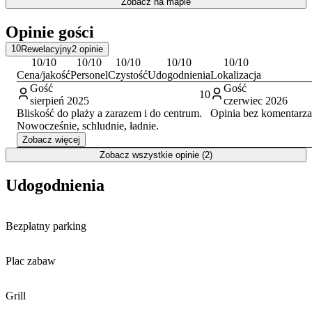
Zobacz na mapie
głównych atrakcji regionu. Wystarczy krótki spacer, by dotrzeć na
szeroką, piaszczystą
Plażę w Krynicy Morskiej
. W pobliżu
Opinie gości
rozciągają się malownicze tereny Mierzei Wiślanej, a dla
miłośników aktywnego wypoczynku przygotowano ścieżkę
10
Rewelacyjny
2
opinie
rowerową prowadzącą do Piasków. Warto również odwiedzić
10
/10
10
/10
10
/10
10
/10
10
/10
pobliski Port w Krynicy Morskiej oraz wejść na latarnię morską, z
Cena/jakość
Personel
Czystość
Udogodnienia
Lokalizacja
której roztacza się widok na okolicę.
Gość
Gość
10
sierpień 2025
czerwiec 2026
Bliskość do plaży a zarazem i do centrum.
Opinia bez komentarza
Nowocześnie, schludnie, ładnie.
Zobacz więcej
Zobacz wszystkie opinie (2)
Udogodnienia
Bezpłatny parking
Plac zabaw
Grill