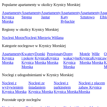
Popularne apartamenty w okolicy Krynicy Morskiej
Apartamenty
Apartamenty
Apartamenty
Apartamenty
Apartamenty
Apar
Krynica
Stegna
Jantar
Kąty
Sztutowo
Elbl
Morska
Rybackie
Regiony w okolicy Krynicy Morskiej
Noclegi Morze
Noclegi Mierzeja Wiślana
Kategorie noclegowe w Krynicy Morskiej
Apartamenty
Kwatery
Domki
Pensjonaty
Domy
Motele
Wille
O
Krynica
i pokoje
Krynica
Krynica
wakacyjne
Krynica
Krynica
w
Morska
Krynica
Morska
Morska
Krynica
Morska
Morska
K
Morska
Morska
M
Noclegi z udogodnieniami w Krynicy Morskiej
Noclegi z
Noclegi ze
Noclegi z
Noclegi z placem
wyżywieniem
śniadaniem
parkingiem
zabaw Krynica
Krynica Morska
Krynica Morska
Krynica Morska
Morska
Pozostałe opcje noclegów