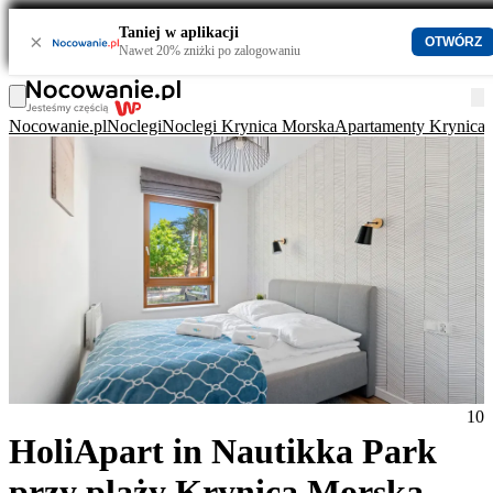
Taniej w aplikacji
×
OTWÓRZ
Nawet 20% zniżki po zalogowaniu
Nocowanie.pl
Noclegi
Noclegi Krynica Morska
Apartamenty Krynica
10
HoliApart in Nautikka Park
przy plaży Krynica Morska