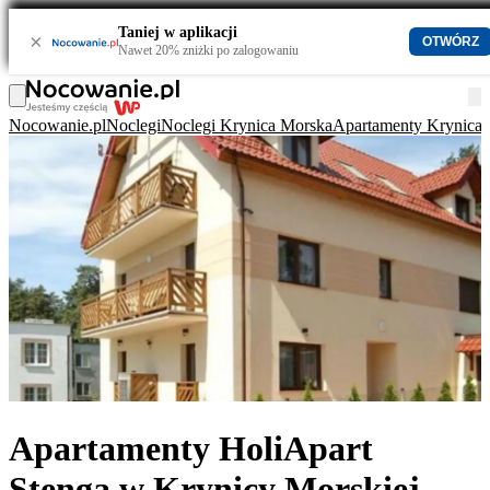
Taniej w aplikacji
×
OTWÓRZ
Nawet 20% zniżki po zalogowaniu
Nocowanie.pl
Noclegi
Noclegi Krynica Morska
Apartamenty Krynica
Apartamenty HoliApart
Stenga w Krynicy Morskiej