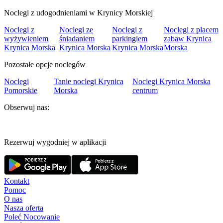
Noclegi z udogodnieniami w Krynicy Morskiej
Noclegi z
Noclegi ze
Noclegi z
Noclegi z placem
wyżywieniem
śniadaniem
parkingiem
zabaw Krynica
Krynica Morska
Krynica Morska
Krynica Morska
Morska
Pozostałe opcje noclegów
Noclegi
Tanie noclegi Krynica
Noclegi Krynica Morska
Pomorskie
Morska
centrum
Obserwuj nas:
Rezerwuj wygodniej w aplikacji
Kontakt
Pomoc
O nas
Nasza oferta
Poleć Nocowanie