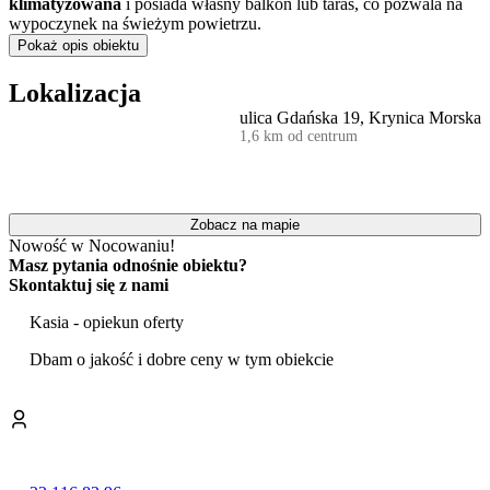
klimatyzowana
i posiada własny balkon lub taras, co pozwala na
wypoczynek na świeżym powietrzu.
Pokaż opis obiektu
Z myślą o rodzinach z dziećmi na terenie obiektu przygotowano
plac zabaw
oraz wewnętrzny pokój zabaw z zabawkami. Goście
Lokalizacja
mogą również bezpłatnie korzystać z przenośnego łóżeczka czy
ulica Gdańska 19, Krynica Morska
pościeli dla dzieci. Do dyspozycji wszystkich odwiedzających jest
1,6 km od centrum
także ogród z
miejscem do grillowania
, bezpłatny parking oraz
dostęp do sieci Wi-Fi. Obiekt jest przyjazny zwierzętom domowym.
Obiekt położony jest przy ulicy Gdańskiej, w odległości około 700
metrów od piaszczystej plaży nad Morzem Bałtyckim.
Zobacz na mapie
Nowość w Nocowaniu!
Atrakcyjne położenie w Krynicy Morskiej zapewnia łatwy dostęp
Masz pytania odnośnie obiektu?
do najważniejszych punktów turystycznych regionu. W niewielkiej
Skontaktuj się z nami
odległości znajduje się
Latarnia Morska
, z której roztacza się
widok na okolicę, oraz Port Morski, będący punktem startowym
Kasia - opiekun oferty
rejsów po Zalewie Wiślanym. Miłośnicy aktywnego spędzania
czasu docenią bliskość
ścieżki rowerowej prowadzącej w
Dbam o jakość i dobre ceny w tym obiekcie
kierunku Piasków
, idealnej na dłuższe wycieczki. Okolica sprzyja
również spacerom po Mierzei Wiślanej.
Doba hotelowa trwa od godziny 16:00 do 11:00. Obsługa obiektu
posługuje się językiem polskim, angielskim i niemieckim.