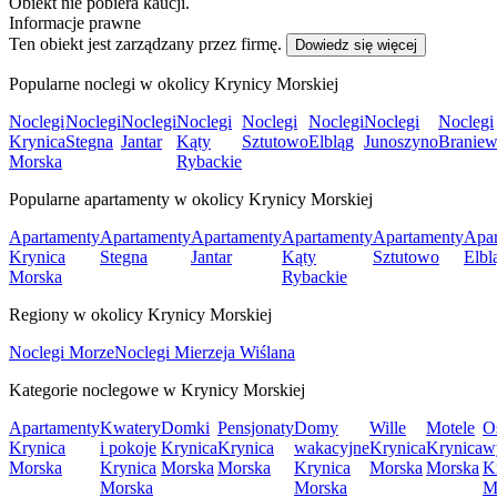
Obiekt nie pobiera kaucji.
Informacje prawne
Ten obiekt jest zarządzany przez firmę.
Dowiedz się więcej
Popularne noclegi w okolicy Krynicy Morskiej
Noclegi
Noclegi
Noclegi
Noclegi
Noclegi
Noclegi
Noclegi
Noclegi
Krynica
Stegna
Jantar
Kąty
Sztutowo
Elbląg
Junoszyno
Branie
Morska
Rybackie
Popularne apartamenty w okolicy Krynicy Morskiej
Apartamenty
Apartamenty
Apartamenty
Apartamenty
Apartamenty
Apar
Krynica
Stegna
Jantar
Kąty
Sztutowo
Elbl
Morska
Rybackie
Regiony w okolicy Krynicy Morskiej
Noclegi Morze
Noclegi Mierzeja Wiślana
Kategorie noclegowe w Krynicy Morskiej
Apartamenty
Kwatery
Domki
Pensjonaty
Domy
Wille
Motele
O
Krynica
i pokoje
Krynica
Krynica
wakacyjne
Krynica
Krynica
w
Morska
Krynica
Morska
Morska
Krynica
Morska
Morska
K
Morska
Morska
M