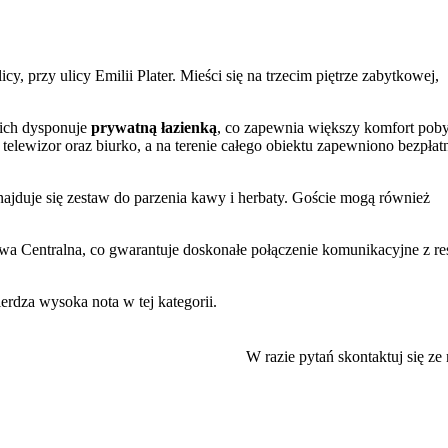
y, przy ulicy Emilii Plater. Mieści się na trzecim piętrze zabytkowej,
nich dysponuje
prywatną łazienką
, co zapewnia większy komfort poby
telewizor oraz biurko, a na terenie całego obiektu zapewniono bezpłat
znajduje się zestaw do parzenia kawy i herbaty. Goście mogą również
wa Centralna, co gwarantuje doskonałe połączenie komunikacyjne z re
ierdza wysoka nota w tej kategorii.
ji Warszawy. W bezpośrednim sąsiedztwie znajduje się
Pałac Kultury i
j. Spacer lub krótka podróż komunikacją miejską pozwala odwiedzić
W razie pytań skontaktuj się ze
 Powstania Warszawskiego czy Zamek Królewski na Starym Mieście. W
ie.
dowania
, które trwają od 15:00 aż do 2:00 w nocy. Wykwaterowanie
m, angielskim, ukraińskim oraz rosyjskim, co ułatwia komunikację z