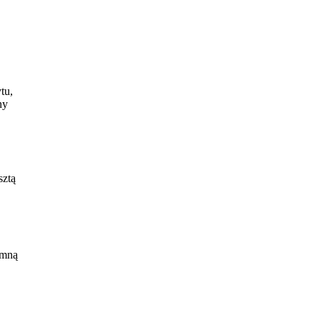
tu,
ny
sztą
 mną