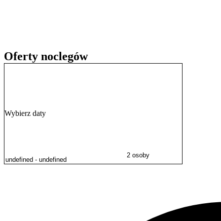
gośćmi z różnych krajów.
Oferty noclegów
Wybierz daty
2 osoby