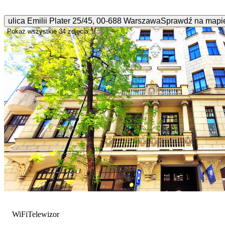
ulica Emilii Plater
25/45
,
00-688
Warszawa
Sprawdź na mapi
Pokaż wszystkie
34 zdjęcia
WiFi
Telewizor