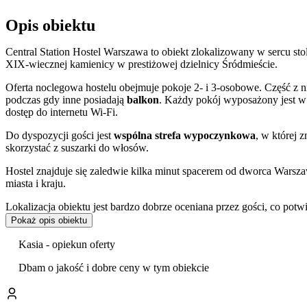
Opis obiektu
Central Station Hostel Warszawa to obiekt zlokalizowany w sercu stolic
XIX-wiecznej kamienicy w prestiżowej dzielnicy Śródmieście.
Oferta noclegowa hostelu obejmuje pokoje 2- i 3-osobowe. Część z 
podczas gdy inne posiadają
balkon
. Każdy pokój wyposażony jest w 
dostęp do internetu Wi-Fi.
Do dyspozycji gości jest
wspólna strefa wypoczynkowa
, w której 
skorzystać z suszarki do włosów.
Hostel znajduje się zaledwie kilka minut spacerem od dworca Warsza
miasta i kraju.
Lokalizacja obiektu jest bardzo dobrze oceniana przez gości, co potw
Pokaż opis obiektu
Centralne położenie umożliwia łatwe dotarcie do kluczowych atrakc
Nauki
, a w niewielkiej odległości także Muzeum Sztuki Nowoczesne
Kasia - opiekun oferty
miejsca o znaczeniu historycznym i kulturowym, takie jak Muzeum
zasięgu jest również kompleks parkowo-pałacowy Łazienki Królewsk
Dbam o jakość i dobre ceny w tym obiekcie
Obiekt zapewnia dużą elastyczność dzięki
długim godzinom zamel
odbywa się do godziny 11:00. Obsługa posługuje się językiem polski