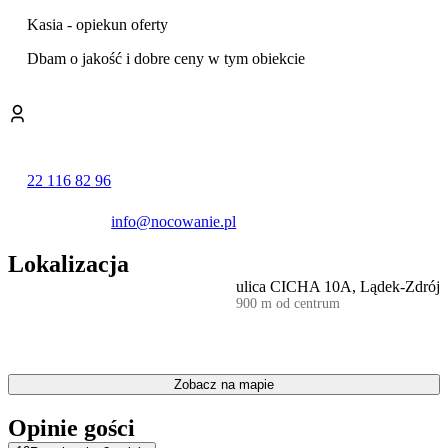
biurka, szafy i komody, wieszaki.
Kasia - opiekun oferty
WYPOSAŻONA KUCHNIA: w pełni wyposażona jak w kuchni
Dbam o jakość i dobre ceny w tym obiekcie
domowej plus express do kawy JURA, kawiarka włoska, toster,
mikrofala, żyrafa do miksowania, gary, blachy, patelnie, naczynia do
serwowania, szkło do wina i piwa.
RAJ DLA DZIECI: Mnóstwo gier, książek, zabawek, bramka
zabezpieczająca schody, krzesełko dziecięce, schodek łazienkowy,
dużo przestrzeni, PS3 i gry, dom jest w pełni ogrodzony, NETFLIX.
22 116 82 96
Dom stoi przy lesie w zdrojowej części Lądka-Zdroju, bezpośrednio
przy historycznej trasie spacerowej doktora Ostrowicza do punktu
info@nocowanie.pl
widokowego Kamionki - panorama roztacza się od Trojaka po
Śnieżnik. 10 minut spacerem do Domu i Parku Zdrojowego,
Lokalizacja
kawiarni, restauracji, Żabki, Dino, bankomatu, apteki.
ulica CICHA 10A, Lądek-Zdrój
900 m od centrum
Super lokalizacja domu pozwala w pełni korzystać z wszelkich
uroków naszego miasteczka: kąpiele termalne, masaże i borowiny,
kryta pływalnia z sauną i jacuzzi, jaskinia solna, kawiarnie i
restauracje oraz spacery na górę Borówkową i Trojak (nowy taras
widokowy-2022), arboretum, trasy rowerowe Singletrack Glacensis,
Zobacz na mapie
stoki narciarskie z wypożyczalnią nart i szkółką jazdy.
Opinie gości
Zapraszamy do kontaktu. Zapraszamy w Góry Złote i Masyw