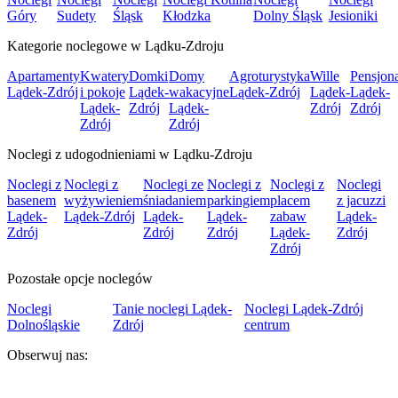
Góry
Sudety
Śląsk
Kłodzka
Dolny Śląsk
Jesioniki
Kategorie noclegowe w Lądku-Zdroju
Apartamenty
Kwatery
Domki
Domy
Agroturystyka
Wille
Pensjon
Lądek-Zdrój
i pokoje
Lądek-
wakacyjne
Lądek-Zdrój
Lądek-
Lądek-
Lądek-
Zdrój
Lądek-
Zdrój
Zdrój
Zdrój
Zdrój
Noclegi z udogodnieniami w Lądku-Zdroju
Noclegi z
Noclegi z
Noclegi ze
Noclegi z
Noclegi z
Noclegi
basenem
wyżywieniem
śniadaniem
parkingiem
placem
z jacuzzi
Lądek-
Lądek-Zdrój
Lądek-
Lądek-
zabaw
Lądek-
Zdrój
Zdrój
Zdrój
Lądek-
Zdrój
Zdrój
Pozostałe opcje noclegów
Noclegi
Tanie noclegi Lądek-
Noclegi Lądek-Zdrój
Dolnośląskie
Zdrój
centrum
Obserwuj nas: