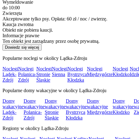
Wymeldowanie
do 10:00
Zwierzęta
Akceptowane tylko psy. Opłata: 60 zł / noc / zwierzę.
Kaucja zwrotna
Obiekt nie pobiera kaucji.
Informacje prawne
Ten obiekt jest zarządzany przez osobę prywatną.
Dowiedz się więcej
Popularne noclegi w okolicy Lądka-Zdroju
Noclegi
Noclegi
Noclegi
Noclegi
Noclegi
Noclegi
Noclegi
Nocl
Lądek-
Polanica-
Stronie
Sienna
Bystrzyca
Międzygórze
Kłodzko
Idzi
Zdrój
Zdrój
Śląskie
Kłodzka
Popularne domy wakacyjne w okolicy Lądka-Zdroju
Domy
Domy
Domy
Domy
Domy
Domy
D
wakacyjne
wakacyjne
wakacyjne
wakacyjne
wakacyjne
wakacyjne
wa
Lądek-
Polanica-
Stronie
Bystrzyca
Międzygórze
Kłodzko
Zi
Zdrój
Zdrój
Śląskie
Kłodzka
Regiony w okolicy Lądka-Zdroju
Noclegi
Noclegi
Noclegi
Noclegi Kotlina
Noclegi
Noclegi