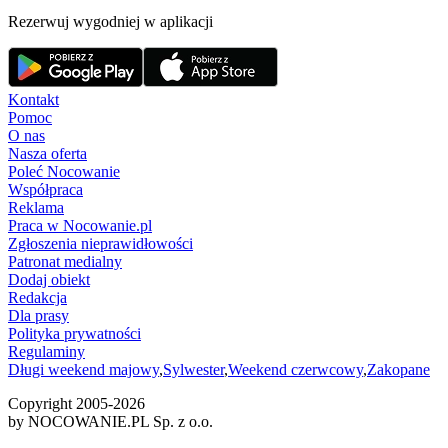
Rezerwuj wygodniej w aplikacji
Kontakt
Pomoc
O nas
Nasza oferta
Poleć Nocowanie
Współpraca
Reklama
Praca w Nocowanie.pl
Zgłoszenia nieprawidłowości
Patronat medialny
Dodaj obiekt
Redakcja
Dla prasy
Polityka prywatności
Regulaminy
Długi weekend majowy
,
Sylwester
,
Weekend czerwcowy
,
Zakopane
Copyright 2005-
2026
by NOCOWANIE.PL Sp. z o.o.