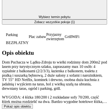
Wybierz termin pobytu
Zobacz wszystkie pokoje (1)
Przyjazny
Parking
Plac zabaw
Grill
WiFi
zwierzętom
BEZPŁATNY
Opis obiektu
Dom Puchacza w Lądku-Zdroju to wielki rodzinny dom 200m2 pod
lasem przy turystycznym szlaku, zapraszamy max 10 osób: 4
sypialnie z balkonami (2/2/3/3), łazienka z balkonem, toaleta z
pralką i suszarką bębnową, 2 duże salony z sofami i narożnikiem,
TV 55" HD Netflix, kominek i drewno, osobna duża kuchnia z
jadalnią i wyjściem na taras, hol z wielką szafą na ubrania,
drewniany taras, ogród i parking, grill.
WYGODA: 4 łóżka 180/200 i 2 rozkładane sofy 70/200, część
łóżek można rozdzielić na dwa. Bardzo wygodne hotelowe łóżka,
materace, pościel i ręczniki. Nikt nie śpi w salonie. W pokojach
Pokaż opis obiektu