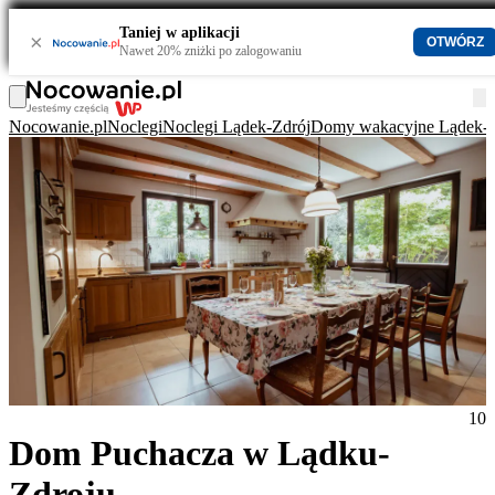
Taniej w aplikacji
×
OTWÓRZ
Nawet 20% zniżki po zalogowaniu
Nocowanie.pl
Noclegi
Noclegi Lądek-Zdrój
Domy wakacyjne Lądek-Z
10
Dom Puchacza w Lądku-
Zdroju