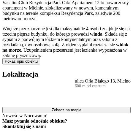
VacationClub Rezydencja Park Orła Apartament 12 to nowoczesny
apartament w Mielnie, zlokalizowany w nowym, kameralnym
budynku na terenie kompleksu Rezydencja Park, zaledwie 200
metrów od morza.
Wnętrze przeznaczone jest dla maksymalnie 4 osób i znajduje się na
trzecim piętrze budynku, do którego prowadzi
winda
. Składa się z
sypialni z podwójnym łóżkiem kontynentalnym oraz salonu z
rozkładaną, dwuosobową sofą. Z okien sypialni roztacza się
widok
na morze
. Uzupełnieniem przestrzeni jest łazienka wyposażona w
kabinę prysznicową.
Pokaż opis obiektu
Do dyspozycji gości jest w pełni wyposażony aneks kuchenny.
Znajduje się w nim lodówka, zmywarka, kuchenka mikrofalowa
Lokalizacja
oraz czajnik elektryczny. Aneks uzupełniono o komplet naczyń,
ulica Orła Białego 13, Mielno
akcesoria kuchenne, szklanki i kieliszki do wina, co pozwala na
600 m od centrum
samodzielne przygotowywanie posiłków. W apartamencie
zapewniono również telewizor LCD, suszarkę do włosów, żelazko
oraz
dostęp do internetu
.
Z myślą o komforcie rodzin z dziećmi, obiekt oferuje możliwość
Zobacz na mapie
odpłatnego wypożyczenia łóżeczka turystycznego, krzesełka do
Nowość w Nocowaniu!
karmienia oraz wanienki.
Masz pytania odnośnie obiektu?
Skontaktuj się z nami
Goście podróżujący samochodem mają zapewnione
bezpłatne