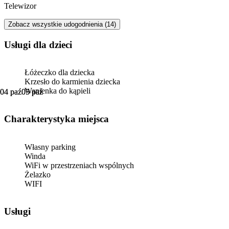
Telewizor
Zobacz wszystkie udogodnienia (14)
usługi dla dzieci
Łóżeczko dla dziecka
Krzesło do karmienia dziecka
Wanienka do kąpieli
04 paź
04 paź
05 paź
05 paź
Charakterystyka miejsca
Własny parking
Winda
WiFi w przestrzeniach wspólnych
Żelazko
WIFI
Usługi