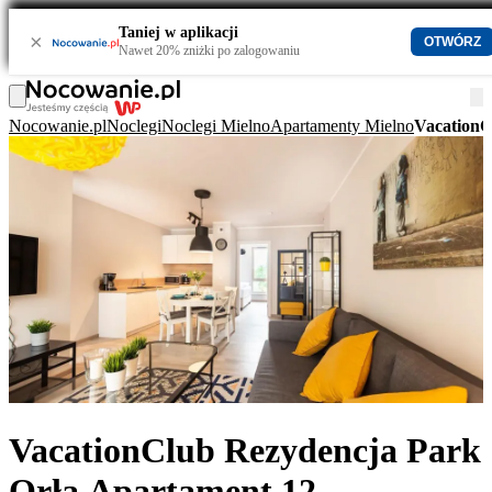
Taniej w aplikacji
×
OTWÓRZ
Nawet 20% zniżki po zalogowaniu
Nocowanie.pl
Noclegi
Noclegi Mielno
Apartamenty Mielno
VacationC
VacationClub Rezydencja Park
Orła Apartament 12