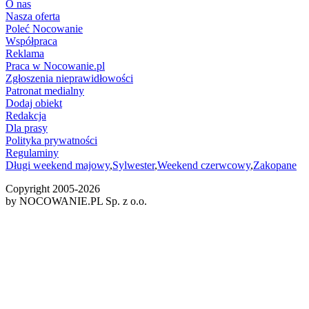
O nas
Nasza oferta
Poleć Nocowanie
Współpraca
Reklama
Praca w Nocowanie.pl
Zgłoszenia nieprawidłowości
Patronat medialny
Dodaj obiekt
Redakcja
Dla prasy
Polityka prywatności
Regulaminy
Długi weekend majowy
,
Sylwester
,
Weekend czerwcowy
,
Zakopane
Copyright 2005-
2026
by NOCOWANIE.PL Sp. z o.o.