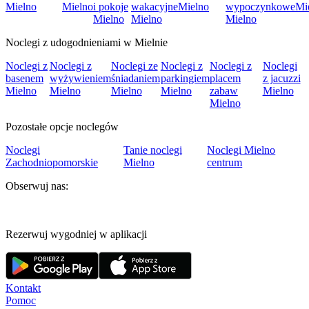
Mielno
Mielno
i pokoje
wakacyjne
Mielno
wypoczynkowe
Mi
Mielno
Mielno
Mielno
Noclegi z udogodnieniami w Mielnie
Noclegi z
Noclegi z
Noclegi ze
Noclegi z
Noclegi z
Noclegi
basenem
wyżywieniem
śniadaniem
parkingiem
placem
z jacuzzi
Mielno
Mielno
Mielno
Mielno
zabaw
Mielno
Mielno
Pozostałe opcje noclegów
Noclegi
Tanie noclegi
Noclegi Mielno
Zachodniopomorskie
Mielno
centrum
Obserwuj nas:
Rezerwuj wygodniej w aplikacji
Kontakt
Pomoc