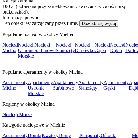
Kaucja zwrotna
100 zł (pobierana przy zameldowaniu, zwracana w całości przy
braku szkód).
Informacje prawne
Ten obiekt jest zarządzany przez firmę.
Dowiedz się więcej
Popularne noclegi w okolicy Mielna
Noclegi
Noclegi
Noclegi
Noclegi
Noclegi
Noclegi
Noclegi
Nocle
Mielno
Ustronie
Sarbinowo
Sianożęty
Darłówko
Gąski
Dąbki
Darło
Morskie
Popularne apartamenty w okolicy Mielna
Apartamenty
Apartamenty
Apartamenty
Apartamenty
Apartamenty
Apar
Mielno
Ustronie
Sarbinowo
Sianożęty
Gąski
Dąb
Morskie
Regiony w okolicy Mielna
Noclegi Morze
Kategorie noclegowe w Mielnie
Apartamenty
Domki
Kwatery
Domy
Pensjonaty
Ośrodki
Mo