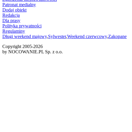
Patronat medialny
Dodaj obiekt
Redakcja
Dla prasy
Polityka prywatności
Regulaminy
Długi weekend majowy
,
Sylwester
,
Weekend czerwcowy
,
Zakopane
Copyright 2005-
2026
by NOCOWANIE.PL Sp. z o.o.