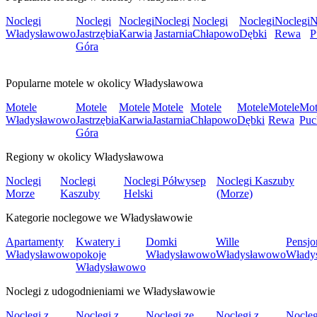
Noclegi
Noclegi
Noclegi
Noclegi
Noclegi
Noclegi
Noclegi
N
Władysławowo
Jastrzębia
Karwia
Jastarnia
Chłapowo
Dębki
Rewa
P
Góra
Popularne motele w okolicy Władysławowa
Motele
Motele
Motele
Motele
Motele
Motele
Motele
Mot
Władysławowo
Jastrzębia
Karwia
Jastarnia
Chłapowo
Dębki
Rewa
Puc
Góra
Regiony w okolicy Władysławowa
Noclegi
Noclegi
Noclegi Półwysep
Noclegi Kaszuby
Morze
Kaszuby
Helski
(Morze)
Kategorie noclegowe we Władysławowie
Apartamenty
Kwatery i
Domki
Wille
Pensjo
Władysławowo
pokoje
Władysławowo
Władysławowo
Włady
Władysławowo
Noclegi z udogodnieniami we Władysławowie
Noclegi z
Noclegi z
Noclegi ze
Noclegi z
Nocleg