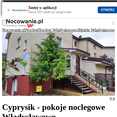
Taniej w aplikacji
×
OTWÓRZ
Nawet 20% zniżki po zalogowaniu
Nocowanie.pl
Noclegi
Noclegi Władysławowo
Motele Władysławowo
9.6
Cyprysik - pokoje noclegowe
Władysławowo