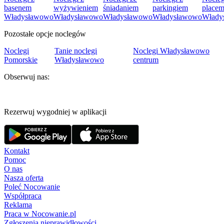
basenem
wyżywieniem
śniadaniem
parkingiem
place
Władysławowo
Władysławowo
Władysławowo
Władysławowo
Włady
Pozostałe opcje noclegów
Noclegi
Tanie noclegi
Noclegi Władysławowo
Pomorskie
Władysławowo
centrum
Obserwuj nas:
Rezerwuj wygodniej w aplikacji
Kontakt
Pomoc
O nas
Nasza oferta
Poleć Nocowanie
Współpraca
Reklama
Praca w Nocowanie.pl
Zgłoszenia nieprawidłowości