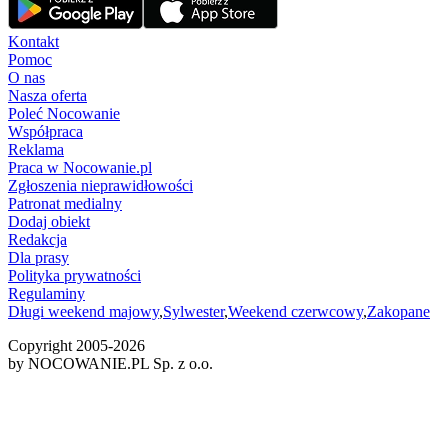
Kontakt
Pomoc
O nas
Nasza oferta
Poleć Nocowanie
Współpraca
Reklama
Praca w Nocowanie.pl
Zgłoszenia nieprawidłowości
Patronat medialny
Dodaj obiekt
Redakcja
Dla prasy
Polityka prywatności
Regulaminy
Długi weekend majowy
,
Sylwester
,
Weekend czerwcowy
,
Zakopane
Copyright 2005-
2026
by NOCOWANIE.PL Sp. z o.o.