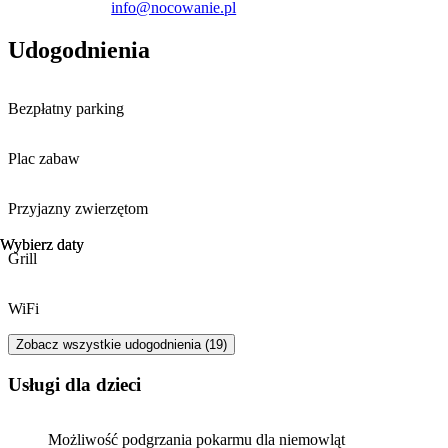
info@nocowanie.pl
11:00 dnia następnego. Zameldowanie możliwe jest do godziny
18:00. Za pobyt można zapłacić gotówką na miejscu lub za
Udogodnienia
pośrednictwem przelewu bankowego. Personel obiektu posługuje
się językiem polskim.
Bezpłatny parking
Plac zabaw
Przyjazny zwierzętom
Wybierz daty
Wybierz daty
Grill
WiFi
Zobacz wszystkie udogodnienia (19)
usługi dla dzieci
Możliwość podgrzania pokarmu dla niemowląt