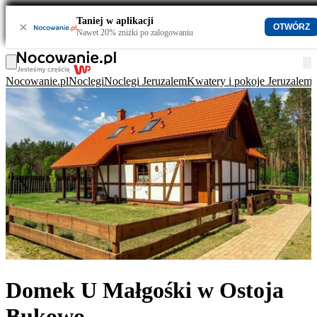
Taniej w aplikacji
×
OTWÓRZ
Nawet 20% zniżki po zalogowaniu
Nocowanie.pl
Noclegi
Noclegi Jeruzalem
Kwatery i pokoje Jeruzalem
Domek U Małgośki w Ostoja
Bukowo