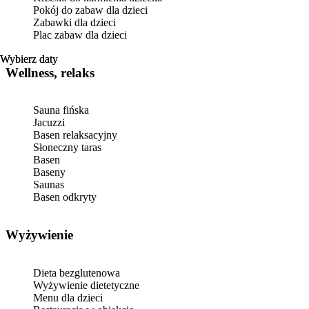
Pokój do zabaw dla dzieci
Zabawki dla dzieci
Plac zabaw dla dzieci
Wybierz daty
Wybierz daty
Wellness, relaks
Sauna fińska
Jacuzzi
Basen relaksacyjny
Słoneczny taras
Basen
Baseny
Saunas
Basen odkryty
Wyżywienie
Dieta bezglutenowa
Wyżywienie dietetyczne
Menu dla dzieci