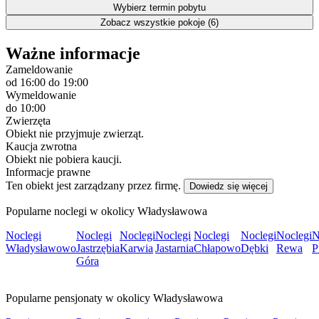
Wybierz termin pobytu
Zobacz wszystkie pokoje (6)
Ważne informacje
Zameldowanie
od 16:00
do 19:00
Wymeldowanie
do 10:00
Zwierzęta
Obiekt nie przyjmuje zwierząt.
Kaucja zwrotna
Obiekt nie pobiera kaucji.
Informacje prawne
Ten obiekt jest zarządzany przez firmę.
Dowiedz się więcej
Popularne noclegi w okolicy Władysławowa
Noclegi
Noclegi
Noclegi
Noclegi
Noclegi
Noclegi
Noclegi
N
Władysławowo
Jastrzębia
Karwia
Jastarnia
Chłapowo
Dębki
Rewa
P
Góra
Popularne pensjonaty w okolicy Władysławowa