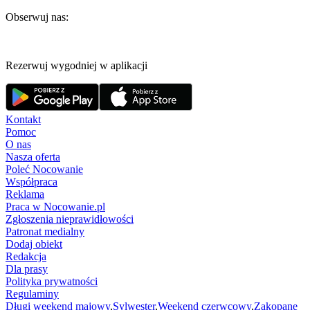
Obserwuj nas:
Rezerwuj wygodniej w aplikacji
Kontakt
Pomoc
O nas
Nasza oferta
Poleć Nocowanie
Współpraca
Reklama
Praca w Nocowanie.pl
Zgłoszenia nieprawidłowości
Patronat medialny
Dodaj obiekt
Redakcja
Dla prasy
Polityka prywatności
Regulaminy
Długi weekend majowy
,
Sylwester
,
Weekend czerwcowy
,
Zakopane