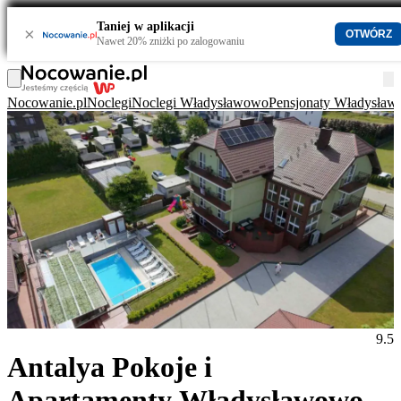
Taniej w aplikacji
×
OTWÓRZ
Nawet 20% zniżki po zalogowaniu
Nocowanie.pl
Noclegi
Noclegi Władysławowo
Pensjonaty Władysła
9.5
Antalya Pokoje i
Apartamenty Władysławowo