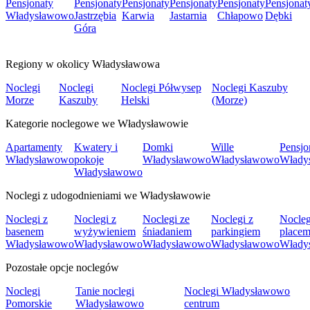
Pensjonaty
Pensjonaty
Pensjonaty
Pensjonaty
Pensjonaty
Pensjonat
Władysławowo
Jastrzębia
Karwia
Jastarnia
Chłapowo
Dębki
Góra
Regiony w okolicy Władysławowa
Noclegi
Noclegi
Noclegi Półwysep
Noclegi Kaszuby
Morze
Kaszuby
Helski
(Morze)
Kategorie noclegowe we Władysławowie
Apartamenty
Kwatery i
Domki
Wille
Pensjo
Władysławowo
pokoje
Władysławowo
Władysławowo
Włady
Władysławowo
Noclegi z udogodnieniami we Władysławowie
Noclegi z
Noclegi z
Noclegi ze
Noclegi z
Nocleg
basenem
wyżywieniem
śniadaniem
parkingiem
place
Władysławowo
Władysławowo
Władysławowo
Władysławowo
Włady
Pozostałe opcje noclegów
Noclegi
Tanie noclegi
Noclegi Władysławowo
Pomorskie
Władysławowo
centrum