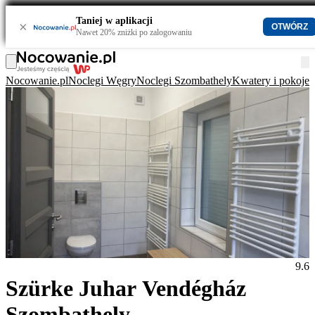
Taniej w aplikacji
×
OTWÓRZ
Nawet 20% zniżki po zalogowaniu
Nocowanie.pl
Noclegi Węgry
Noclegi Szombathely
Kwatery i pokoje
9.6
Szürke Juhar Vendégház
Szombathely