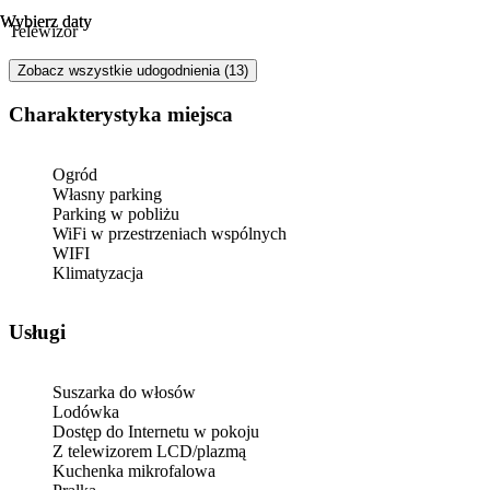
Wybierz daty
Wybierz daty
Telewizor
Zobacz wszystkie udogodnienia (13)
Charakterystyka miejsca
Ogród
Własny parking
Parking w pobliżu
WiFi w przestrzeniach wspólnych
WIFI
Klimatyzacja
Usługi
Suszarka do włosów
Lodówka
Dostęp do Internetu w pokoju
Z telewizorem LCD/plazmą
Kuchenka mikrofalowa