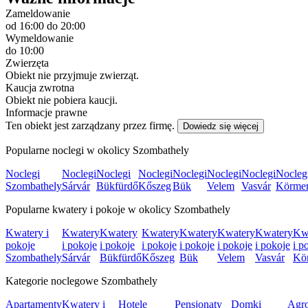
Zameldowanie
od 16:00
do 20:00
Wymeldowanie
do 10:00
Zwierzęta
Obiekt nie przyjmuje zwierząt.
Kaucja zwrotna
Obiekt nie pobiera kaucji.
Informacje prawne
Ten obiekt jest zarządzany przez firmę.
Dowiedz się więcej
Popularne noclegi w okolicy Szombathely
Noclegi
Noclegi
Noclegi
Noclegi
Noclegi
Noclegi
Noclegi
Nocleg
Szombathely
Sárvár
Bükfürdő
Kőszeg
Bük
Velem
Vasvár
Körme
Popularne kwatery i pokoje w okolicy Szombathely
Kwatery i
Kwatery
Kwatery
Kwatery
Kwatery
Kwatery
Kwatery
Kw
pokoje
i pokoje
i pokoje
i pokoje
i pokoje
i pokoje
i pokoje
i p
Szombathely
Sárvár
Bükfürdő
Kőszeg
Bük
Velem
Vasvár
Kö
Kategorie noclegowe Szombathely
Apartamenty
Kwatery i
Hotele
Pensjonaty
Domki
Agro