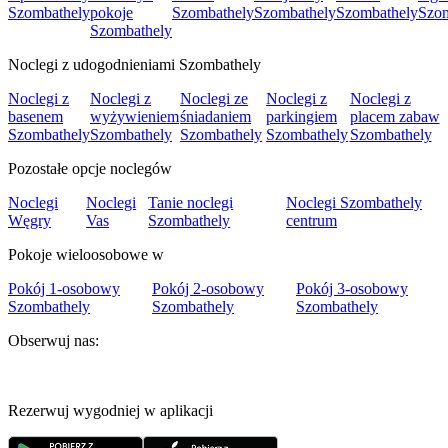
Szombathely
pokoje
Szombathely
Szombathely
Szombathely
Szom
Szombathely
Noclegi z udogodnieniami Szombathely
Noclegi z
Noclegi z
Noclegi ze
Noclegi z
Noclegi z
basenem
wyżywieniem
śniadaniem
parkingiem
placem zabaw
Szombathely
Szombathely
Szombathely
Szombathely
Szombathely
Pozostałe opcje noclegów
Noclegi
Noclegi
Tanie noclegi
Noclegi Szombathely
Węgry
Vas
Szombathely
centrum
Pokoje wieloosobowe w
Pokój 1-osobowy
Pokój 2-osobowy
Pokój 3-osobowy
Szombathely
Szombathely
Szombathely
Obserwuj nas:
Rezerwuj wygodniej w aplikacji