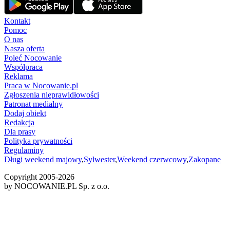
Kontakt
Pomoc
O nas
Nasza oferta
Poleć Nocowanie
Współpraca
Reklama
Praca w Nocowanie.pl
Zgłoszenia nieprawidłowości
Patronat medialny
Dodaj obiekt
Redakcja
Dla prasy
Polityka prywatności
Regulaminy
Długi weekend majowy
,
Sylwester
,
Weekend czerwcowy
,
Zakopane
Copyright 2005-
2026
by NOCOWANIE.PL Sp. z o.o.