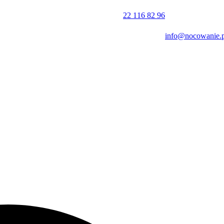
m.
22 116 82 96
info@nocowanie.p