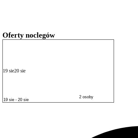
poszukujących komfortowego i spokojnego wypoczynku nad morze
Oferty noclegów
19 sie
20 sie
2 osoby