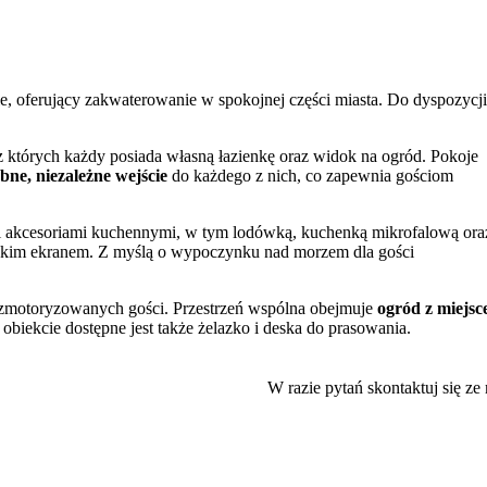
oferujący zakwaterowanie w spokojnej części miasta. Do dyspozycji
których każdy posiada własną łazienkę oraz widok na ogród. Pokoje
bne, niezależne wejście
do każdego z nich, co zapewnia gościom
 akcesoriami kuchennymi, w tym lodówką, kuchenką mikrofalową ora
łaskim ekranem. Z myślą o wypoczynku nad morzem dla gości
zmotoryzowanych gości. Przestrzeń wspólna obejmuje
ogród z miejs
biekcie dostępne jest także żelazko i deska do prasowania.
az obsługę, przyznając im
bardzo wysokie oceny
.
W razie pytań skontaktuj się ze
olic. W niewielkiej odległości znajdują się popularne atrakcje, taki
ujący rozrywkę dla całej rodziny. Warto również odwiedzić pobliski po
ść na wieżę widokową w Domu Rybaka, by podziwiać panoramę okolicy.
eralnym remoncie sprawiają, że jest to miejsce odpowiednie dla par