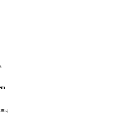
z
cem
 mną
e
rt