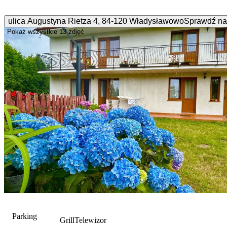
ulica Augustyna Rietza
4
,
84-120
Władysławowo
Sprawdź na
Pokaż wszystkie
13 zdjęć
Parking
Grill
Telewizor