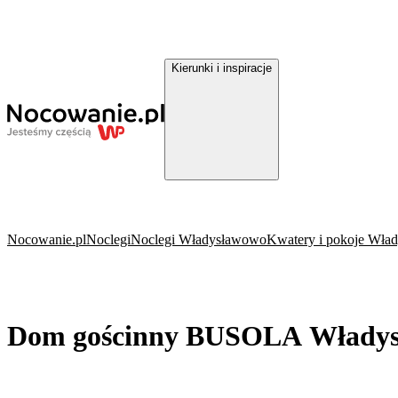
Kierunki i inspiracje
Nocowanie.pl
Noclegi
Noclegi Władysławowo
Kwatery i pokoje Wła
Dom gościnny BUSOLA Włady