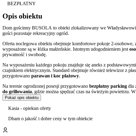
BEZPŁATNY
Opis obiektu
Dom gościnny BUSOLA to obiekt zlokalizowany we Władysławowie, 
gości pozostaje rekreacyjny ogród.
Oferta noclegowa obiektu obejmuje komfortowe pokoje 2-osobowe, z 
wyposażone są w łóżka małżeńskie. Istotnym udogodnieniem jest
oso
prywatność i swobodę.
Na wyposażeniu każdego pokoju znajduje się aneks z podstawowymi
czajnikiem elektrycznym. Standard obejmuje również telewizor z p
przygotowano
parawan i koc plażowy
.
Na terenie ogrodzonej posesji przygotowano
bezpłatny parking
dla 
do grillowania
, gdzie można spędzać czas na świeżym powietrzu. W o
Pokaż opis obiektu
Goście w swoich opiniach szczególnie doceniają czystość obiektu or
Kasia - opiekun oferty
Obiekt stanowi dobrą bazę wypadową do zwiedzania Władysławowa i ok
jak szeroka plaża, słynna Aleja Gwiazd Sportu oraz Ocean Park, ofer
Dbam o jakość i dobre ceny w tym obiekcie
rybacki, który oddaje nadmorski klimat miejscowości, a także wej
Niezależne wejścia do pokoi oraz kameralny charakter obiektu po gen