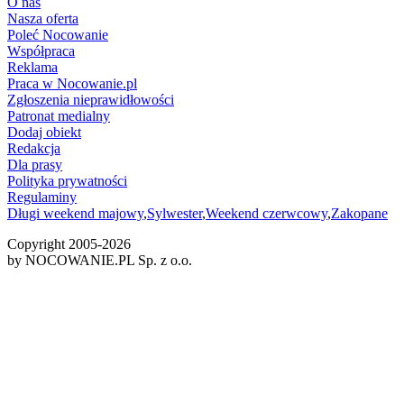
O nas
Nasza oferta
Poleć Nocowanie
Współpraca
Reklama
Praca w Nocowanie.pl
Zgłoszenia nieprawidłowości
Patronat medialny
Dodaj obiekt
Redakcja
Dla prasy
Polityka prywatności
Regulaminy
Długi weekend majowy
,
Sylwester
,
Weekend czerwcowy
,
Zakopane
Copyright 2005-
2026
by NOCOWANIE.PL Sp. z o.o.