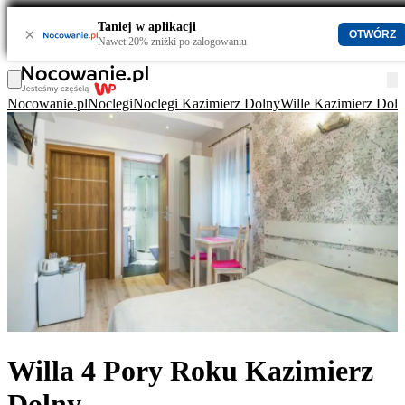
Taniej w aplikacji
×
OTWÓRZ
Nawet 20% zniżki po zalogowaniu
Nocowanie.pl
Noclegi
Noclegi Kazimierz Dolny
Wille Kazimierz Dol
Willa 4 Pory Roku Kazimierz
Dolny