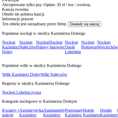
Akceptowane tylko psy. Opłata: 30 zł / noc / zwierzę.
Kaucja zwrotna
Obiekt nie pobiera kaucji.
Informacje prawne
Ten obiekt jest zarządzany przez firmę.
Dowiedz się więcej
Popularne noclegi w okolicy Kazimierza Dolnego
Noclegi
Noclegi
Noclegi
Noclegi
Noclegi
Noclegi
Noclegi
Kazimierz
Nałęczów
Puławy
Janowiec
Opole
Piotrawin
Wojciechów
Dolny
Lubelskie
Popularne wille w okolicy Kazimierza Dolnego
Wille Kazimierz Dolny
Wille Nałęczów
Regiony w okolicy Kazimierza Dolnego
Noclegi Lubelszczyzna
Kategorie noclegowe w Kazimierzu Dolnym
Kwatery i
Agroturystyka
Apartamenty
Pensjonaty
Hotele
Domki
pokoje
Kazimierz
Kazimierz
Kazimierz
Kazimierz
Kazimierz