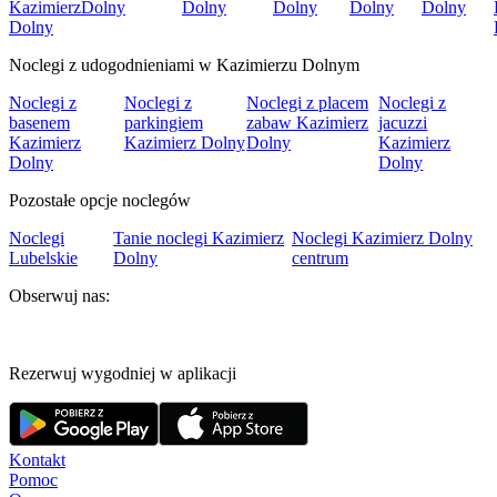
Kazimierz
Dolny
Dolny
Dolny
Dolny
Dolny
Dolny
Noclegi z udogodnieniami w Kazimierzu Dolnym
Noclegi z
Noclegi z
Noclegi z placem
Noclegi z
basenem
parkingiem
zabaw Kazimierz
jacuzzi
Kazimierz
Kazimierz Dolny
Dolny
Kazimierz
Dolny
Dolny
Pozostałe opcje noclegów
Noclegi
Tanie noclegi Kazimierz
Noclegi Kazimierz Dolny
Lubelskie
Dolny
centrum
Obserwuj nas:
Rezerwuj wygodniej w aplikacji
Kontakt
Pomoc