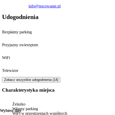
info@nocowanie.pl
Udogodnienia
Bezpłatny parking
Przyjazny zwierzętom
WiFi
Telewizor
Zobacz wszystkie udogodnienia (14)
Charakterystyka miejsca
Żelazko
Własny parking
Wybierz daty
Wybierz daty
WiFi w przestrzeniach wspólnych