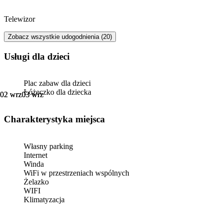
Telewizor
Zobacz wszystkie udogodnienia (20)
usługi dla dzieci
Plac zabaw dla dzieci
Łóżeczko dla dziecka
02 wrz
02 wrz
03 wrz
03 wrz
Charakterystyka miejsca
Własny parking
Internet
Winda
WiFi w przestrzeniach wspólnych
Żelazko
WIFI
Klimatyzacja