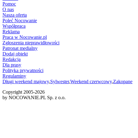
Pomoc
O nas
Nasza oferta
Poleć Nocowanie
Współpraca
Reklama
Praca w Nocowanie.pl
Zgłoszenia nieprawidłowości
Patronat medialny
Dodaj obiekt
Redakcja
Dla prasy
Polityka prywatności
Regulaminy
Długi weekend majowy
,
Sylwester
,
Weekend czerwcowy
,
Zakopane
Copyright 2005-
2026
by NOCOWANIE.PL Sp. z o.o.