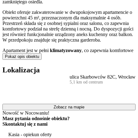
zamkniętego osiedla.
Obiekt oferuje zakwaterowanie w dwupokojowym apartamencie o
powierzchni 45 m², przeznaczonym dla maksymalnie 4 osób.
Przestrzeń składa się z osobnej sypialni oraz salonu, co zapewnia
komfortowy podział na strefę dzienną i nocną. Do dyspozycji gości
jest również funkcjonalnie urządzony aneks kuchenny oraz balkon.
W przedpokoju znajduje się praktyczna garderoba.
Apartament jest w pełni
klimatyzowany
, co zapewnia komfortowe
warunki pobytu przez cały rok.
Pokaż opis obiektu
Wyposażenie obejmuje przestronną łazienkę z dużym prysznicem
Lokalizacja
oraz wszystkie niezbędne sprzęty codziennego użytku. W aneksie
ulica Skarbowców 82C, Wrocław
kuchennym znajduje się lodówka, kuchenka mikrofalowa i czajnik
5,1 km od centrum
elektryczny. Goście mogą także korzystać z pralki, żelazka, deski do
prasowania oraz suszarki do włosów. W salonie umieszczono
telewizor LCD, a w całym lokalu zapewniono dostęp do internetu
Wi-Fi.
Zobacz na mapie
Lokal mieści się na trzecim piętrze budynku, do którego prowadzi
Nowość w Nocowaniu!
winda
. Dla zmotoryzowanych gości przygotowano bezpłatne
Masz pytania odnośnie obiektu?
miejsce parkingowe w garażu podziemnym
. Na terenie osiedla
Skontaktuj się z nami
znajduje się również
plac zabaw
dla dzieci, a dla rodzin
podróżujących z najmłodszymi istnieje możliwość skorzystania z
Kasia - opiekun oferty
łóżeczka niemowlęcego.