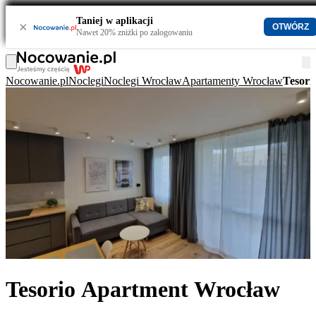
Taniej w aplikacji
×
OTWÓRZ
Nawet 20% zniżki po zalogowaniu
Nocowanie.pl
Noclegi
Noclegi Wrocław
Apartamenty Wrocław
Tesori
Tesorio Apartment Wrocław