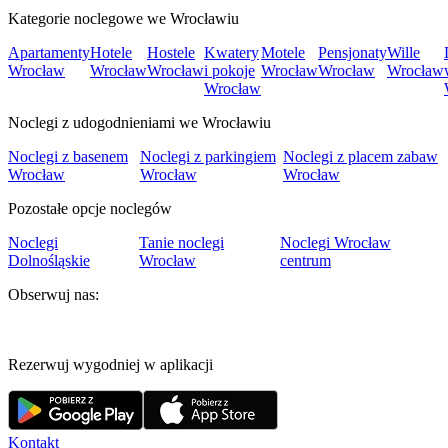
Kategorie noclegowe we Wrocławiu
Apartamenty
Hotele
Hostele
Kwatery
Motele
Pensjonaty
Wille
Wrocław
Wrocław
Wrocław
i pokoje
Wrocław
Wrocław
Wrocław
Wrocław
Noclegi z udogodnieniami we Wrocławiu
Noclegi z basenem
Noclegi z parkingiem
Noclegi z placem zabaw
Wrocław
Wrocław
Wrocław
Pozostałe opcje noclegów
Noclegi
Tanie noclegi
Noclegi Wrocław
Dolnośląskie
Wrocław
centrum
Obserwuj nas:
Rezerwuj wygodniej w aplikacji
Kontakt