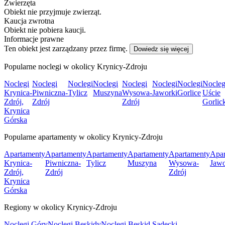
Zwierzęta
Obiekt nie przyjmuje zwierząt.
Kaucja zwrotna
Obiekt nie pobiera kaucji.
Informacje prawne
Ten obiekt jest zarządzany przez firmę.
Dowiedz się więcej
Popularne noclegi w okolicy Krynicy-Zdroju
Noclegi
Noclegi
Noclegi
Noclegi
Noclegi
Noclegi
Noclegi
Nocleg
Krynica-
Piwniczna-
Tylicz
Muszyna
Wysowa-
Jaworki
Gorlice
Uście
Zdrój,
Zdrój
Zdrój
Gorlic
Krynica
Górska
Popularne apartamenty w okolicy Krynicy-Zdroju
Apartamenty
Apartamenty
Apartamenty
Apartamenty
Apartamenty
Apar
Krynica-
Piwniczna-
Tylicz
Muszyna
Wysowa-
Jawo
Zdrój,
Zdrój
Zdrój
Krynica
Górska
Regiony w okolicy Krynicy-Zdroju
Noclegi Góry
Noclegi Beskidy
Noclegi Beskid Sądecki