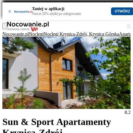
Taniej w aplikacji
×
OTWÓRZ
Nawet 20% zniżki po zalogowaniu
Nocowanie.pl
Noclegi
Noclegi Krynica-Zdrój, Krynica Górska
Aparta
8.2
Sun & Sport Apartamenty
Krynica-Zdrój