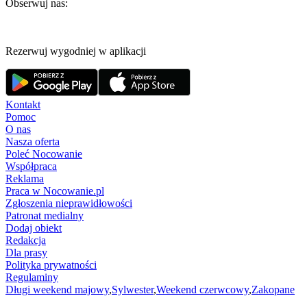
Obserwuj nas:
Rezerwuj wygodniej w aplikacji
Kontakt
Pomoc
O nas
Nasza oferta
Poleć Nocowanie
Współpraca
Reklama
Praca w Nocowanie.pl
Zgłoszenia nieprawidłowości
Patronat medialny
Dodaj obiekt
Redakcja
Dla prasy
Polityka prywatności
Regulaminy
Długi weekend majowy
,
Sylwester
,
Weekend czerwcowy
,
Zakopane