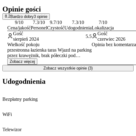
Płatności za pobyt przyjmowane są na miejscu wyłącznie w
Opinie gości
gotówce, a warunkiem potwierdzenia rezerwacji jest wcześniejsza
wpłata zaliczki w wysokości 30% całkowitej kwoty. Personel
8.2
Bardzo dobry
3
opinie
obiektu komunikuje się w języku polskim, a także angielskim i
9
/10
7.3
/10
9.7
/10
7.3
/10
7
/10
rosyjskim.
Cena/jakość
Personel
Czystość
Udogodnienia
Lokalizacja
Gość
Gość
5.5
sierpień 2024
czerwiec 2026
Wielkość pokoju
Opinia bez komentarza
przestronna łazienka taras Wjazd na parking
przez krawężnik, brak półeczki pod
prysznicem problem z rezerwacją
Zobacz więcej
Zobacz wszystkie opinie (3)
Udogodnienia
Bezpłatny parking
WiFi
Telewizor