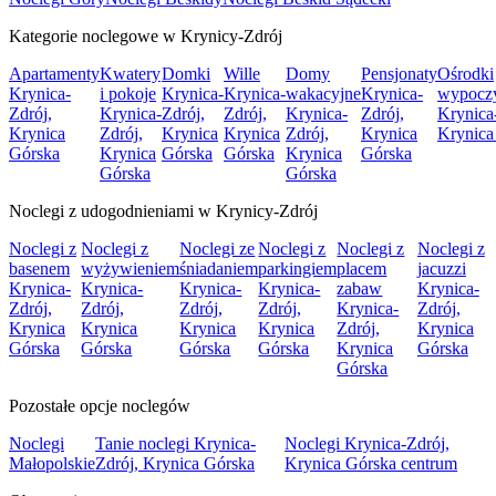
Kategorie noclegowe w Krynicy-Zdrój
Apartamenty
Kwatery
Domki
Wille
Domy
Pensjonaty
Ośrodki
Krynica-
i pokoje
Krynica-
Krynica-
wakacyjne
Krynica-
wypocz
Zdrój,
Krynica-
Zdrój,
Zdrój,
Krynica-
Zdrój,
Krynica
Krynica
Zdrój,
Krynica
Krynica
Zdrój,
Krynica
Krynica
Górska
Krynica
Górska
Górska
Krynica
Górska
Górska
Górska
Noclegi z udogodnieniami w Krynicy-Zdrój
Noclegi z
Noclegi z
Noclegi ze
Noclegi z
Noclegi z
Noclegi z
basenem
wyżywieniem
śniadaniem
parkingiem
placem
jacuzzi
Krynica-
Krynica-
Krynica-
Krynica-
zabaw
Krynica-
Zdrój,
Zdrój,
Zdrój,
Zdrój,
Krynica-
Zdrój,
Krynica
Krynica
Krynica
Krynica
Zdrój,
Krynica
Górska
Górska
Górska
Górska
Krynica
Górska
Górska
Pozostałe opcje noclegów
Noclegi
Tanie noclegi Krynica-
Noclegi Krynica-Zdrój,
Małopolskie
Zdrój, Krynica Górska
Krynica Górska centrum