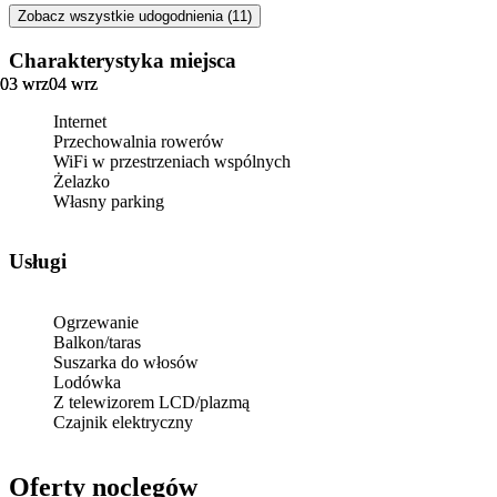
Zobacz wszystkie udogodnienia (11)
Charakterystyka miejsca
03 wrz
03 wrz
04 wrz
04 wrz
Internet
Przechowalnia rowerów
WiFi w przestrzeniach wspólnych
Żelazko
Własny parking
Usługi
Ogrzewanie
Balkon/taras
Suszarka do włosów
Lodówka
Z telewizorem LCD/plazmą
Czajnik elektryczny
Oferty noclegów